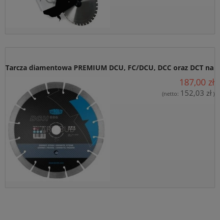
Tarcza diamentowa PREMIUM DCU, FC/DCU, DCC oraz DCT na
187,00 zł
szlifierkę kątową. Średnica: 115 do 230 mm Tyrolit (1 szt.)
152,03 zł
(netto:
)