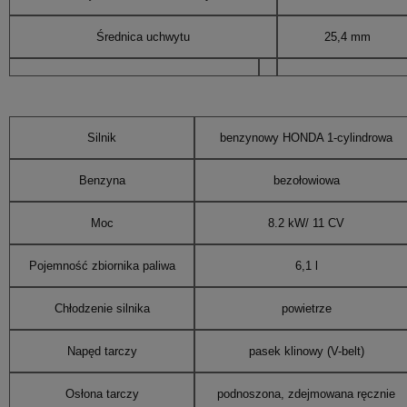
Średnica uchwytu
25,4 mm
Silnik
benzynowy HONDA 1-cylindrowa
*
Imię i nazwisko:
Benzyna
bezołowiowa
Moc
8.2 kW/ 11 CV
*
Kod
*
Miejscowość:
pocztowy:
Pojemność zbiornika paliwa
6,1 l
*
Adres E-Mail:
Chłodzenie silnika
powietrze
Napęd tarczy
pasek klinowy (V-belt)
*
Telefon:
Osłona tarczy
podnoszona, zdejmowana ręcznie