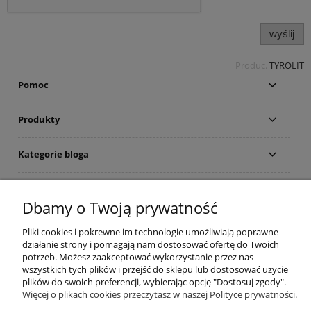
wyślij
Produc.
TYROLIT
Pomoc
Produkty
Kategorie bloga
Kontakt
Dbamy o Twoją prywatność
Sklep
Pliki cookies i pokrewne im technologie umożliwiają poprawne
działanie strony i pomagają nam dostosować ofertę do Twoich
potrzeb. Możesz zaakceptować wykorzystanie przez nas
© artbud.pl - Wszelkie prawa zastrzeżone
wszystkich tych plików i przejść do sklepu lub dostosować użycie
Sklep internetowy Shoper.pl
plików do swoich preferencji, wybierając opcję "Dostosuj zgody".
Więcej o plikach cookies przeczytasz w naszej Polityce prywatności.