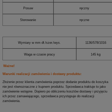
*
Jestem:
Osobą fizyczną
Firmą
Instytucją budżetową
Posuw
ręczny
Nazwa produktu:
Sterowanie
ręczne
*
Treść zapytania:
Wymiary w mm dł./szer./wys.
1136/578/1016
W przypadku zainteresowania produktem w ilościach
Waga w czasie pracy
145 kg
większych niż 1 szt. należy podać potrzebną ilość (potrzebne
przy wycenie)
Ważne!
*
Wyrażam zgodę na przetwarzanie moich danych osobowych
dla potrzeb niezbędnych do realizacji zakupów w sklepie
Warunki realizacji zamówienia i dostawy produktu:
internetowym artbud.pl. Oświadczam, że zostałam/em
Złożenie przez klienta zamówienia poprzez dodanie produktu do koszyka
poinformowana/y o tym, że: administratorem danych jest PW Art-
nie jest równoznaczne z kupnem produktu. Sprzedawca traktuje to jako
Bud Jan Lachowski, ul. Towarowa 28, 85-746 Bydgoszcz i
przysługuje mi prawo wglądu do swoich danych oraz ich
zamówienie wstępne. Dopiero po obliczeniu kosztów dostawy i przyjęciu
poprawianie, jak również cofnięcie zgody na przetwarzanie moich
ich przez zamawiającego, sprzedawca przystępuje do realizacji
danych osobowych.
zamówienia.
Wyrażam zgodę na przesłanie informacji