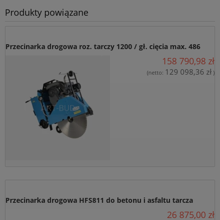
handlowych/newslettara od firmy P.W. “ART-BUD” z siedzibą w
Produkty powiązane
Bydgoszczy przy ul. Towarowej 28, na podany przeze mnie adres
e-mail, w celu marketingu bezpośredniego.
wyślij zapytanie.
Przecinarka drogowa roz. tarczy 1200 / gł. cięcia max. 486
158 790,98 zł
mm / fi 25,4 mm TYROLIT FSD 1278 (1 szt)
129 098,36 zł
(netto:
)
Przecinarka drogowa HFS811 do betonu i asfaltu tarcza
26 875,00 zł
600mm Tyrolit (szt.)