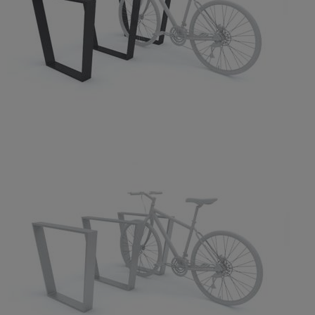
*
Imię i nazwisko:
*
Kod
*
Miejscowość:
pocztowy: