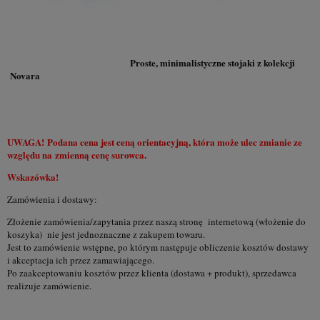
*
Adres E-Mail:
Proste, minimalistyczne stojaki z kolekcji
*
Telefon:
Novara
*
Jestem:
Osobą fizyczną
Firmą
Instytucją budżetową
Nazwa produktu:
UWAGA! Podana cena jest ceną orientacyjną, która może ulec zmianie ze
względu na zmienną cenę surowca.
Wskazówka!
*
Treść zapytania:
Zamówienia i dostawy:
Złożenie zamówienia/zapytania przez naszą stronę internetową (włożenie do
koszyka) nie jest jednoznaczne z zakupem towaru.
Jest to zamówienie wstępne, po którym następuje obliczenie kosztów dostawy
W przypadku zainteresowania produktem w ilościach
i akceptacja ich przez zamawiającego.
większych niż 1 szt. należy podać potrzebną ilość (potrzebne
Po zaakceptowaniu kosztów przez klienta (dostawa + produkt), sprzedawca
przy wycenie)
realizuje zamówienie.
*
Wyrażam zgodę na przetwarzanie moich danych osobowych
dla potrzeb niezbędnych do realizacji zakupów w sklepie