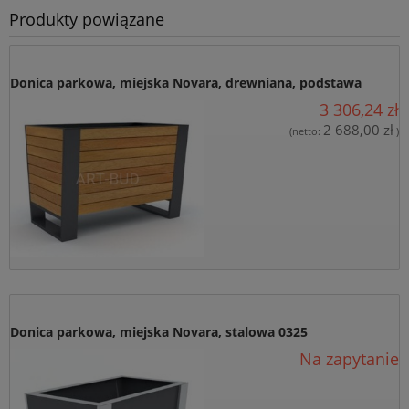
internetowym artbud.pl. Oświadczam, że zostałam/em
Produkty powiązane
poinformowana/y o tym, że: administratorem danych jest PW Art-
Bud Jan Lachowski, ul. Towarowa 28, 85-746 Bydgoszcz i
przysługuje mi prawo wglądu do swoich danych oraz ich
poprawianie, jak również cofnięcie zgody na przetwarzanie moich
Donica parkowa, miejska Novara, drewniana, podstawa
danych osobowych.
3 306,24 zł
stalowa 0326 ( szt )
Wyrażam zgodę na przesłanie informacji
2 688,00 zł
(netto:
)
handlowych/newslettara od firmy P.W. “ART-BUD” z siedzibą w
Bydgoszczy przy ul. Towarowej 28, na podany przeze mnie adres
e-mail, w celu marketingu bezpośredniego.
wyślij zapytanie.
Donica parkowa, miejska Novara, stalowa 0325
Na zapytanie