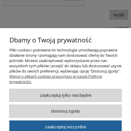
wyślij
Produc.
JUMAT
Pomoc
Dbamy o Twoją prywatność
Pliki cookies i pokrewne im technologie umożliwiają poprawne
Produkty
działanie strony i pomagają nam dostosować ofertę do Twoich
potrzeb. Możesz zaakceptować wykorzystanie przez nas
Kategorie bloga
wszystkich tych plików i przejść do sklepu lub dostosować użycie
plików do swoich preferencji, wybierając opcję "Dostosuj zgody".
Więcej o plikach cookies przeczytasz w naszej Polityce
Kontakt
prywatności.
Sklep
zaakceptuj tylko niezbędne
dostosuj zgody
© artbud.pl - Wszelkie prawa zastrzeżone
Sklep internetowy Shoper.pl
zaakceptuj wszystkie