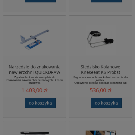
Narzędzie do znakowania
Siedzisko Kolanowe
nawierzchni QUICKDRAW
Kneseeat KS Probst
QD Probst
Zgrabne brukarskie narzędzie do
Ergonomiczna ochrona kolan i wsparcie dla
znakowania nawierzchni betonowych i kostki
kostek.
brukowej.
Odciążenie pleców podczas klęczenia lub
siedzenia.
1 403,00 zł
536,00 zł
Bardzo grube, ocynkowane rury stalowe
zapewniają dodatkową stabilność.
do koszyka
do koszyka