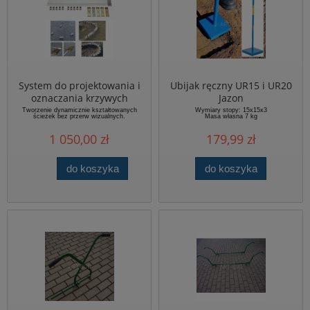
System do projektowania i
Ubijak ręczny UR15 i UR20
oznaczania krzywych
Jazon
progresji FLEXMARKER-KIT
Tworzenie dynamicznie kształtowanych
Wymiary stopy: 15x15x3
ścieżek bez przerw wizualnych.
Masa własna 7 kg
FMK Probst
1 050,00 zł
179,99 zł
do koszyka
do koszyka