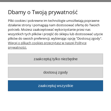
Pomoc
Dbamy o Twoją prywatność
Pliki cookies i pokrewne im technologie umożliwiają poprawne
Produkty
działanie strony i pomagają nam dostosować ofertę do Twoich
potrzeb. Możesz zaakceptować wykorzystanie przez nas
Kategorie bloga
wszystkich tych plików i przejść do sklepu lub dostosować użycie
plików do swoich preferencji, wybierając opcję "Dostosuj zgody".
Więcej o plikach cookies przeczytasz w naszej Polityce
Kontakt
prywatności.
Sklep
zaakceptuj tylko niezbędne
dostosuj zgody
© artbud.pl - Wszelkie prawa zastrzeżone
Sklep internetowy Shoper.pl
zaakceptuj wszystkie
pokaż pełną wersję strony