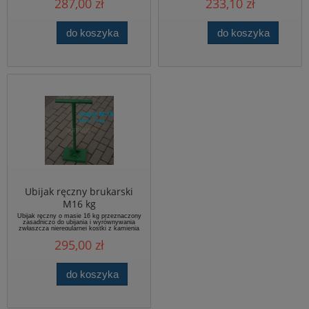
287,00 zł
233,10 zł
do koszyka
do koszyka
Ubijak ręczny brukarski
M16 kg
Ubijak ręczny o masie 16 kg przeznaczony
zasadniczo do ubijania i wyrównywania
zwłaszcza nieregularnej kostki z kamienia
naturalnego.
295,00 zł
do koszyka