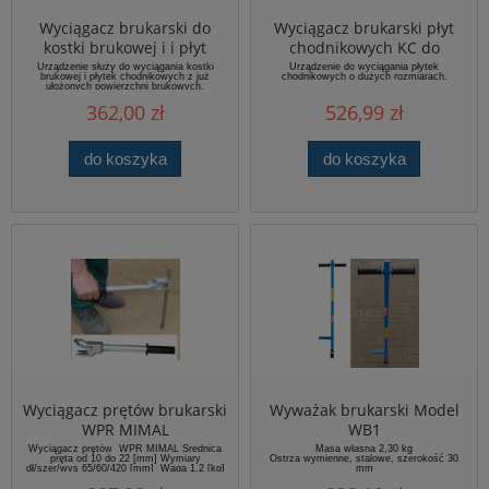
Wyciągacz brukarski do
Wyciągacz brukarski płyt
kostki brukowej i i płyt
chodnikowych KC do
chodnikowych
obrzeży , płyt i płyt
Urządzenie służy do wyciągania kostki
Urządzenie do wyciągania płytek
brukowej i płytek chodnikowych z już
chodnikowych o dużych rozmiarach.
wieloformatowych
ułożonych powierzchni brukowych.
Niezastąpione przy wszelkich remontach i
362,00 zł
526,99 zł
naprawach. Waga urządzenia - 5 kg.
do koszyka
do koszyka
Wyciągacz prętów brukarski
Wyważak brukarski Model
WPR MIMAL
WB1
Wyciągacz prętów WPR MIMAL Średnica
Masa własna 2,30 kg
pręta od 10 do 22 [mm] Wymiary
Ostrza wymienne, stalowe, szerokość 30
dł/szer/wys 65/60/420 [mm] Waga 1,2 [kg]
mm