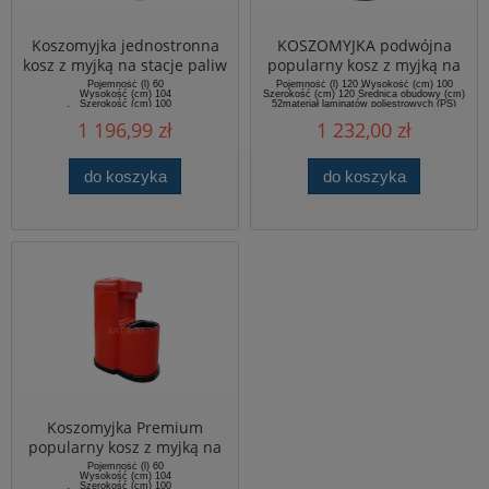
Koszomyjka jednostronna
KOSZOMYJKA podwójna
kosz z myjką na stacje paliw
popularny kosz z myjką na
stacje paliw
Pojemność (l) 60
Pojemność (l) 120 Wysokość (cm) 100
Wysokość (cm) 104
Szerokość (cm) 120 Średnica obudowy (cm)
Szerokość (cm) 100
52materiał laminatów poliestrowych (PS)
Średnica obudowy (cm) 52
barwiona żelkotami w dowolnej dostępnej
1 196,99 zł
1 232,00 zł
kolorystyce RAL
do koszyka
do koszyka
Koszomyjka Premium
popularny kosz z myjką na
stacje paliw K023
Pojemność (l) 60
Wysokość (cm) 104
Szerokość (cm) 100