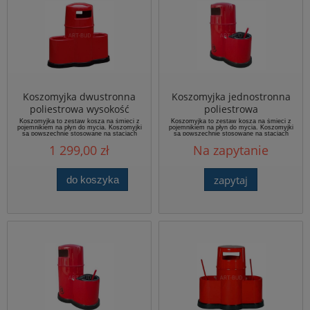
Koszomyjka dwustronna
Koszomyjka jednostronna
poliestrowa wysokość
poliestrowa
100cm
Koszomyjka to zestaw kosza na śmieci z
Koszomyjka to zestaw kosza na śmieci z
pojemnikiem na płyn do mycia. Koszomyjki
pojemnikiem na płyn do mycia. Koszomyjki
są powszechnie stosowane na stacjach
są powszechnie stosowane na stacjach
benzynowych, parkingach strzeżonych.
benzynowych, parkingach strzeżonych.
1 299,00 zł
Na zapytanie
wysokość 100cm, średnica 52cm,
wysokość 100cm, średnica 52cm,
szerokość ze zbiornikami 100cm - (kosz
szerokość ze zbiornikami 100cm - (kosz
zewnętrzny)
zewnętrzny)
zapytaj
do koszyka