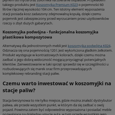
takiego produktu jest
Koszomyjka Premium K023
o pojemności 60
litrów i łącznej wysokości 104 cm. Ten istotny element wyposażenia
stacji posiada kosz zadaszony zdejmowalną kopułą, dzięki czemu
pojemnik jest zabezpieczony przed wyrzucaniem przez użytkowników
rzeczy o zbyt dużych gabarytach.
Koszomyjka podwójna - funkcjonalna koszomyjka
plastikowa kompozytowa
Alternatywą dla jednostronnych mebli jest
koszomyjka podwójna K024
.
Odznacza się ona pojemnością 120 l. Jest wykończona gładkim żelkotem.
Produkt występuje w kontrastowych kolorach, dzięki czemu można
zadbać o jego dobrą widoczność mogącą przyciągnąć potencjalnych
klientów. Zainwestowanie w taki sprzęt sprawdzi się w szczególności u
rozbudowujących się marek oraz firm przeprowadzających
kompleksowy rebranding stacji paliw.
Czemu warto inwestować w koszomyjki na
stacje paliw?
Stacja benzynowa to nie tylko miejsce, gdzie można znaleźć dystrybutor
paliwa, ale przede wszystkim punkt, w którym da się zadbać o swój
pojazd. Powinna zatem być odpowiednio wyposażona i posiadać meble
pozwalające na dokładne umycie auta, w tym przede wszystkim jego