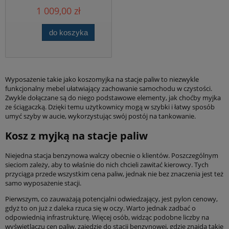
Średnica obudowy (cm) 52
1 009,00 zł
do koszyka
Wyposażenie takie jako koszomyjka na stacje paliw to niezwykle
funkcjonalny mebel ułatwiający zachowanie samochodu w czystości.
Zwykle dołączane są do niego podstawowe elementy, jak choćby myjka
ze ściągaczką. Dzięki temu użytkownicy mogą w szybki i łatwy sposób
umyć szyby w aucie, wykorzystując swój postój na tankowanie.
Kosz z myjką na stacje paliw
Niejedna stacja benzynowa walczy obecnie o klientów. Poszczególnym
sieciom zależy, aby to właśnie do nich chcieli zawitać kierowcy. Tych
przyciąga przede wszystkim cena paliw, jednak nie bez znaczenia jest też
samo wyposażenie stacji.
Pierwszym, co zauważają potencjalni odwiedzający, jest pylon cenowy,
gdyż to on już z daleka rzuca się w oczy. Warto jednak zadbać o
odpowiednią infrastrukturę. Więcej osób, widząc podobne liczby na
wyświetlaczu cen paliw, zajedzie do stacji benzynowej, gdzie znajdą takie