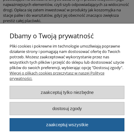
najważniejszych elementów, czyli szyb odpowiadających za widoczność
drogi. Opłaca się zatem inwestować w produkty jak koszomyjka na
stacje paliw i do warsztatów, gdyż jej obecność znacząco zwiększa
prestiż całej placówki.
Pomoc
Dbamy o Twoją prywatność
Pliki cookies i pokrewne im technologie umożliwiają poprawne
Produkty
działanie strony i pomagają nam dostosować ofertę do Twoich
potrzeb. Możesz zaakceptować wykorzystanie przez nas
Kategorie bloga
wszystkich tych plików i przejść do sklepu lub dostosować użycie
plików do swoich preferencji, wybierając opcję "Dostosuj zgody".
Więcej o plikach cookies przeczytasz w naszej Polityce
Kontakt
prywatności.
Sklep
zaakceptuj tylko niezbędne
dostosuj zgody
© artbud.pl - Wszelkie prawa zastrzeżone
Sklep internetowy Shoper.pl
zaakceptuj wszystkie