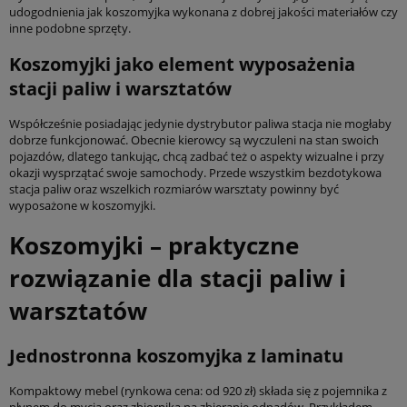
udogodnienia jak koszomyjka wykonana z dobrej jakości materiałów czy
inne podobne sprzęty.
Koszomyjki jako element wyposażenia
stacji paliw i warsztatów
Współcześnie posiadając jedynie dystrybutor paliwa stacja nie mogłaby
dobrze funkcjonować. Obecnie kierowcy są wyczuleni na stan swoich
pojazdów, dlatego tankując, chcą zadbać też o aspekty wizualne i przy
okazji wysprzątać swoje samochody. Przede wszystkim bezdotykowa
stacja paliw oraz wszelkich rozmiarów warsztaty powinny być
wyposażone w koszomyjki.
Koszomyjki – praktyczne
rozwiązanie dla stacji paliw i
warsztatów
Jednostronna koszomyjka z laminatu
Kompaktowy mebel (rynkowa cena: od 920 zł) składa się z pojemnika z
płynem do mycia oraz zbiornika na zbieranie odpadów. Przykładem