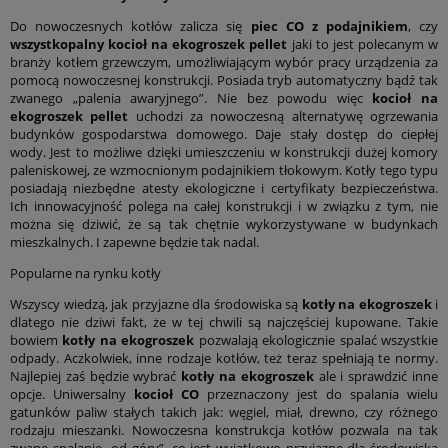
Do nowoczesnych kotłów zalicza się
piec CO z podajnikiem
, czy
wszystkopalny kocioł na ekogroszek pellet
jaki to jest polecanym w
branży kotłem grzewczym, umożliwiającym wybór pracy urządzenia za
pomocą nowoczesnej konstrukcji. Posiada tryb automatyczny bądź tak
zwanego „palenia awaryjnego”. Nie bez powodu więc
kocioł na
ekogroszek pellet
uchodzi za nowoczesną alternatywę ogrzewania
budynków gospodarstwa domowego. Daje stały dostęp do ciepłej
wody. Jest to możliwe dzięki umieszczeniu w konstrukcji dużej komory
paleniskowej, ze wzmocnionym podajnikiem tłokowym. Kotły tego typu
posiadają niezbędne atesty ekologiczne i certyfikaty bezpieczeństwa.
Ich innowacyjność polega na całej konstrukcji i w związku z tym, nie
można się dziwić, że są tak chętnie wykorzystywane w budynkach
mieszkalnych. I zapewne będzie tak nadal.
Popularne na rynku kotły
Wszyscy wiedzą, jak przyjazne dla środowiska są
kotły na ekogroszek
i
dlatego nie dziwi fakt, że w tej chwili są najczęściej kupowane. Takie
bowiem
kotły na ekogroszek
pozwalają ekologicznie spalać wszystkie
odpady. Aczkolwiek, inne rodzaje kotłów, też teraz spełniają te normy.
Najlepiej zaś będzie wybrać
kotły na ekogroszek
ale i sprawdzić inne
opcje. Uniwersalny
kocioł CO
przeznaczony jest do spalania wielu
gatunków paliw stałych takich jak: węgiel, miał, drewno, czy różnego
rodzaju mieszanki. Nowoczesna konstrukcja kotłów pozwala na tak