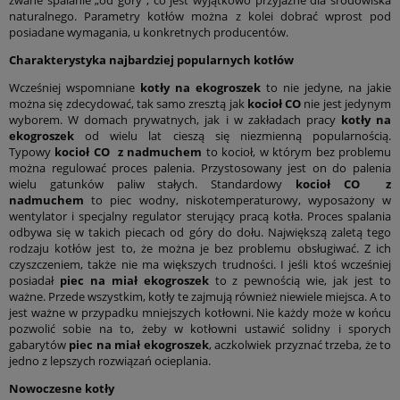
zwane spalanie „od góry”, co jest wyjątkowo przyjazne dla środowiska
naturalnego. Parametry kotłów można z kolei dobrać wprost pod
posiadane wymagania, u konkretnych producentów.
Charakterystyka najbardziej popularnych kotłów
Wcześniej wspomniane
kotły na ekogroszek
to nie jedyne, na jakie
można się zdecydować, tak samo zresztą jak
kocioł CO
nie jest jedynym
wyborem. W domach prywatnych, jak i w zakładach pracy
kotły na
ekogroszek
od wielu lat cieszą się niezmienną popularnością.
Typowy
kocioł CO
z nadmuchem
to kocioł, w którym bez problemu
można regulować proces palenia. Przystosowany jest on do palenia
wielu gatunków paliw stałych. Standardowy
kocioł CO
z
nadmuchem
to piec wodny, niskotemperaturowy, wyposażony w
wentylator i specjalny regulator sterujący pracą kotła. Proces spalania
odbywa się w takich piecach od góry do dołu. Największą zaletą tego
rodzaju kotłów jest to, że można je bez problemu obsługiwać. Z ich
czyszczeniem, także nie ma większych trudności. I jeśli ktoś wcześniej
posiadał
piec na miał ekogroszek
to z pewnością wie, jak jest to
ważne. Przede wszystkim, kotły te zajmują również niewiele miejsca. A to
jest ważne w przypadku mniejszych kotłowni. Nie każdy może w końcu
pozwolić sobie na to, żeby w kotłowni ustawić solidny i sporych
gabarytów
piec na miał ekogroszek
, aczkolwiek przyznać trzeba, że to
jedno z lepszych rozwiązań ocieplania.
Nowoczesne kotły