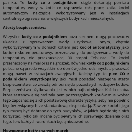
palniku. Te
kotły co z podajnikiem
ciągle dokonują pomiaru
temperatury wody w kotle co usprawnia całą pracę kotła. kocioł
automatyczny najczęściej wykorzystywany jest w instalacjach
centralnego ogrzewania, w większych budynkach mieszkalnych.
Atesty bezpieczeństwa
Wszystkie
kotły co z podajnikiem
poza sezonem mogą pracować w
układzie z ogrzewaczem wody użytkowej. Innym, chętnie
wykorzystywanym w domach kotłem jest
kocioł automatyczny
jako
kocioł niskotemperaturowy, przeznaczony do podgrzewania wody do
temperatury nie przekraczającej 90 stopni Celsjusza. To kocioł
przeznaczony na miał oraz na groszek. Również
kotły co z podajnikiem
polecane są przede wszystkim do domów jednorodzinnych, a pracować
mogą nawet w sytuacjach awaryjnych. Kolejny typ to
piec CO z
podajnikiem
wszystkopalny
jaki musi posiadać niezbędne atesty
bezpieczeństwa, co zresztą odnosi się do pozostałych rodzajów kotłów.
Bezpieczeństwo użytkowania jest w nich najistotniejsze. Każda osoba,
która zastanowią się nad zakupem poszczególnych kotłów musi wobec
tego zapoznać się z ich podstawową charakterystyką, żeby nie popełnić
błędów związanych ze standardową eksploatacją. Zawsze kocioł i jego
typ muszą być dobrane do tych budynków, w jakich będzie się z nich
korzystać. Tylko tak można być pewnym ich sprawnego działania oraz
tego, że w każdych warunkach będą niezawodne.
Nowoczesne kotły znanych marek