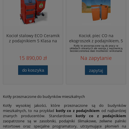
Kocioł stalowy ECO Ceramik
Kocioł, piec CO na
z podajnikiem 5 Klasa na
ekogroszek z podajnikiem, 5
eko-groszek, pellet moc od
Klasa Ecowarmer moc od
Kotły te przeznaczone są do pracy w
układach otwartych ale wersja z wężownicą
17 do 34 kW
25 do 45 kW
bezpieczenstwa daje możliwość wykonania
instalacji w układzie zamkniętym.
Econo jako
15 890,00 zł
Na zapytanie
kocioł z automatycznym systemem
dozowania paliwa i precyzyjną regulacją
powietrza jest urządzeniem, które emituje do
atmosfery
10-krotnie mniej szkodliwych
substancji
w porownaniu z kotłami
zapytaj
do koszyka
zasypowymi.
Kotły przeznaczone do budynków mieszkalnych
Kotły wysokiej jakości, które przeznaczone są do budynków
mieszkalnych, to na przykład
kotły co z podajnikiem
od najbardziej
znanych producentów. Standardowe
kotły co z podajnikiem
zaopatrzone są w zasobniki, podajniki ślimakowe, żeliwne palniki
retortowe oraz specjalne programatory, utrzymujące płomień na