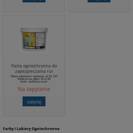
Pasta ogniochronna do
zapezpieczania rur
niepalnych Cabel Pasta 1
Klasa odporności ogniowej: do EI 120
Reakcja na ogień: B-s2,d0
10 kg
Kolor: grafitowo-szary
Gęstość: 1,42 ± 5% g/cm³
Na zapytanie
Opakowanie handlowe: wiadro 10 kg,
kartusz 310 ml
zapytaj
Farby i Lakiery Ogniochronne