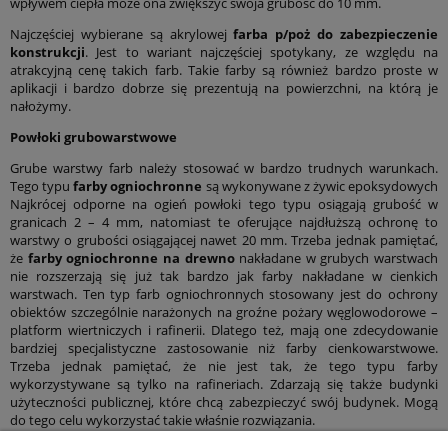
wpływem ciepła może ona zwiększyć swoja grubość do 10 mm.
Najczęściej wybierane są akrylowej
farba p/poż do zabezpieczenie
konstrukcji
. Jest to wariant najczęściej spotykany, ze względu na
atrakcyjną cenę takich farb. Takie farby są również bardzo proste w
aplikacji i bardzo dobrze się prezentują na powierzchni, na którą je
nałożymy.
Powłoki grubowarstwowe
Grube warstwy farb należy stosować w bardzo trudnych warunkach.
Tego typu
farby ogniochronne
są wykonywane z żywic epoksydowych
Najkrócej odporne na ogień powłoki tego typu osiągają grubość w
granicach 2 – 4 mm, natomiast te oferujące najdłuższą ochronę to
warstwy o grubości osiągającej nawet 20 mm. Trzeba jednak pamiętać,
że
farby ogniochronne na drewno
nakładane w grubych warstwach
nie rozszerzają się już tak bardzo jak farby nakładane w cienkich
warstwach. Ten typ farb ogniochronnych stosowany jest do ochrony
obiektów szczególnie narażonych na groźne pożary węglowodorowe –
platform wiertniczych i rafinerii. Dlatego też, mają one zdecydowanie
bardziej specjalistyczne zastosowanie niż farby cienkowarstwowe.
Trzeba jednak pamiętać, że nie jest tak, że tego typu farby
wykorzystywane są tylko na rafineriach. Zdarzają się także budynki
użyteczności publicznej, które chcą zabezpieczyć swój budynek. Mogą
do tego celu wykorzystać takie właśnie rozwiązania.