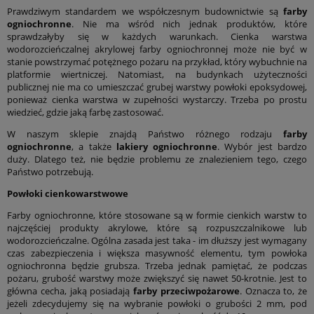
Prawdziwym standardem we współczesnym budownictwie są
farby
ogniochronne
. Nie ma wśród nich jednak produktów, które
sprawdzałyby się w każdych warunkach. Cienka warstwa
wodorozcieńczalnej akrylowej farby ogniochronnej może nie być w
stanie powstrzymać potężnego pożaru na przykład, który wybuchnie na
platformie wiertniczej. Natomiast, na budynkach użyteczności
publicznej nie ma co umieszczać grubej warstwy powłoki epoksydowej,
ponieważ cienka warstwa w zupełności wystarczy. Trzeba po prostu
wiedzieć, gdzie jaką farbę zastosować.
W naszym sklepie znajdą Państwo różnego rodzaju
farby
ogniochronne
, a także
lakiery ogniochronne
. Wybór jest bardzo
duży. Dlatego też, nie będzie problemu ze znalezieniem tego, czego
Państwo potrzebują.
Powłoki cienkowarstwowe
Farby ogniochronne, które stosowane są w formie cienkich warstw to
najczęściej produkty akrylowe, które są rozpuszczalnikowe lub
wodorozcieńczalne. Ogólna zasada jest taka - im dłuższy jest wymagany
czas zabezpieczenia i większa masywność elementu, tym powłoka
ogniochronna będzie grubsza. Trzeba jednak pamiętać, że podczas
pożaru, grubość warstwy może zwiększyć się nawet 50-krotnie. Jest to
główna cecha, jaką posiadają
farby przeciwpożarowe
. Oznacza to, że
jeżeli zdecydujemy się na wybranie powłoki o grubości 2 mm, pod