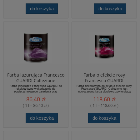
do koszyka
do koszyka
Farba lazurująca Francesco
Farba o efekcie rosy
GUARDI Collezione
Francesco GUARDI
Collezione
Farba lazurująca Francesco GUARDI to
Farba dekoracyjna do ścian o efekcie rosy
ekskluzywne wykończenie do
Francesco GUARDI Collezione jest
powierzchniowego barwienia oraz
nowoczesną farbą akrylową zawierającą
impregnacji produktów z linii dekoracyjnej
ściśle wyselekcjonowane szklane
86,40 zł
118,60 zł
Francesco GUARDI takich jak trawertyn
wypełniacze i pigmenty metaliczne. Dzięki
oraz masa o efekcie betonu.
swojej charakterystyce farbą można
dekorować wnętrza zarówno klasyczne, jak i
( 1 l = 86,40 zł )
( 1 l = 118,60 zł )
te utrzymane w stylu modernistycznym.
do koszyka
do koszyka