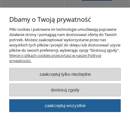
Pomoc
Dbamy o Twoją prywatność
Pliki cookies i pokrewne im technologie umożliwiają poprawne
Produkty
działanie strony i pomagają nam dostosować ofertę do Twoich
potrzeb. Możesz zaakceptować wykorzystanie przez nas
Kategorie bloga
wszystkich tych plików i przejść do sklepu lub dostosować użycie
plików do swoich preferencji, wybierając opcję "Dostosuj zgody".
Więcej o plikach cookies przeczytasz w naszej Polityce
Kontakt
prywatności.
Sklep
zaakceptuj tylko niezbędne
dostosuj zgody
© artbud.pl - Wszelkie prawa zastrzeżone
Sklep internetowy Shoper.pl
zaakceptuj wszystkie