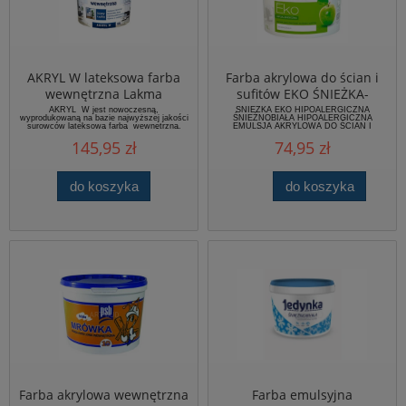
AKRYL W lateksowa farba
Farba akrylowa do ścian i
wewnętrzna Lakma
sufitów EKO ŚNIEŻKA-
śnieżnobiała 10 litrów
AKRYL W jest nowoczesną,
ŚNIEŻKA EKO HIPOALERGICZNA
wyprodukowaną na bazie najwyższej jakości
ŚNIEŻNOBIAŁA HIPOALERGICZNA
surowców lateksową farbą wewnętrzną.
EMULSJA AKRYLOWA DO ŚCIAN I
Posiada bardzo dobrą przyczepność do
SUFITÓW Hipoalergiczna Ekologiczna
145,95 zł
74,95 zł
podłoża dzięki czemu wymalowane nią
Doskonałe krycie Śnieżnobiała ŚNIEŻKA
powierzchnie są odporne na zmywa nie czy
EKO Śnieżno biała jest zawiesiną pigmentów
szorowanie i łatwe do utrzymania w
i wypełniaczy w wodnej dyspersji żywicy
czystości.
akrylowej z...
do koszyka
do koszyka
Farba akrylowa wewnętrzna
Farba emulsyjna