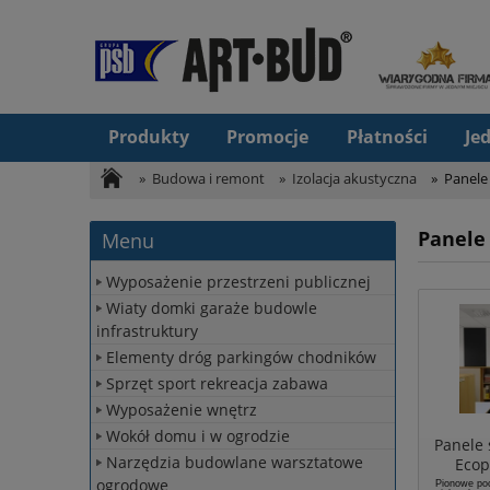
Produkty
Promocje
Płatności
Je
»
Budowa i remont
»
Izolacja akustyczna
»
Panele
Panele
Menu
Wyposażenie przestrzeni publicznej
Wiaty domki garaże budowle
infrastruktury
Elementy dróg parkingów chodników
Sprzęt sport rekreacja zabawa
Wyposażenie wnętrz
Wokół domu i w ogrodzie
Panele 
Narzędzia budowlane warsztatowe
Ecop
ogrodowe
Pionowe po