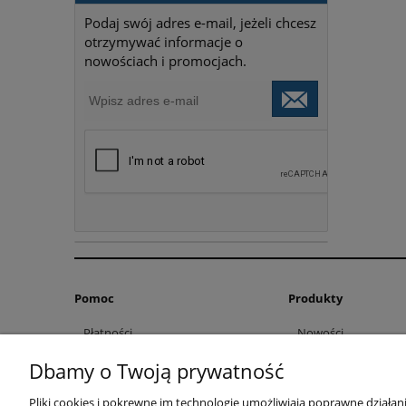
Podaj swój adres e-mail, jeżeli chcesz
otrzymywać informacje o
nowościach i promocjach.
Pomoc
Produkty
Płatności
Nowości
Raty/Leasing
Promocje
Dbamy o Twoją prywatność
Produkty dla gmin
Pliki cookies i pokrewne im technologie umożliwiają poprawne działa