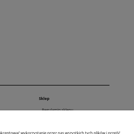
Sklep
Regulamin sklepu
Polityka prywatności
Zwrot towaru
Polityka prywatności
kceptować wykorzystanie przez nas wszystkich tych plików i przejść