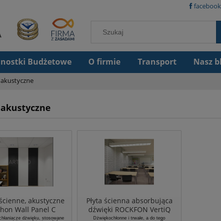
facebook
dnostki Budżetowe
O firmie
Transport
Nasz b
 akustyczne
 akustyczne
ścienne, akustyczne
Płyta ścienna absorbująca
hon Wall Panel C
dźwięki ROCKFON VertiQ
1200x1200x40mm krawędź
chłaniacze dźwięku, stosowane
Dźwiękochłonne i trwałe, a do tego