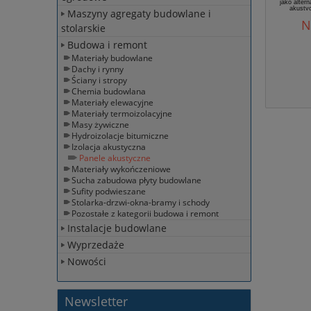
jako alter
akusty
Maszyny agregaty budowlane i
znakom
N
pomieszcze
stolarskie
kubaturze.
Panel
Budowa i remont
Materiały budowlane
Dachy i rynny
Ściany i stropy
Chemia budowlana
Materiały elewacyjne
Materiały termoizolacyjne
Masy żywiczne
Hydroizolacje bitumiczne
Izolacja akustyczna
Panele akustyczne
Materiały wykończeniowe
Sucha zabudowa płyty budowlane
Sufity podwieszane
Stolarka-drzwi-okna-bramy i schody
Pozostałe z kategorii budowa i remont
Instalacje budowlane
Wyprzedaże
Nowości
Newsletter