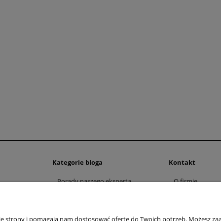
Kategorie bloga
Kontakt
Porady naszego eksperta
O firmie
Nasza atrakcyjna propozycja
Lokalizacja
Wokół Domu i w Ogrodzie
Budowlane ABC
nie strony i pomagają nam dostosować ofertę do Twoich potrzeb. Możesz zaa