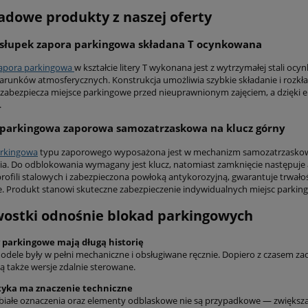
adowe produkty z naszej oferty
 słupek zapora parkingowa składana T ocynkowana
zapora parkingowa
w kształcie litery T wykonana jest z wytrzymałej stali o
warunków atmosferycznych. Konstrukcja umożliwia szybkie składanie i rozkł
 zabezpiecza miejsce parkingowe przed nieuprawnionym zajęciem, a dzięk
.
 parkingowa zaporowa samozatrzaskowa na klucz górny
arkingowa
typu zaporowego wyposażona jest w mechanizm samozatrzaskow
a. Do odblokowania wymagany jest klucz, natomiast zamknięcie następuje 
profili stalowych i zabezpieczona powłoką antykorozyjną, gwarantuje trwał
. Produkt stanowi skuteczne zabezpieczenie indywidualnych miejsc parkin
ostki odnośnie blokad parkingowych
y parkingowe mają długą historię
odele były w pełni mechaniczne i obsługiwane ręcznie. Dopiero z czasem z
ą także wersje zdalnie sterowane.
styka ma znaczenie techniczne
iałe oznaczenia oraz elementy odblaskowe nie są przypadkowe — zwiększ