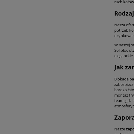
ruch kołow
Rodzaj
Nasza ofer
potrzeb ko
ocynkowane
W naszej o
Solibloc o
eleganckie
Jak z
Blokada pa
zabezpiecz
bardzo łat
montaż trw
team, gdzi
atmosferyc
Zapora
Nasze
zap