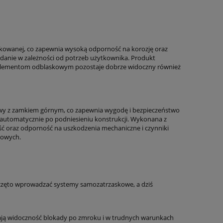
cynkowanej, co zapewnia wysoką odporność na korozję oraz
adanie w zależności od potrzeb użytkownika. Produkt
i elementom odblaskowym pozostaje dobrze widoczny również
y z zamkiem górnym, co zapewnia wygodę i bezpieczeństwo
automatycznie po podniesieniu konstrukcji. Wykonana z
ość oraz odporność na uszkodzenia mechaniczne i czynniki
gowych.
aczęto wprowadzać systemy samozatrzaskowe, a dziś
ają widoczność blokady po zmroku i w trudnych warunkach