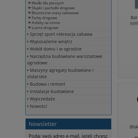
Kładki dla pieszych
Słupki i pachołki drogowe
Bitumiczne masy zalewowe
Bar
Farby drogowe
sys
Asfalty na zimno
Lustra drogowe
prze
Sprzęt sport rekreacja zabawa
Wyposażenie wnętrz
Wokół domu i w ogrodzie
Narzędzia budowlane warsztatowe
ogrodowe
Maszyny agregaty budowlane i
stolarskie
Budowa i remont
Instalacje budowlane
Wyprzedaże
Nowości
Newsletter
Blo
Podaj swój adres e-mail, jeżeli chcesz
samoza
W