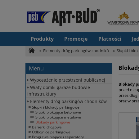
Produkty
Promocje
Płatności
Je
»
Elementy dróg parkingów chodnikó
»
Słupki i bl
Blokad
Menu
Wyposażenie przestrzeni publicznej
Blokady p
Wiaty domki garaże budowle
przed nieu
infrastruktury
przez dług
oraz w prz
Elementy dróg parkingów chodników
Słupki i blokady parkingowe
Słupki blokujące betonowe
Słupki blokujące metalowe
Blokady parkingowe
Barierki drogowe
Odbojnice parkingowe
Progi zwalniające i separatory