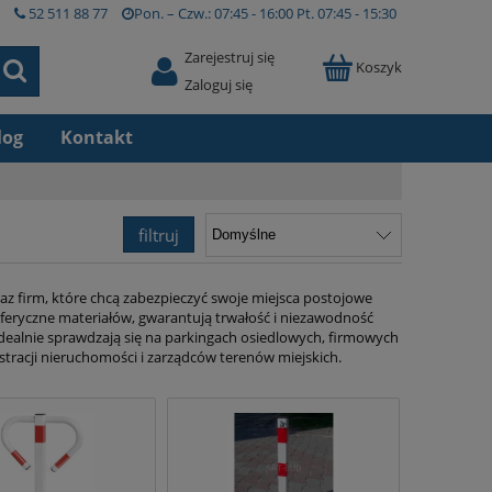
52 511 88 77
Pon. – Czw.:
07:45 - 16:00
Pt.
07:45 - 15:30
Zarejestruj się
Koszyk
Zaloguj się
log
Kontakt
filtruj
az firm, które chcą zabezpieczyć swoje miejsca postojowe
eryczne materiałów, gwarantują trwałość i niezawodność
dealnie sprawdzają się na parkingach osiedlowych, firmowych
stracji nieruchomości i zarządców terenów miejskich.