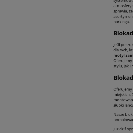
systemów z
atmosferyc
sprawia, ż
asortyme
parkingu.
Blokad
Jeśli poszu
dla tych, k
motyl za
Oferujemy
stylu, jak 
Blokad
Oferujemy 
miejskich.
montowane 
słupki łań
Nasze blok
pomalowane
Już dziś s