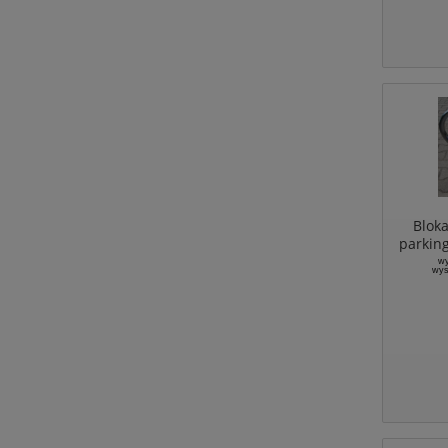
Blok
parkin
wy
wys
Ramio