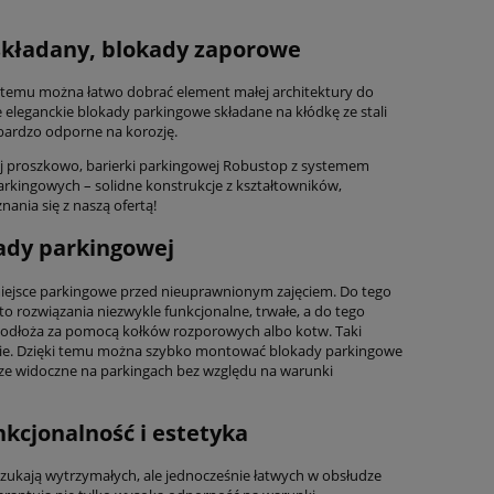
składany, blokady zaporowe
i temu można łatwo dobrać element małej architektury do
 eleganckie blokady parkingowe składane na kłódkę ze stali
bardzo odporne na korozję.
ej proszkowo, barierki parkingowej Robustop z systemem
arkingowych – solidne konstrukcje z kształtowników,
ania się z naszą ofertą!
ady parkingowej
iejsce parkingowe przed nieuprawnionym zajęciem. Do tego
o rozwiązania niezwykle funkcjonalne, trwałe, a do tego
podłoża za pomocą kołków rozporowych albo kotw. Taki
zie. Dzięki temu można szybko montować blokady parkingowe
brze widoczne na parkingach bez względu na warunki
kcjonalność i estetyka
szukają wytrzymałych, ale jednocześnie łatwych w obsłudze