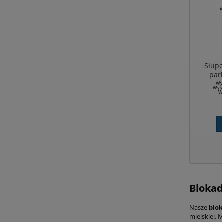
Słup
par
Wy
Wyso
W
Blokad
Nasze
blok
miejskiej.