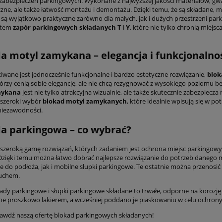
abezpieczeń parkingowych. Wykonane z najwyższej jakości materiałów, gw
zne, ale także łatwość montażu i demontażu. Dzięki temu, że są składane, mo
e są wyjątkowo praktyczne zarówno dla małych, jak i dużych przestrzeni pa
ntem
zapór parkingowych składanych T
i
Y
, które nie tylko chronią miejs
a motyl zamykana – elegancja i funkcjonaln
kiwane jest jednocześnie funkcjonalne i bardzo estetyczne rozwiązanie,
blok
tórzy cenią sobie elegancję, ale nie chcą rezygnować z wysokiego poziomu be
mykana
jest nie tylko atrakcyjna wizualnie, ale także skutecznie zabezpie
 szeroki wybór
blokad motyl zamykanych
, które idealnie wpisują się w
i niezawodności.
a parkingowa – co wybrać?
szeroką gamę rozwiązań, których zadaniem jest ochrona miejsc parkingowy
 Dzięki temu można łatwo dobrać najlepsze rozwiązanie do potrzeb danego m
do podłoża, jak i mobilne słupki parkingowe. Te ostatnie można przenosić 
cuchem.
ady parkingowe i słupki parkingowe składane to trwałe, odporne na korozję
 proszkowo lakierem, a wcześniej poddano je piaskowaniu w celu ochrony
prawdź naszą ofertę blokad parkingowych składanych!