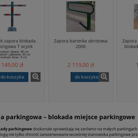
ek zapora blokada
Zapora barierka obrotowa
Zapora 
kingowa T ocynk
2000
bloka
sokość słupka: 60 cm
kość całkowita: 63 cm
ysokość leżąc: 8 cm
Szerokość: 57 cm
149,00 zł
2 119,00 zł
Waga: 7,5 kg
do koszyka
do koszyka
a parkingowa – blokada miejsce parkingowe
ady parkingowe
doskonale sprawdzają się zarówno na małych parkingach o
 Mogą nie tylko chronić zarezerwowane wcześniej stanowiska parkingowe pr