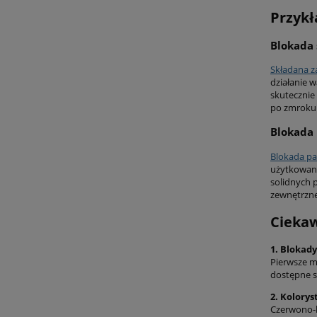
Przykł
Blokada
Składana 
działanie 
skutecznie
po zmroku
Blokada
Blokada p
użytkowani
solidnych 
zewnętrzne
Ciekaw
1. Blokad
Pierwsze m
dostępne s
2. Kolory
Czerwono-b