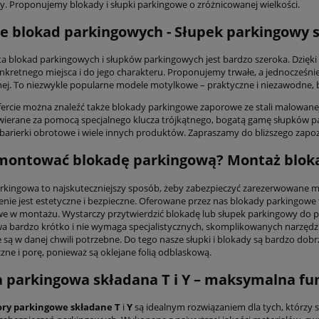
y. Proponujemy blokady i słupki parkingowe o zróżnicowanej wielkości.
e blokad parkingowych - Słupek parkingowy 
ta blokad parkingowych i słupków parkingowych jest bardzo szeroka. Dzięk
nkretnego miejsca i do jego charakteru. Proponujemy trwałe, a jednocześnie
j. To niezwykle popularne modele motylkowe – praktyczne i niezawodne, 
fercie można znaleźć także blokady parkingowe zaporowe ze stali malowan
twierane za pomocą specjalnego klucza trójkątnego, bogatą gamę słupków p
 barierki obrotowe i wiele innych produktów. Zapraszamy do bliższego zapozn
amontować blokadę parkingową? Montaż blok
rkingowa to najskuteczniejszy sposób, żeby zabezpieczyć zarezerwowane m
enie jest estetyczne i bezpieczne. Oferowane przez nas blokady parkingowe t
we w montażu. Wystarczy przytwierdzić blokadę lub słupek parkingowy do 
a bardzo krótko i nie wymaga specjalistycznych, skomplikowanych narzęd
e są w danej chwili potrzebne. Do tego nasze słupki i blokady są bardzo do
zne i porę, ponieważ są oklejane folią odblaskową.
 parkingowa składana T i Y – maksymalna fun
ory parkingowe składane T
i
Y
są idealnym rozwiązaniem dla tych, którzy 