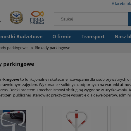
facebook
dnostki Budżetowe
O firmie
Transport
Nasz b
okady parkingowe
»
Blokady parkingowe
y parkingowe
arkingowe
to funkcjonalne i skuteczne rozwiązanie dla osób prywatnych or
prawnionym zajęciem. Wykonane z solidnych, odpornych na warunki atmosf
i czas. Dzięki prostemu mechanizmowi obsługi są wygodne w użytkowaniu. I
estrzeni publicznej, stanowiąc praktyczne wsparcie dla deweloperów, admini