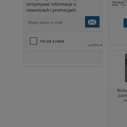
Wysokość c
otrzymywać informacje o
leżąc 7cm,
szerokość 
nowościach i promocjach.
Blok
park
Poli
wy