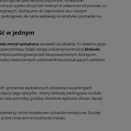
arantują nie tylko wysoką odporność na warunki
żna je szybko złożyć lub rozłożyć w zależności od potrzeb, co
rkingowych. Zachęcamy do zapoznania się z naszym
ca parkingowe, ale także wpływają na estetykę i porządek na
ość w jednym
ada motyl zamykana
sprawdzi się idealnie. To świetna opcja
zpieczeństwa. Dzięki swojej unikalnej konstrukcji
blokada
cza miejsca parkingowe przed nieupoważnionym dostępem.
 potrzeby nowoczesnych użytkowników poszukujących zarówno
ch i grodzenie wydzielonych obszarów na parkingach
iejsca i jego specyfiki. Mamy blokady parkingowe na stałe
w razie potrzeby, grodząc dowolnie wybrany obszar i łącząc
 elementy, które dodatkowo są bardzo estetyczne. Zostały
 przed zmianami w strukturze metalu.