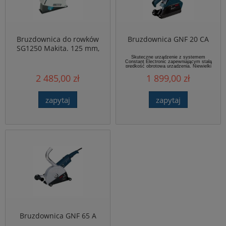
Bruzdownica do rowków
Bruzdownica GNF 20 CA
SG1250 Makita. 125 mm,
1400W (1 szt)
Skuteczne urządzenie z systemem
Constant Electronic zapewniającym stałą
prędkość obrotową urządzenia. Niewielki
ciężar gwarantuję niemęczącą pracę.
2 485,00 zł
1 899,00 zł
Bezpieczna i ergonomiczna obsługa sprzyja
pracy z tym urządzeniem. Dodatkowo
bruzdownica posiada syste...
zapytaj
zapytaj
Bruzdownica GNF 65 A