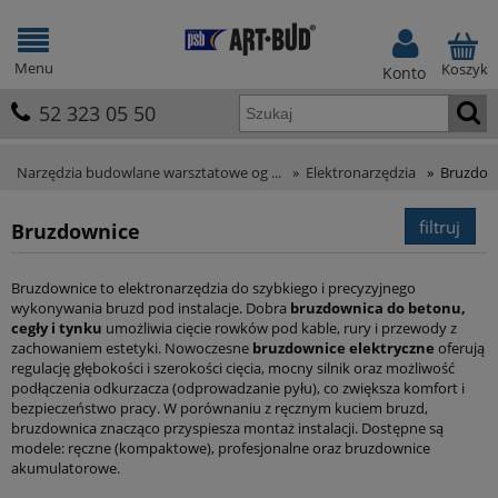
Menu
Koszyk
Konto
52 323 05 50
Narzędzia budowlane warsztatowe og ...
»
Elektronarzędzia
»
Bruzdow
filtruj
Bruzdownice
Bruzdownice to elektronarzędzia do szybkiego i precyzyjnego
wykonywania bruzd pod instalacje. Dobra
bruzdownica do betonu,
cegły i tynku
umożliwia cięcie rowków pod kable, rury i przewody z
zachowaniem estetyki. Nowoczesne
bruzdownice elektryczne
oferują
regulację głębokości i szerokości cięcia, mocny silnik oraz możliwość
podłączenia odkurzacza (odprowadzanie pyłu), co zwiększa komfort i
bezpieczeństwo pracy. W porównaniu z ręcznym kuciem bruzd,
bruzdownica znacząco przyspiesza montaż instalacji. Dostępne są
modele: ręczne (kompaktowe), profesjonalne oraz bruzdownice
akumulatorowe.