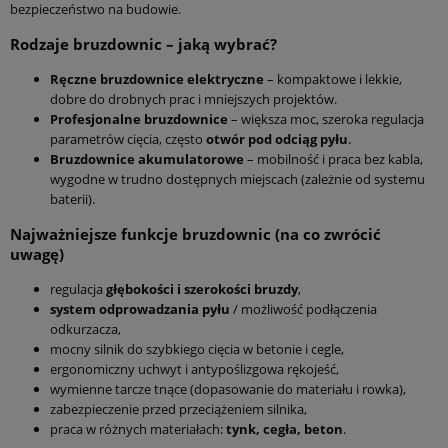
bezpieczeństwo na budowie.
Rodzaje bruzdownic – jaką wybrać?
Ręczne bruzdownice elektryczne
– kompaktowe i lekkie,
dobre do drobnych prac i mniejszych projektów.
Profesjonalne bruzdownice
– większa moc, szeroka regulacja
parametrów cięcia, często
otwór pod odciąg pyłu
.
Bruzdownice akumulatorowe
– mobilność i praca bez kabla,
wygodne w trudno dostępnych miejscach (zależnie od systemu
baterii).
Najważniejsze funkcje bruzdownic (na co zwrócić
uwagę)
regulacja
głębokości i szerokości bruzdy
,
system odprowadzania pyłu
/ możliwość podłączenia
odkurzacza,
mocny silnik do szybkiego cięcia w betonie i cegle,
ergonomiczny uchwyt i antypoślizgowa rękojeść,
wymienne tarcze tnące (dopasowanie do materiału i rowka),
zabezpieczenie przed przeciążeniem silnika,
praca w różnych materiałach:
tynk, cegła, beton
.