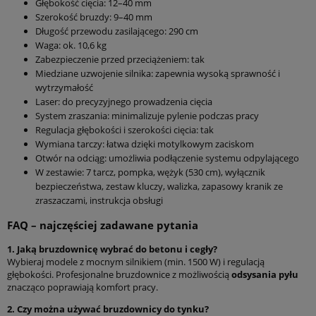
Głębokość cięcia: 12–40 mm
Szerokość bruzdy: 9–40 mm
Długość przewodu zasilającego: 290 cm
Waga: ok. 10,6 kg
Zabezpieczenie przed przeciążeniem: tak
Miedziane uzwojenie silnika: zapewnia wysoką sprawność i
wytrzymałość
Laser: do precyzyjnego prowadzenia cięcia
System zraszania: minimalizuje pylenie podczas pracy
Regulacja głębokości i szerokości cięcia: tak
Wymiana tarczy: łatwa dzięki motylkowym zaciskom
Otwór na odciąg: umożliwia podłączenie systemu odpylającego
W zestawie: 7 tarcz, pompka, wężyk (530 cm), wyłącznik
bezpieczeństwa, zestaw kluczy, walizka, zapasowy kranik ze
zraszaczami, instrukcja obsługi
FAQ – najczęściej zadawane pytania
1. Jaką bruzdownicę wybrać do betonu i cegły?
Wybieraj modele z mocnym silnikiem (min. 1500 W) i regulacją
głębokości. Profesjonalne bruzdownice z możliwością
odsysania pyłu
znacząco poprawiają komfort pracy.
2. Czy można używać bruzdownicy do tynku?