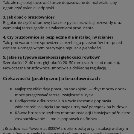
Tak, ale najlepiej stosować tarcze dopasowane do materiału, aby
ograniczyć pylenie i odpryski.
3. Jak dbać o bruzdownicę?
Regularnie czyść obudowę i tarcze z pyłu, sprawdzaj przewody oraz
wymieniaj tarcze zgodnie z zaleceniami producenta.
4. Czy bruzdownice są bezpieczne dla instalacji w ścianie?
Tak, pod warunkiem sprawdzenia przebiegu przewodów i rur przed
cięciem. Pomaga w tym precyzyjna regulacja głębokości.
5. Jakie są typowe szerokości i głębokości rowków?
Szerokość: 12–40 mm, głębokość: 20–50 mm (zależnie od modelu).
Nowoczesne bruzdownice umożliwiają dokładną regulację.
Ciekawostki (praktyczne) o bruzdownicach
Najlepszy efekt daje praca „na spokojnie” — zbyt mocny docisk
może przegrzewać tarcze i zwiększać zużycie.
Podłączenie odkurzacza lub użycie zraszania poprawia
widoczność linii cięcia i pomaga utrzymać porządek na budowie.
Równa bruzda to szybszy montaż instalacji i łatwiejsze późniejsze
zaszpachlowanie — mniej poprawek na finiszu.
„Bruzdownica Powermat 3000W zrobiła robotę przy instalacji w starym
domu. Rowki w cegle i tynku wyszły równe, a przy wersji z laserem i