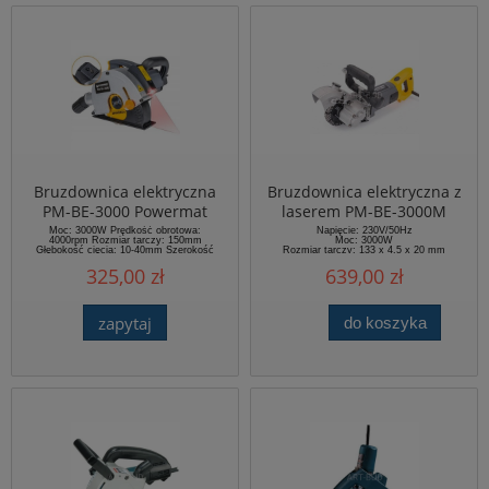
Bruzdownica elektryczna
Bruzdownica elektryczna z
PM-BE-3000 Powermat
laserem PM-BE-3000M
Powermat
Moc: 3000W Prędkość obrotowa:
Napięcie: 230V/50Hz
4000rpm Rozmiar tarczy: 150mm
Moc: 3000W
Głębokość cięcia: 10-40mm Szerokość
Rozmiar tarczy: 133 x 4,5 x 20 mm
bruzdy: 14/19/29mm
Głębokość cięcia: 12 - 40 mm
325,00 zł
639,00 zł
Szerokość bruzdy: 9 - 40 mm
zapytaj
do koszyka