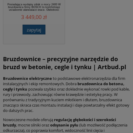
Posiadająca wydajny silnik o mocy 2400 W
bruzdownica firmy BOSCH to komfortowe
urządzenie ułatwiające pracę. Głębokość
cięcia regulowana przy bezstopniowej skali.
3 449,00 zł
Dodatkowo zabezpieczenie przed
samoczynnym rozruchem po awarii
zasilania, wyłącznik prz...
zapytaj
Bruzdownice – precyzyjne narzędzie do
bruzd w betonie, cegle i tynku | Artbud.pl
Bruzdownice elektryczne
to podstawowe elektronarzędzia dla firm
instalacyjnych i ekip remontowych. Dobra
bruzdownica do betonu,
cegły i tynku
pozwala szybko oraz dokładnie wykonać rowki pod kable,
rury i przewody, zachowując równe krawędzie i estetykę pracy. W
porównaniu z tradycyjnym kuciem młotkiem i dłutem, bruzdownica
znacząco skraca czas montażu instalacji i daje powtarzalny efekt gotowy
do dalszych prac.
Nowoczesne modele oferują
regulację głębokości i szerokości
bruzdy
, mocne silniki oraz
odsysanie pyłu
(lub możliwość podłączenia
odkurzacza), co poprawia komfort, widoczność linii cięcia i