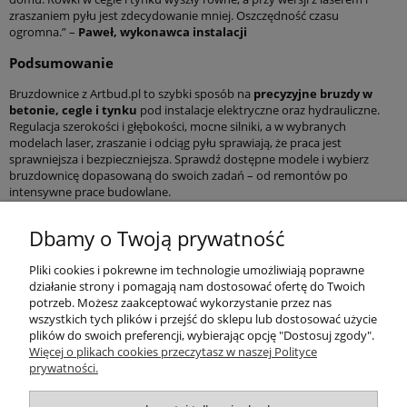
zraszaniem pyłu jest zdecydowanie mniej. Oszczędność czasu
ogromna.” –
Paweł, wykonawca instalacji
Podsumowanie
Bruzdownice z Artbud.pl to szybki sposób na
precyzyjne bruzdy w
betonie, cegle i tynku
pod instalacje elektryczne oraz hydrauliczne.
Regulacja szerokości i głębokości, mocne silniki, a w wybranych
modelach laser, zraszanie i odciąg pyłu sprawiają, że praca jest
sprawniejsza i bezpieczniejsza. Sprawdź dostępne modele i wybierz
bruzdownicę dopasowaną do swoich zadań – od remontów po
intensywne prace budowlane.
Pomoc
Dbamy o Twoją prywatność
Pliki cookies i pokrewne im technologie umożliwiają poprawne
Produkty
działanie strony i pomagają nam dostosować ofertę do Twoich
potrzeb. Możesz zaakceptować wykorzystanie przez nas
Kategorie bloga
wszystkich tych plików i przejść do sklepu lub dostosować użycie
plików do swoich preferencji, wybierając opcję "Dostosuj zgody".
Więcej o plikach cookies przeczytasz w naszej Polityce
Kontakt
prywatności.