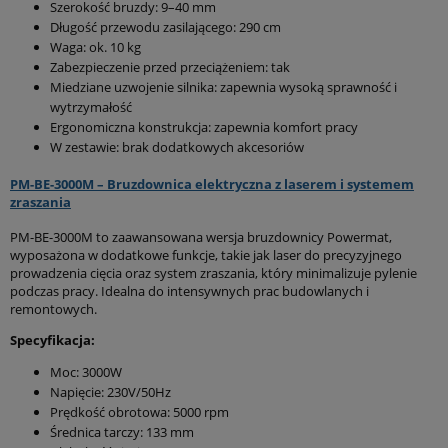
Szerokość bruzdy: 9–40 mm
Długość przewodu zasilającego: 290 cm
Waga: ok. 10 kg
Zabezpieczenie przed przeciążeniem: tak
Miedziane uzwojenie silnika: zapewnia wysoką sprawność i
wytrzymałość
Ergonomiczna konstrukcja: zapewnia komfort pracy
W zestawie: brak dodatkowych akcesoriów
PM-BE-3000M – Bruzdownica elektryczna z laserem i systemem
zraszania
PM-BE-3000M to zaawansowana wersja bruzdownicy Powermat,
wyposażona w dodatkowe funkcje, takie jak laser do precyzyjnego
prowadzenia cięcia oraz system zraszania, który minimalizuje pylenie
podczas pracy. Idealna do intensywnych prac budowlanych i
remontowych.
Specyfikacja:
Moc: 3000W
Napięcie: 230V/50Hz
Prędkość obrotowa: 5000 rpm
Średnica tarczy: 133 mm