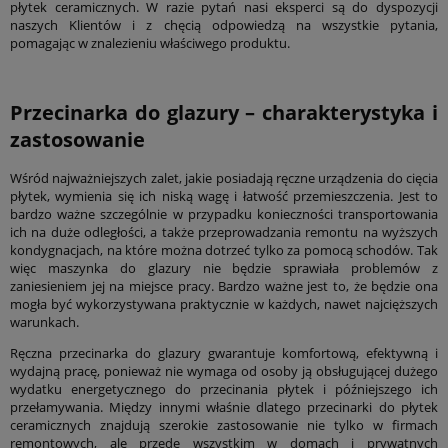
płytek ceramicznych. W razie pytań nasi eksperci są do dyspozycji
naszych Klientów i z chęcią odpowiedzą na wszystkie pytania,
pomagając w znalezieniu właściwego produktu.
Przecinarka do glazury
– charakterystyka i
zastosowanie
Wśród najważniejszych zalet, jakie posiadają ręczne urządzenia do cięcia
płytek, wymienia się ich niską wagę i łatwość przemieszczenia. Jest to
bardzo ważne szczególnie w przypadku konieczności transportowania
ich na duże odległości, a także przeprowadzania remontu na wyższych
kondygnacjach, na które można dotrzeć tylko za pomocą schodów. Tak
więc maszynka do glazury nie będzie sprawiała problemów z
zaniesieniem jej na miejsce pracy. Bardzo ważne jest to, że będzie ona
mogła być wykorzystywana praktycznie w każdych, nawet najcięższych
warunkach.
Ręczna przecinarka do glazury gwarantuje komfortową, efektywną i
wydajną pracę, ponieważ nie wymaga od osoby ją obsługującej dużego
wydatku energetycznego do przecinania płytek i późniejszego ich
przełamywania. Między innymi właśnie dlatego przecinarki do płytek
ceramicznych znajdują szerokie zastosowanie nie tylko w firmach
remontowych, ale przede wszystkim w domach i prywatnych