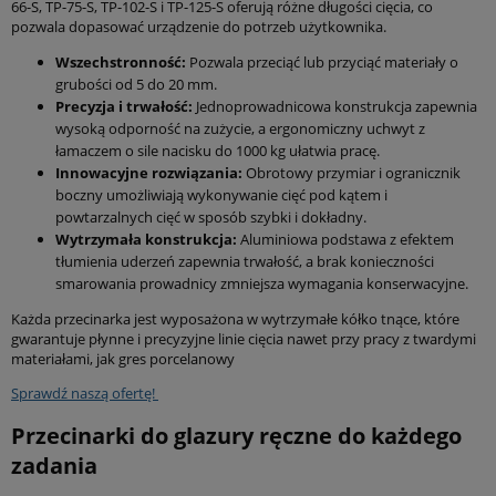
66-S, TP-75-S, TP-102-S i TP-125-S oferują różne długości cięcia, co
pozwala dopasować urządzenie do potrzeb użytkownika.
Wszechstronność:
Pozwala przeciąć lub przyciąć materiały o
grubości od 5 do 20 mm.
Precyzja i trwałość:
Jednoprowadnicowa konstrukcja zapewnia
wysoką odporność na zużycie, a ergonomiczny uchwyt z
łamaczem o sile nacisku do 1000 kg ułatwia pracę.
Innowacyjne rozwiązania:
Obrotowy przymiar i ogranicznik
boczny umożliwiają wykonywanie cięć pod kątem i
powtarzalnych cięć w sposób szybki i dokładny.
Wytrzymała konstrukcja:
Aluminiowa podstawa z efektem
tłumienia uderzeń zapewnia trwałość, a brak konieczności
smarowania prowadnicy zmniejsza wymagania konserwacyjne.
Każda przecinarka jest wyposażona w wytrzymałe kółko tnące, które
gwarantuje płynne i precyzyjne linie cięcia nawet przy pracy z twardymi
materiałami, jak gres porcelanowy
Sprawdź naszą ofertę!
Przecinarki do glazury ręczne do każdego
zadania