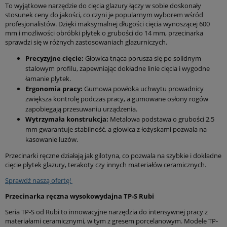
To wyjątkowe narzędzie do cięcia glazury łączy w sobie doskonały
stosunek ceny do jakości, co czyni je popularnym wyborem wśród
profesjonalistów. Dzięki maksymalnej długości cięcia wynoszącej 600
mm i możliwości obróbki płytek o grubości do 14 mm, przecinarka
sprawdzi się w różnych zastosowaniach glazurniczych.
Precyzyjne cięcie:
Głowica tnąca porusza się po solidnym
stalowym profilu, zapewniając dokładne linie cięcia i wygodne
łamanie płytek.
Ergonomia pracy:
Gumowa powłoka uchwytu prowadnicy
zwiększa kontrolę podczas pracy, a gumowane osłony rogów
zapobiegają przesuwaniu urządzenia.
Wytrzymała konstrukcja:
Metalowa podstawa o grubości 2,5
mm gwarantuje stabilność, a głowica z łożyskami pozwala na
kasowanie luzów.
Przecinarki ręczne działają jak gilotyna, co pozwala na szybkie i dokładne
cięcie płytek glazury, terakoty czy innych materiałów ceramicznych.
Sprawdź naszą ofertę!
Przecinarka ręczna wysokowydajna TP-S Rubi
Seria TP-S od Rubi to innowacyjne narzędzia do intensywnej pracy z
materiałami ceramicznymi, w tym z gresem porcelanowym. Modele TP-