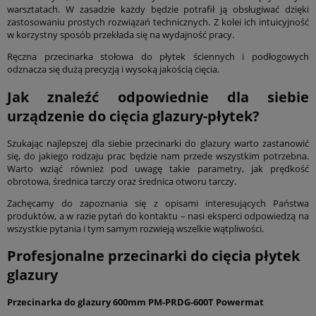
warsztatach. W zasadzie każdy będzie potrafił ją obsługiwać dzięki
zastosowaniu prostych rozwiązań technicznych. Z kolei ich intuicyjność
w korzystny sposób przekłada się na wydajność pracy.
Ręczna przecinarka stołowa do płytek ściennych i podłogowych
odznacza się dużą precyzją i wysoką jakością cięcia.
Jak znaleźć odpowiednie dla siebie
urządzenie do cięcia glazury-płytek?
Szukając najlepszej dla siebie przecinarki do glazury warto zastanowić
się, do jakiego rodzaju prac będzie nam przede wszystkim potrzebna.
Warto wziąć również pod uwagę takie parametry, jak prędkość
obrotowa, średnica tarczy oraz średnica otworu tarczy.
Zachęcamy do zapoznania się z opisami interesujących Państwa
produktów, a w razie pytań do kontaktu – nasi eksperci odpowiedzą na
wszystkie pytania i tym samym rozwieją wszelkie wątpliwości.
Profesjonalne przecinarki do cięcia płytek
glazury
Przecinarka do glazury 600mm PM-PRDG-600T Powermat