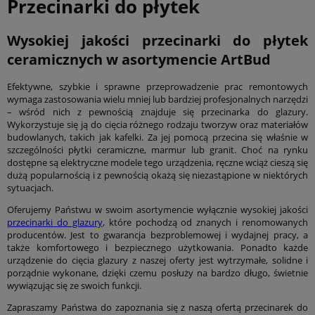
Przecinarki do płytek
Wysokiej jakości
przecinarki do płytek
ceramicznych
w asortymencie ArtBud
Efektywne, szybkie i sprawne przeprowadzenie prac remontowych
wymaga zastosowania wielu mniej lub bardziej profesjonalnych narzędzi
– wśród nich z pewnością znajduje się przecinarka do glazury.
Wykorzystuje się ją do cięcia różnego rodzaju tworzyw oraz materiałów
budowlanych, takich jak kafelki. Za jej pomocą przecina się właśnie w
szczególności płytki ceramiczne, marmur lub granit. Choć na rynku
dostępne są elektryczne modele tego urządzenia, ręczne wciąż cieszą się
dużą popularnością i z pewnością okażą się niezastąpione w niektórych
sytuacjach.
Oferujemy Państwu w swoim asortymencie wyłącznie wysokiej jakości
przecinarki do glazury
, które pochodzą od znanych i renomowanych
producentów. Jest to gwarancja bezproblemowej i wydajnej pracy, a
także komfortowego i bezpiecznego użytkowania. Ponadto każde
urządzenie do cięcia glazury z naszej oferty jest wytrzymałe, solidne i
porządnie wykonane, dzięki czemu posłuży na bardzo długo, świetnie
wywiązując się ze swoich funkcji.
Zapraszamy Państwa do zapoznania się z naszą ofertą przecinarek do