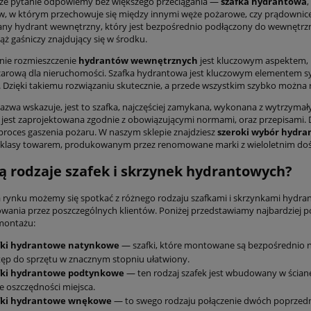
ze pytanie odpowiemy bez większego przeciągania —
szafka hydrantowa
,
, w którym przechowuje się między innymi węże pożarowe, czy prądownice.
wany hydrant wewnętrzny, który jest bezpośrednio podłączony do wewnętrzne
ąż gaśniczy znajdujący się w środku.
ie rozmieszczenie
hydrantów wewnętrznych
jest kluczowym aspektem, 
arową dla nieruchomości. Szafka hydrantowa jest kluczowym elementem sy
Dzięki takiemu rozwiązaniu skutecznie, a przede wszystkim szybko można 
azwa wskazuje, jest to szafka, najczęściej zamykana, wykonana z wytrzymał
jest zaprojektowana zgodnie z obowiązującymi normami, oraz przepisami. 
proces gaszenia pożaru. W naszym sklepie znajdziesz
szeroki wybór hydr
 klasy towarem, produkowanym przez renomowane marki z wieloletnim do
są rodzaje szafek i skrzynek hydrantowych?
 rynku możemy się spotkać z różnego rodzaju szafkami i skrzynkami hydr
wania przez poszczególnych klientów. Poniżej przedstawiamy najbardziej 
 montażu:
fki hydrantowe natynkowe
— szafki, które montowane są bezpośrednio na
ęp do sprzętu w znacznym stopniu ułatwiony.
fki hydrantowe podtynkowe
— ten rodzaj szafek jest wbudowany w ścianę
e oszczędności miejsca.
fki hydrantowe wnękowe
— to swego rodzaju połączenie dwóch poprzed