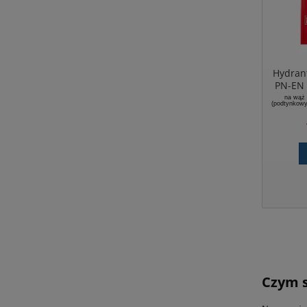
Hydran
PN-EN 
zawie
na wąż
(podtynkowy
uniw
półs
miej
z
Czym s