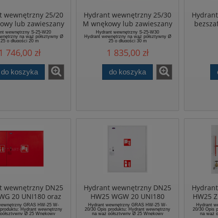
t wewnętrzny 25/20
Hydrant wewnętrzny 25/30
Hydran
owy lub zawieszany
M wnękowy lub zawieszany
bezsza
SUPRON3
SUPRON3
H25-
nt wewnętrzny S-25-W20
Hydrant wewnętrzny S-25-W30
wnętrzny na wąż półsztywny Ø
Hydrant wewnętrzny na wąż półsztywny Ø
25 o długości 20 m
25 o długości 30 m
Materiał:
1 746,00 zł
1 835,00 zł
pok
do koszyka
do koszyka
t wewnętrzny DN25
Hydrant wewnętrzny DN25
Hydran
WG 20 UNI180 oraz
HW25 WGW 20 UNI180
HW25 Z
5 WG 30 UNI180
oraz HW25 WGW 30
Z 30
wewnętrzny GRAS HW-25 W-
Hydrant wewnętrzny GRAS HW-25 W-
Hydrant 
 produktu: Hydrant wewnętrzny
20/30 Opis produktu: Hydrant wewnętrzny
20/30 Opis 
zany lub wnękowy z
UNI180 zawieszany lub
wersja
 półsztywny Ø 25 Wnękowy
na wąż półsztywny Ø 25 Wnękowy
na wąż 
) "W" Zgodność z normami: EN
(podtynkowy) "W" Zgodność z normami: EN
(podtynkowy