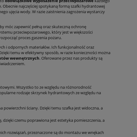
 to
obowiązkowe wyposażenie przeciwpożarowe
każdego
 Obecnie najczęściej spotykaną formą szafki hydrantowej
go ujęcia wody. W razie zaistnienia zagrożenia wystarczy
by móc zapewnić pełną oraz skuteczną ochronę
stemu przeciwpożarowego, który jest w większości
rozpocząć proces gaszenia pożaru.
ych i odpornych materiałów. Ich funkcjonalność oraz
Dzięki temu w efektywny sposób, w razie konieczności można
antów wewnętrznych
. Oferowane przez nas produkty są
świadczeniem.
antowymi. Wszystko to ze względu na różnorodność
popularne rodzaje skrzynek hydrantowych ze względu na
 powierzchni ściany. Dzięki temu szafka jest widoczna, a
, dzięki czemu poprawiona jest estetyka pomieszczenia, a
nich rozwiązań, przeznaczone są do montażu we wnękach