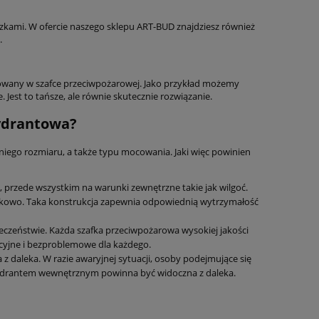
zkami. W ofercie naszego sklepu ART-BUD znajdziesz również
.
owany w szafce przeciwpożarowej. Jako przykład możemy
. Jest to tańsze, ale równie skutecznie rozwiązanie.
ydrantowa?
go rozmiaru, a także typu mocowania. Jaki więc powinien
 przede wszystkim na warunki zewnętrzne takie jak wilgoć.
szkowo. Taka konstrukcja zapewnia odpowiednią wytrzymałość
eczeństwie. Każda szafka przeciwpożarowa wysokiej jakości
icyjne i bezproblemowe dla każdego.
z daleka. W razie awaryjnej sytuacji, osoby podejmujące się
 z hydrantem wewnętrznym powinna być widoczna z daleka.