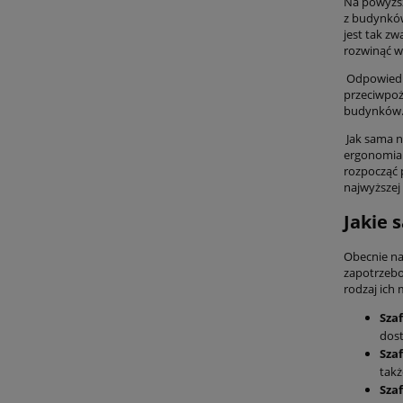
Na powyżs
z budynków
jest tak z
rozwinąć w
Odpowiedn
przeciwpoż
budynków. 
Jak sama n
ergonomia 
rozpocząć 
najwyższej
Jakie 
Obecnie na
zapotrzebo
rodzaj ich
Sza
dost
Sza
takż
Sza