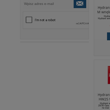
Hydran
M wnęk
Hydra
Hydrant we
Hydran
HW25 
HW2
Hydrant 
20/30 Opis
zawies
na wąż
(podtynkowy