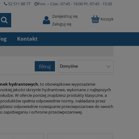
52 511 88 77
Pon. – Czw.:
07:45 - 16:00
Pt.
07:45 - 15:30
Zarejestruj się
Koszyk
Zaloguj się
log
Kontakt
filtruj
ynek hydrantowych
, to obowiązkowe wyposażenie
ysokiej jakości skrzynki hydrantowe, wykonane z najlepszych
słudze. W ofercie poniżej znajdziesz produkty klasyczne, a
s produktów spełnia odpowiednie normy, nakładane przez
najdziesz odpowiednie rozwiązanie przeciwpożarowe do swoich
y o zapobieganiu i ochronie przeciwpożarowej.