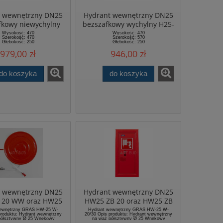
t wewnętrzny DN25
Hydrant wewnętrzny DN25
fkowy niewychylny
bezszafkowy wychylny H25-
B-NW-20/30 9113
B-W-20/30 ekonomiczny
Wysokość: 470
Wysokość: 470
Szerokość: 470
Szerokość: 570
ekonomiczny
Głębokość: 250
Głębokość: 250
 blacha stalowa czarna DC01
Materiał: blacha stalowa czarna DC01
979,00 zł
946,00 zł
ryta farbą proszkową
pokryta farbą proszkową
do koszyka
do koszyka
t wewnętrzny DN25
Hydrant wewnętrzny DN25
 20 WW oraz HW25
HW25 ZB 20 oraz HW25 ZB
 WW zawieszany
30 zawieszany lub
wewnętrzny GRAS HW-25 W-
Hydrant wewnętrzny GRAS HW-25 W-
produktu: Hydrant wewnętrzny
20/30 Opis produktu: Hydrant wewnętrzny
 wychylna, zamek
wnękowy wykonanie
półsztywny Ø 25 Wnękowy
na wąż półsztywny Ø 25 Wnękowy
) "W" Zgodność z normami: EN
(podtynkowy) "W" Zgodność z normami: EN