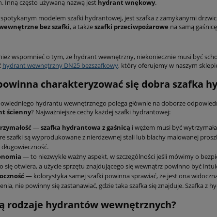
n. Inną często używaną nazwą jest
hydrant wnękowy
.
j spotykanym modelem szafki hydrantowej, jest szafka z zamykanymi drzwic
 wewnętrzne
bez szafki
, a także
szafki przeciwpożarowe
na samą gaśnicę
ież wspomnieć o tym, że hydrant wewnętrzny, niekoniecznie musi być sch
ć
hydrant wewnętrzny DN25 bezszafkowy
, który oferujemy w naszym sklepie
owinna charakteryzować się dobra szafka h
wiedniego hydrantu wewnętrznego polega głównie na doborze odpowiednie
nt ścienny
? Najważniejsze cechy każdej szafki hydrantowej:
rzymałość
—
szafka hydrantowa z gaśnicą
i wężem musi być wytrzymała,
e szafki są wyprodukowane z nierdzewnej stali lub blachy malowanej pro
 długowieczność.
onomia
— to niezwykle ważny aspekt, w szczególności jeśli mówimy o bezpi
o się otwiera, a użycie sprzętu znajdującego się wewnątrz powinno być intu
oczność
— kolorystyka samej szafki powinna sprawiać, że jest ona widoczna 
enia, nie powinny się zastanawiać, gdzie taka szafka się znajduje. Szafka
są rodzaje hydrantów wewnętrznych?