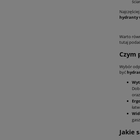
ścia
Najczęście
hydranty
Warto równ
tutaj poda
Czym p
Wybór odpo
być
hydra
Wyt
Dobr
oraz
Erg
łatw
Wid
gasz
Jakie 