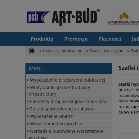
Produkty
Promocje
Płatności
Je
»
Instalacje budowlane
»
Szafki instalacyjne
»
Szaf
Szafki 
Menu
Wyposażenie przestrzeni publicznej
Szafki hy
Wiaty domki garaże budowle
praktyczni
infrastruktury
materiałów.
także
nowo
Elementy dróg parkingów chodników
rozporządz
Sprzęt sport rekreacja zabawa
celów. Pam
Wyposażenie wnętrz
Wokół domu i w ogrodzie
Narzędzia budowlane warsztatowe
ogrodowe