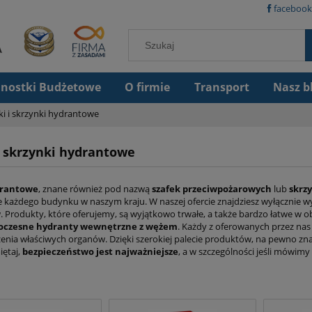
facebook
dnostki Budżetowe
O firmie
Transport
Nasz b
ki i skrzynki hydrantowe
i skrzynki hydrantowe
drantowe
, znane również pod nazwą
szafek przeciwpożarowych
lub
skrz
e każdego budynku w naszym kraju. W naszej ofercie znajdziesz wyłącznie w
 Produkty, które oferujemy, są wyjątkowo trwałe, a także bardzo łatwe w ob
czesne hydranty wewnętrzne z wężem
. Każdy z oferowanych przez na
enia właściwych organów. Dzięki szerokiej palecie produktów, na pewno z
iętaj,
bezpieczeństwo jest najważniejsze
, a w szczególności jeśli mówim