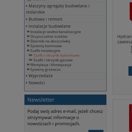
Maszyny agregaty budowlane i
stolarskie
Budowa i remont
Instalacje budowlane
Instalacje wodno-kanalizacyjne
Hydran
Oczyszczalnie ścieków
Zbiorniki na deszczówkę
zawies
Systemy kominowe
gaśnic
S
Szafki instalacyjne
G
Szafki i skrzynki hydrantowe
Szafki i skrzynki gazowe
Wentylacja i klimatyzacja
Systemy grzewcze
Wyprzedaże
Nowości
Newsletter
Podaj swój adres e-mail, jeżeli chcesz
otrzymywać informacje o
nowościach i promocjach.