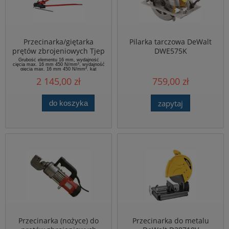
Przecinarka/giętarka
Pilarka tarczowa DeWalt
prętów zbrojeniowych Tjep
DWE575K
RC-16BN
Grubość elementu 16 mm, wydajność
cięcia max. 16 mm 450 N/mm², wydajność
gięcia max. 16 mm 450 N/mm², kąt
gięcia max. 180°
2 145,00 zł
759,00 zł
zapytaj
do koszyka
Przecinarka (nożyce) do
Przecinarka do metalu