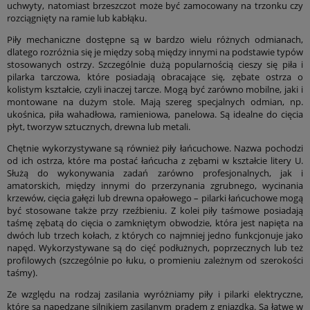
uchwyty, natomiast brzeszczot może być zamocowany na trzonku czy
rozciągnięty na ramie lub kabłąku.
Piły mechaniczne dostępne są w bardzo wielu różnych odmianach,
dlatego rozróżnia się je między sobą między innymi na podstawie typów
stosowanych ostrzy. Szczególnie dużą popularnością cieszy się piła i
pilarka tarczowa, które posiadają obracające się, zębate ostrza o
kolistym kształcie, czyli inaczej tarcze. Mogą być zarówno mobilne, jaki i
montowane na dużym stole. Mają szereg specjalnych odmian, np.
ukośnica, piła wahadłowa, ramieniowa, panelowa. Są idealne do cięcia
płyt, tworzyw sztucznych, drewna lub metali.
Chętnie wykorzystywane są również piły łańcuchowe. Nazwa pochodzi
od ich ostrza, które ma postać łańcucha z zębami w kształcie litery U.
Służą do wykonywania zadań zarówno profesjonalnych, jak i
amatorskich, między innymi do przerzynania zgrubnego, wycinania
krzewów, cięcia gałęzi lub drewna opałowego – pilarki łańcuchowe mogą
być stosowane także przy rzeźbieniu. Z kolei piły taśmowe posiadają
taśmę zębatą do cięcia o zamkniętym obwodzie, która jest napięta na
dwóch lub trzech kołach, z których co najmniej jedno funkcjonuje jako
napęd. Wykorzystywane są do cięć podłużnych, poprzecznych lub też
profilowych (szczególnie po łuku, o promieniu zależnym od szerokości
taśmy).
Ze względu na rodzaj zasilania wyróżniamy piły i pilarki elektryczne,
które są napędzane silnikiem zasilanym prądem z gniazdka. Są łatwe w