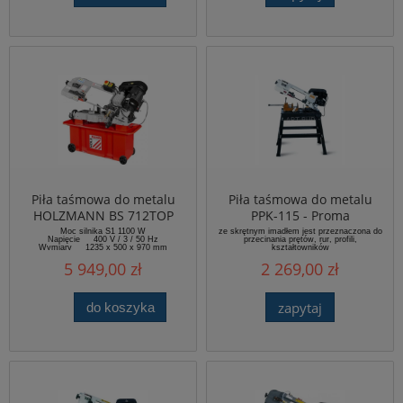
Piła taśmowa do metalu
Piła taśmowa do metalu
HOLZMANN BS 712TOP
PPK-115 - Proma
Moc silnika S1 1100 W
ze skrętnym imadłem jest przeznaczona do
Napięcie 400 V / 3 / 50 Hz
przecinania prętów, rur, profili,
Wymiary 1235 x 500 x 970 mm
kształtowników
Cięcie profili okrągłych fi 90° 180 mm
5 949,00 zł
2 269,00 zł
Cięcie profili okrągłych fi 45° 130 mm
Wymiar taśmy 2360 x 20 x 0,9 mm
Waga brutto 191 kg
zapytaj
do koszyka