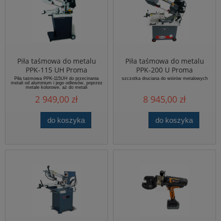
Piła taśmowa do metalu
Piła taśmowa do metalu
PPK-115 UH Proma
PPK-200 U Proma
Piła taśmowa PPK-115UH
do przecinania
szczotka druciana do wiórów metalowych
metali od aluminium i jego odlewów, poprzez
metale kolorowe, aż do metali
wysokogatunkowych.
2 949,00 zł
8 945,00 zł
do koszyka
do koszyka