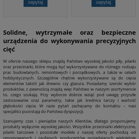
zapytaj
zapytaj
Solidne, wytrzymałe oraz bezpieczne
urządzenia do wykonywania precyzyjnych
cięć
W ofercie naszego sklepu znajdą Państwo wysokiej jakości piły, pilarki
oraz przecinarki, które mogą być wykorzystywane do różnego rodzaju
prac budowlanych, remontowych i porządkowych, a także w celach
hobbystycznych. Szczególnie chętnie wykorzystywane są do cięcia
elementów takich jak drewno czy glazura. Posiadamy szeroki wybór
produktów, z pewnością znajdą więc Państwo w naszym asortymencie
to, czego szukają. Przy wyborze dobrze wziąć pod uwagę przyszłe
zastosowanie oraz parametry, takie jak średnica tarczy i wartość
głębokości cięcia. W razie pytań zachęcamy do kontaktu – nasi
specjaliści pozostają do Państwa dyspozycji.
Szanujemy czas i pieniądze naszych Klientów, dlatego proponujemy
produkty wyłącznie wysokiej jakości. Wszystkie przecinarki elektryczne,
pilarki tarczowe i pozostałe modele z naszej oferty pochodzą od
renomowanych i zaufanych producentów posiadających wieloletnie