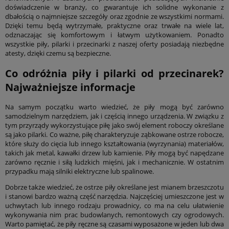
doświadczenie w branży, co gwarantuje ich solidne wykonanie z
dbałością o najmniejsze szczegóły oraz zgodnie ze wszystkimi normami.
Dzięki temu będą wytrzymałe, praktyczne oraz trwałe na wiele lat,
odznaczając się komfortowym i łatwym użytkowaniem. Ponadto
wszystkie piły, pilarki i przecinarki z naszej oferty posiadają niezbędne
atesty, dzięki czemu są bezpieczne.
Co odróżnia piły i pilarki od przecinarek?
Najważniejsze informacje
Na samym początku warto wiedzieć, że piły mogą być zarówno
samodzielnym narzędziem, jak i częścią innego urządzenia. W związku z
tym przyrządy wykorzystujące piłę jako swój element roboczy określane
są jako pilarki. Co ważne, piłę charakteryzuje ząbkowane ostrze robocze,
które służy do cięcia lub innego kształtowania (wyrzynania) materiałów,
takich jak metal, kawałki drzew lub kamienie. Piły mogą być napędzane
zarówno ręcznie i siłą ludzkich mięśni, jak i mechanicznie. W ostatnim
przypadku mają silniki elektryczne lub spalinowe.
Dobrze także wiedzieć, że ostrze piły określane jest mianem brzeszczotu
i stanowi bardzo ważną część narzędzia. Najczęściej umieszczone jest w
uchwytach lub innego rodzaju prowadnicy, co ma na celu ułatwienie
wykonywania nim prac budowlanych, remontowych czy ogrodowych.
Warto pamiętać, że piły ręczne są czasami wyposażone w jeden lub dwa