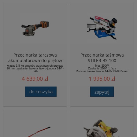
Przecinarka tarczowa
Przecinarka taśmowa
akumulatorowa do prętów
STILER BS 100
zbrojeniowych Tjep RC-20A
waga: 3,5 kg grubość przecinanych prętów:
Moc 550W
20 mm zasilanie: bateria litowo-jonowa 24V -
Zasilanie 230V, 1 faza
6Ah
Rozmiar taśmy tnącej 1470x13x0,65 mm
Regulacja opadania ramienia: grawitacyjna
4 639,00 zł
1 995,00 zł
zapytaj
do koszyka