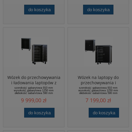
do koszyka
do koszyka
Wózek do przechowywania
Wózek na laptopy do
i ładowania laptopów z
przechowywania i
pojedynczymi skrytkami
ładowania szafka
szerokość gabarytowa 910 mm
szerokość gabarytowa 910 mm
wysokość gabarytowa 1250 mm
wysokość gabarytowa 1250 mm
głębokość gabarytowa 590 mm
głębokość gabarytowa 590 mm
imaksymalne obciążenie 150 kg
ilość miejsc na laptopy 20 szt
9 999,00 zł
7 199,00 zł
masa 99,9 kg
masa 98,4 kg
do koszyka
do koszyka