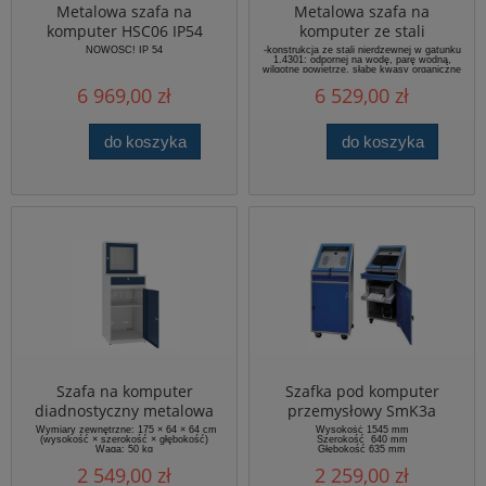
Metalowa szafa na
Metalowa szafa na
komputer HSC06 IP54
komputer ze stali
nierdzewnej HSC 01-N
NOWOŚĆ! IP 54
-konstrukcja ze stali nierdzewnej w gatunku
1.4301: odpornej na wodę, parę wodną,
monitor do 24"standard
wilgotne powietrze, słabe kwasy organiczne
i nieorganiczne do średnich temperatur
RODO
6 969,00 zł
6 529,00 zł
-zapewnia bezpieczne przechowywanie i
użytkowanie sprzętu komputerowego ( IP32
)
-możliwość umieszczenia monitora do 24”
-komory szafy zamykane zamkami
do koszyka
do koszyka
cylindrycznymi w systemie Master Key
Szafa na komputer
Szafka pod komputer
diadnostyczny metalowa
przemysłowy SmK3a
SMK-4A
Wymiary zewnętrzne: 175 × 64 × 64 cm
Wysokość 1545 mm
(wysokość × szerokość × głębokość)
Szerokość 640 mm
Waga: 50 kg
Głębokość 635 mm
Wymiary okienka: 41,4 × 45,5 cm
Waga 74 kg
2 549,00 zł
2 259,00 zł
(wysokość × szerokość)
Wysokość wnętrza dolnych drzwi: 88 cm