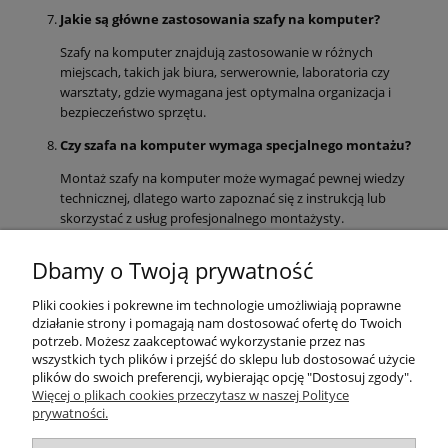
Jakie są główne zastosowania szafy na komputer?
Szafy na komputer znajdują zastosowanie w różnych
miejscach, takich jak biura, serwerownie, laboratoria czy
warsztaty, gdzie wymagana jest optymalna organizacja i
bezpieczeństwo sprzętu.
Czy szafa na komputer wymaga specjalnego montażu?
Montaż szafy na komputer może wymagać pewnej wiedzy
technicznej, dlatego warto zapoznać się z instrukcją lub
skorzystać z usług profesjonalnego montażysty.
Pomoc
Dbamy o Twoją prywatność
Pliki cookies i pokrewne im technologie umożliwiają poprawne
Produkty
działanie strony i pomagają nam dostosować ofertę do Twoich
potrzeb. Możesz zaakceptować wykorzystanie przez nas
Kategorie bloga
wszystkich tych plików i przejść do sklepu lub dostosować użycie
plików do swoich preferencji, wybierając opcję "Dostosuj zgody".
Więcej o plikach cookies przeczytasz w naszej Polityce
Kontakt
prywatności.