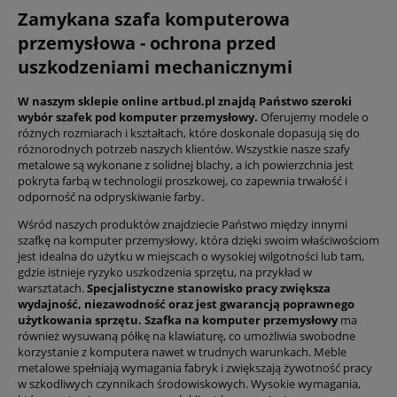
Zamykana szafa komputerowa
przemysłowa - ochrona przed
uszkodzeniami mechanicznymi
W naszym sklepie online artbud.pl znajdą Państwo szeroki
wybór szafek pod komputer przemysłowy.
Oferujemy modele o
różnych rozmiarach i kształtach, które doskonale dopasują się do
różnorodnych potrzeb naszych klientów. Wszystkie nasze szafy
metalowe są wykonane z solidnej blachy, a ich powierzchnia jest
pokryta farbą w technologii proszkowej, co zapewnia trwałość i
odporność na odpryskiwanie farby.
Wśród naszych produktów znajdziecie Państwo między innymi
szafkę na komputer przemysłowy, która dzięki swoim właściwościom
jest idealna do użytku w miejscach o wysokiej wilgotności lub tam,
gdzie istnieje ryzyko uszkodzenia sprzętu, na przykład w
warsztatach.
Specjalistyczne stanowisko pracy zwiększa
wydajność, niezawodność oraz jest gwarancją poprawnego
użytkowania sprzętu. Szafka na komputer przemysłowy
ma
również wysuwaną półkę na klawiaturę, co umożliwia swobodne
korzystanie z komputera nawet w trudnych warunkach. Meble
metalowe spełniają wymagania fabryk i zwiększają żywotność pracy
w szkodliwych czynnikach środowiskowych. Wysokie wymagania,