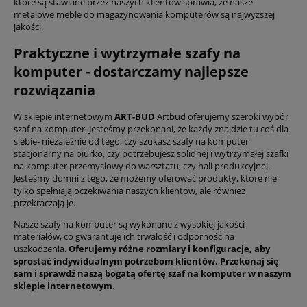
które są stawiane przez naszych klientów sprawia, że nasze
metalowe meble do magazynowania komputerów są najwyższej
jakości.
Praktyczne i wytrzymałe szafy na
komputer - dostarczamy najlepsze
rozwiązania
W sklepie internetowym
ART-BUD
Artbud oferujemy szeroki wybór
szaf na komputer. Jesteśmy przekonani, że każdy znajdzie tu coś dla
siebie- niezależnie od tego, czy szukasz szafy na komputer
stacjonarny na biurko, czy potrzebujesz solidnej i wytrzymałej szafki
na komputer przemysłowy do warsztatu, czy hali produkcyjnej.
Jesteśmy dumni z tego, że możemy oferować produkty, które nie
tylko spełniają oczekiwania naszych klientów, ale również
przekraczają je.
Nasze szafy na komputer są wykonane z wysokiej jakości
materiałów, co gwarantuje ich trwałość i odporność na
uszkodzenia.
Oferujemy różne rozmiary i konfiguracje, aby
sprostać indywidualnym potrzebom klientów. Przekonaj się
sam i sprawdź naszą bogatą ofertę szaf na komputer w naszym
sklepie internetowym.