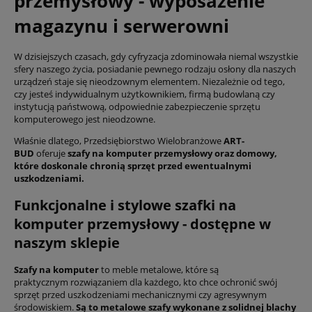
przemysłowy - wyposażenie
magazynu i serwerowni
W dzisiejszych czasach, gdy cyfryzacja zdominowała niemal wszystkie
sfery naszego życia, posiadanie pewnego rodzaju osłony dla naszych
urządzeń staje się nieodzownym elementem. Niezależnie od tego,
czy jesteś indywidualnym użytkownikiem, firmą budowlaną czy
instytucją państwową, odpowiednie zabezpieczenie sprzętu
komputerowego jest nieodzowne.
Właśnie dlatego, Przedsiębiorstwo Wielobranżowe
ART-
BUD
oferuje
szafy na komputer przemysłowy oraz domowy,
które doskonale chronią sprzęt przed ewentualnymi
uszkodzeniami.
Funkcjonalne i stylowe szafki na
komputer przemysłowy - dostępne w
naszym sklepie
Szafy na komputer
to meble metalowe, które są
praktycznym rozwiązaniem dla każdego, kto chce ochronić swój
sprzęt przed uszkodzeniami mechanicznymi czy agresywnym
środowiskiem.
Są to metalowe szafy wykonane z solidnej blachy