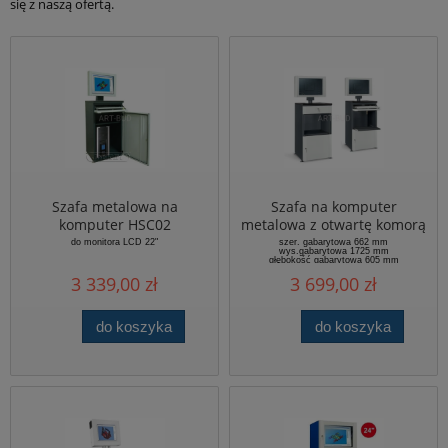
się z naszą ofertą.
Szafa metalowa na
Szafa na komputer
komputer HSC02
metalowa z otwartę komorą
i wysuwaną półką HSC02a
do monitora LCD 22"
szer. gabarytowa 662 mm
wys.gabarytowa 1725 mm
głębokość gabarytowa 605 mm
masa 51 kg
3 339,00 zł
3 699,00 zł
do koszyka
do koszyka