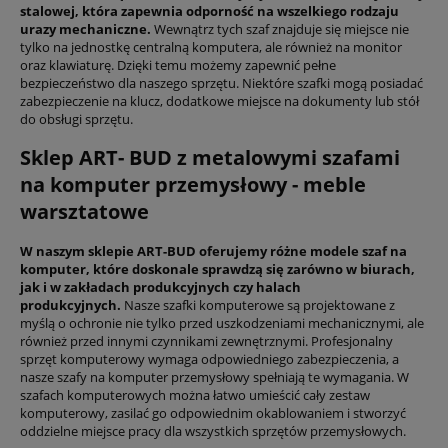
stalowej, która zapewnia odporność na wszelkiego rodzaju
urazy mechaniczne.
Wewnątrz tych szaf znajduje się miejsce nie
tylko na jednostkę centralną komputera, ale również na monitor
oraz klawiaturę. Dzięki temu możemy zapewnić pełne
bezpieczeństwo dla naszego sprzętu. Niektóre szafki mogą posiadać
zabezpieczenie na klucz, dodatkowe miejsce na dokumenty lub stół
do obsługi sprzętu.
Sklep ART- BUD z metalowymi szafami
na komputer przemysłowy - meble
warsztatowe
W naszym sklepie ART-BUD oferujemy różne modele szaf na
komputer, które doskonale sprawdzą się zarówno w biurach,
jak i w zakładach produkcyjnych czy halach
produkcyjnych.
Nasze szafki komputerowe są projektowane z
myślą o ochronie nie tylko przed uszkodzeniami mechanicznymi, ale
również przed innymi czynnikami zewnętrznymi. Profesjonalny
sprzęt komputerowy wymaga odpowiedniego zabezpieczenia, a
nasze szafy na komputer przemysłowy spełniają te wymagania. W
szafach komputerowych można łatwo umieścić cały zestaw
komputerowy, zasilać go odpowiednim okablowaniem i stworzyć
oddzielne miejsce pracy dla wszystkich sprzętów przemysłowych.