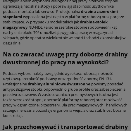
uwzględnieniem ergonomii wielogodzinnej pracy. Szerokie stopnie
ograniczają nacisk na stopy i poprawiają stabilność użytkownika
podczas montażu lub serwisu. Profesjonalna
drabina z szerokimi
stopniami
wyposażona jest często w platformę roboczą oraz poręcze
stabilizujące. W przypadku modeli takich jak
drabina-stolek
magazynowy
ND-NDL Faraone szerokie stopnie i odpowiedni kąt
nachylenia około 70° umożliwiają wygodną pracę w magazynach i
sklepach, gdzie operator wielokrotnie wchodzi i schodzi z konstrukcji w
ciągu dnia.
Na co zwracać uwagę przy doborze drabiny
dwustronnej do pracy na wysokości?
Podczas wyboru należy uwzględnić wysokość roboczą, nośność
użytkową, szerokość podstawy oraz zgodność z normą EN 131.
Profesjonalne
drabiny aluminiowe dwustronne
powinny posiadać
antypoślizgowe stopki, odpowiednio grube profile oraz zabezpieczenia
przeciwrozsuwowe. W zastosowaniach przemysłowych istotna jest
także szerokość stopni, obecność platformy roboczej oraz możliwość
pracy w ograniczonej przestrzeni. Dla prac magazynowych i handlowych
szczególnie ważna pozostaje ergonomia wejścia oraz stabilność boczna
konstrukcji.
Jak przechowywać i transportować drabiny