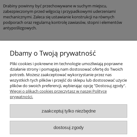
Drabiny powinny być przechowywane w suchym miejscu,
zabezpieczonym przed wilgocią i przypadkowymi uderzeniami
mechanicznymi. Zaleca się ustawianie konstrukcji na równych
podporach oraz regularną kontrolę zawiasów, stopni i elementów
antypoślizgowych.
Pomoc
Dbamy o Twoją prywatność
Pliki cookies i pokrewne im technologie umożliwiają poprawne
Produkty
działanie strony i pomagają nam dostosować ofertę do Twoich
potrzeb. Możesz zaakceptować wykorzystanie przez nas
Kategorie bloga
wszystkich tych plików i przejść do sklepu lub dostosować użycie
plików do swoich preferencji, wybierając opcję "Dostosuj zgody".
Więcej o plikach cookies przeczytasz w naszej Polityce
Kontakt
prywatności.
Sklep
zaakceptuj tylko niezbędne
dostosuj zgody
© artbud.pl - Wszelkie prawa zastrzeżone
Sklep internetowy Shoper.pl