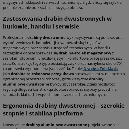
magazynach, sklepach i serwisach technicznych, gdzie liczy się szybkie
przemieszczanie oraz stabilna pozycja robocza.
Zastosowania drabin dwustronnych w
budowie, handlu i serwisie
Profesjonalne
drabiny dwustronne
wykorzystywane są podczas prac
wykończeniowych, kompletacji towarów, obsługi regałów
magazynowych oraz serwisu urządzeń technicznych. W handlu
szczególnie dobrze sprawdza się
drabina-stolek magazynowy
z
szerokimi stopniami umożliwiającymi komfortową pracę przez dłuższy
czas. Konstrukcje tego typu posiadają zwykle kąt nachylenia około 70°,
co poprawia ergonomię wejścia i zejścia. Z kolei
Drabina TeleMatic
jako
drabina teleskopowa przegubowa
stosowana jest w miejscach o
ograniczonej przestrzeni roboczej, gdzie klasyczne
drabiny
aluminiowe dwustronne
byłyby zbyt szerokie. Dzięki możliwości
regulacji długości konstrukcja dobrze sprawdza się przy pracach na
schodach, klatkach i wąskich pomieszczeniach technicznych.
Ergonomia drabiny dwustronnej – szerokie
stopnie i stabilna platforma
Nowoczesne
drabiny aluminiowe dwustronne
projektowane są z