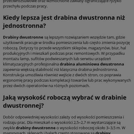
przeciwrozsuwowe oraz wzmocnione zawiasy ograniczające ryzyko
przechyłu podczas pracy.
Kiedy lepsza jest drabina dwustronna niż
jednostronna?
Drabiny dwustronne
są lepszym rozwiązaniem wszędzie tam, gdzie
użytkownik pracuje w środku pomieszczenia lub często zmienia pozycję
roboczą. Dotyczy to przede wszystkim sklepów, magazynów, biur, hal
produkcyjnych i mieszkań podczas prac remontowych. W przypadku
montażu lamp, sufitów podwieszanych lub serwisu urządzeń
klimatyzacyjnych profesjonalna
drabina aluminiowa dwustronna
zapewnia większą stabilność niż klasyczna drabina jednostronna.
Konstrukcja umożliwia również wejście z dwóch stron, co poprawia
ergonomię pracy podczas kompletacji towarów lub prac wykonywanych
przez dwóch operatorów na różnych poziomach.
Jaką wysokość roboczą wybrać w drabinie
dwustronnej?
Dobór odpowiedniej wysokości zależy od wysokości pomieszczenia i
rodzaju prac. Dla mieszkań o wysokości 2,5–2,7 m wystarczające są
zwykle
drabiny dwustronne
o wysokości roboczej około 3–3,5 m. W
magazynach, sklepach i halach często stosowane są
drabiny