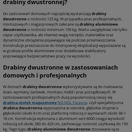
drabiny dwustronnej?
Do zastosowań domowych najczęściej wystarczają
drabiny
dwustronne
o nośności 125 kg. W przypadku prac profesjonalnych,
montażowych i magazynowych zalecane są
drabiny aluminiowe
dwustronne
o nośności minimum 150 kg. Warto uwzględniać nie tylko
ciężar użytkownika, ale również wagę narzędzi, materiałów oraz
dynamiczne obciążenia pojawiające się podczas przemieszczania.
Konstrukcje przeznaczone do intensywnej eksploatacji wyposażane są
w grubsze profile aluminiowe oraz dodatkowe stabilizatory
poprawiające bezpieczeństwo pracy na wysokości.
Drabiny dwustronne w zastosowaniach
domowych i profesjonalnych
W domach
drabiny dwustronne
wykorzystywane są do malowania
ścian, wymiany żarówek, montażu mebli i prac porządkowych. W
zastosowaniach profesjonalnych dużą popularnością cieszy się
drabina-stolek magazynowy
ND-NDL Faraone,
czyli specjalistyczna
drabina dwustronna
wyposażona w szerokie, głębokie stopnie o
głębokości około 8 cm oraz platformę roboczą o wymiarach około 38 ×
18 cm. Konstrukcja wykonana z aluminium serii 6000 osiąga wysokość
roboczą od około 280 do 420 cm, zachowując nośność użytkową do 150
kg. Tego typu
drabiny aluminiowe dwustronne
stosowane są w