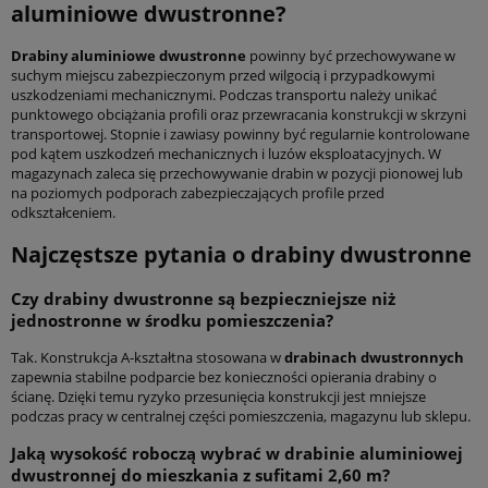
aluminiowe dwustronne?
Drabiny aluminiowe dwustronne
powinny być przechowywane w
suchym miejscu zabezpieczonym przed wilgocią i przypadkowymi
uszkodzeniami mechanicznymi. Podczas transportu należy unikać
punktowego obciążania profili oraz przewracania konstrukcji w skrzyni
transportowej. Stopnie i zawiasy powinny być regularnie kontrolowane
pod kątem uszkodzeń mechanicznych i luzów eksploatacyjnych. W
magazynach zaleca się przechowywanie drabin w pozycji pionowej lub
na poziomych podporach zabezpieczających profile przed
odkształceniem.
Najczęstsze pytania o drabiny dwustronne
Czy
drabiny dwustronne
są bezpieczniejsze niż
jednostronne w środku pomieszczenia?
Tak. Konstrukcja A-kształtna stosowana w
drabinach dwustronnych
zapewnia stabilne podparcie bez konieczności opierania drabiny o
ścianę. Dzięki temu ryzyko przesunięcia konstrukcji jest mniejsze
podczas pracy w centralnej części pomieszczenia, magazynu lub sklepu.
Jaką wysokość roboczą wybrać w
drabinie aluminiowej
dwustronnej
do mieszkania z sufitami 2,60 m?