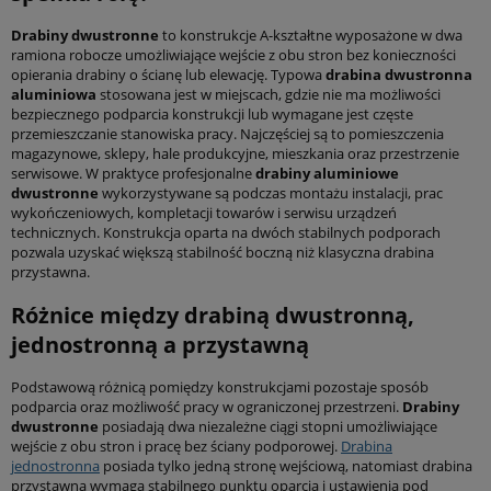
Drabiny dwustronne
to konstrukcje A-kształtne wyposażone w dwa
ramiona robocze umożliwiające wejście z obu stron bez konieczności
opierania drabiny o ścianę lub elewację. Typowa
drabina dwustronna
aluminiowa
stosowana jest w miejscach, gdzie nie ma możliwości
bezpiecznego podparcia konstrukcji lub wymagane jest częste
przemieszczanie stanowiska pracy. Najczęściej są to pomieszczenia
magazynowe, sklepy, hale produkcyjne, mieszkania oraz przestrzenie
serwisowe. W praktyce profesjonalne
drabiny aluminiowe
dwustronne
wykorzystywane są podczas montażu instalacji, prac
wykończeniowych, kompletacji towarów i serwisu urządzeń
technicznych. Konstrukcja oparta na dwóch stabilnych podporach
pozwala uzyskać większą stabilność boczną niż klasyczna drabina
przystawna.
Różnice między drabiną dwustronną,
jednostronną a przystawną
Podstawową różnicą pomiędzy konstrukcjami pozostaje sposób
podparcia oraz możliwość pracy w ograniczonej przestrzeni.
Drabiny
dwustronne
posiadają dwa niezależne ciągi stopni umożliwiające
wejście z obu stron i pracę bez ściany podporowej.
Drabina
jednostronna
posiada tylko jedną stronę wejściową, natomiast drabina
przystawna wymaga stabilnego punktu oparcia i ustawienia pod