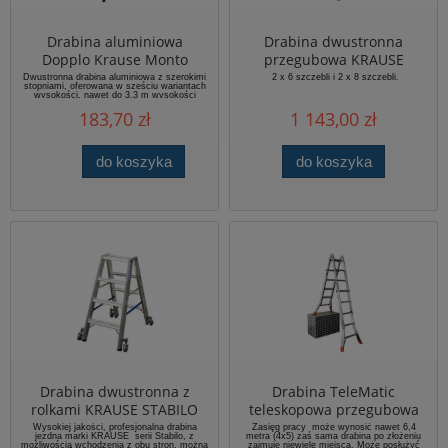
Drabina aluminiowa
Drabina dwustronna
Dopplo Krause Monto
przegubowa KRAUSE
Stabilo Professional
Dwustronna drabina aluminiowa z szerokimi
2 x 6 szczebli i 2 x 8 szczebli.
stopniami, oferowana w sześciu wariantach
wysokości, nawet do 3,3 m wysokości
roboczej. Wygodna, poręczna, niezwykle
183,70 zł
1 143,00 zł
stabilna i funkcjonalna.
do koszyka
do koszyka
Drabina dwustronna z
Drabina TeleMatic
rolkami KRAUSE STABILO
teleskopowa przegubowa
Professional
KRAUSE
Wysokiej jakości, profesjonalna drabina
Zasięg pracy może wynosić nawet 6,4
jezdna marki KRAUSE serii Stabilo, z
metra (4x5) zaś sama drabina po złożeniu
możliwością wchodzenia z obu stron, można
zajmuje niewiele miejsca. Może posłużyć