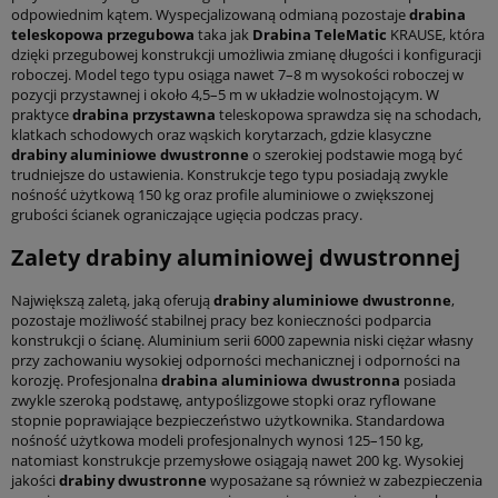
odpowiednim kątem. Wyspecjalizowaną odmianą pozostaje
drabina
teleskopowa przegubowa
taka jak
Drabina TeleMatic
KRAUSE, która
dzięki przegubowej konstrukcji umożliwia zmianę długości i konfiguracji
roboczej. Model tego typu osiąga nawet 7–8 m wysokości roboczej w
pozycji przystawnej i około 4,5–5 m w układzie wolnostojącym. W
praktyce
drabina przystawna
teleskopowa sprawdza się na schodach,
klatkach schodowych oraz wąskich korytarzach, gdzie klasyczne
drabiny aluminiowe dwustronne
o szerokiej podstawie mogą być
trudniejsze do ustawienia. Konstrukcje tego typu posiadają zwykle
nośność użytkową 150 kg oraz profile aluminiowe o zwiększonej
grubości ścianek ograniczające ugięcia podczas pracy.
Zalety drabiny aluminiowej dwustronnej
Największą zaletą, jaką oferują
drabiny aluminiowe dwustronne
,
pozostaje możliwość stabilnej pracy bez konieczności podparcia
konstrukcji o ścianę. Aluminium serii 6000 zapewnia niski ciężar własny
przy zachowaniu wysokiej odporności mechanicznej i odporności na
korozję. Profesjonalna
drabina aluminiowa dwustronna
posiada
zwykle szeroką podstawę, antypoślizgowe stopki oraz ryflowane
stopnie poprawiające bezpieczeństwo użytkownika. Standardowa
nośność użytkowa modeli profesjonalnych wynosi 125–150 kg,
natomiast konstrukcje przemysłowe osiągają nawet 200 kg. Wysokiej
jakości
drabiny dwustronne
wyposażane są również w zabezpieczenia