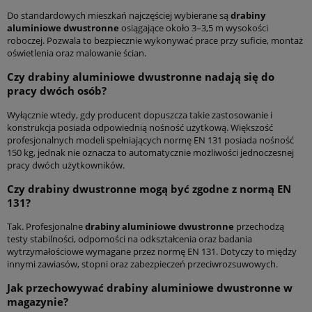
Do standardowych mieszkań najczęściej wybierane są
drabiny
aluminiowe dwustronne
osiągające około 3–3,5 m wysokości
roboczej. Pozwala to bezpiecznie wykonywać prace przy suficie, montaż
oświetlenia oraz malowanie ścian.
Czy
drabiny aluminiowe dwustronne
nadają się do
pracy dwóch osób?
Wyłącznie wtedy, gdy producent dopuszcza takie zastosowanie i
konstrukcja posiada odpowiednią nośność użytkową. Większość
profesjonalnych modeli spełniających normę EN 131 posiada nośność
150 kg, jednak nie oznacza to automatycznie możliwości jednoczesnej
pracy dwóch użytkowników.
Czy
drabiny dwustronne
mogą być zgodne z normą EN
131?
Tak. Profesjonalne
drabiny aluminiowe dwustronne
przechodzą
testy stabilności, odporności na odkształcenia oraz badania
wytrzymałościowe wymagane przez normę EN 131. Dotyczy to między
innymi zawiasów, stopni oraz zabezpieczeń przeciwrozsuwowych.
Jak przechowywać
drabiny aluminiowe dwustronne
w
magazynie?