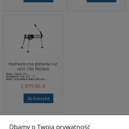
Hydrauliczna giętarka rur
HOT-150 PROMA
Maks. nacisk 10 t
Wydajność rury 1/2“ - 2“
Maks. wysunięcie tłoku 150 mm
2 879,00 zł
do koszyka
Pomoc
Dbamy o Twoją prywatność