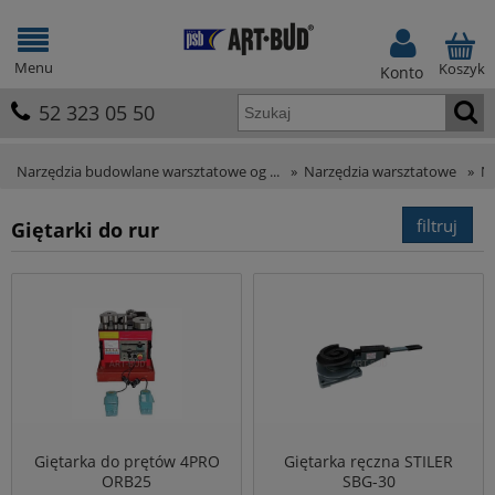
Menu
Koszyk
Konto
52 323 05 50
Narzędzia budowlane warsztatowe og ...
»
Narzędzia warsztatowe
»
Na
filtruj
Giętarki do rur
Giętarka do prętów 4PRO
Giętarka ręczna STILER
ORB25
SBG-30