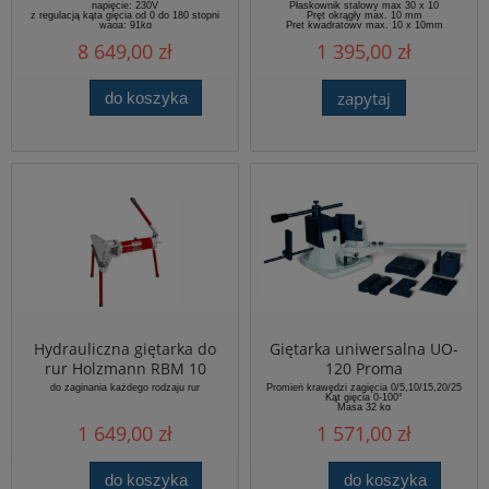
napięcie: 230V
Płaskownik stalowy max 30 x 10
z regulacją kąta gięcia od 0 do 180 stopni
Pręt okrągły max. 10 mm
waga: 91kg
Pręt kwadratowy max. 10 x 10mm
Waga urządzenia 27 kg
8 649,00 zł
1 395,00 zł
Wymiary opakowania 550 x 300 x 220 mm
zapytaj
do koszyka
Hydrauliczna giętarka do
Giętarka uniwersalna UO-
rur Holzmann RBM 10
120 Proma
do zaginania każdego rodzaju rur
Promień krawędzi zagięcia 0/5,10/15,20/25
Kąt gięcia 0-100°
Masa 32 kg
1 649,00 zł
1 571,00 zł
do koszyka
do koszyka