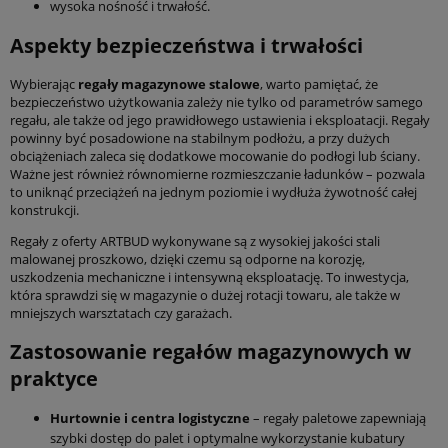
wysoka nośność i trwałość.
Aspekty bezpieczeństwa i trwałości
Wybierając
regały magazynowe stalowe
, warto pamiętać, że
bezpieczeństwo użytkowania zależy nie tylko od parametrów samego
regału, ale także od jego prawidłowego ustawienia i eksploatacji. Regały
powinny być posadowione na stabilnym podłożu, a przy dużych
obciążeniach zaleca się dodatkowe mocowanie do podłogi lub ściany.
Ważne jest również równomierne rozmieszczanie ładunków – pozwala
to uniknąć przeciążeń na jednym poziomie i wydłuża żywotność całej
konstrukcji.
Regały z oferty ARTBUD wykonywane są z wysokiej jakości stali
malowanej proszkowo, dzięki czemu są odporne na korozję,
uszkodzenia mechaniczne i intensywną eksploatację. To inwestycja,
która sprawdzi się w magazynie o dużej rotacji towaru, ale także w
mniejszych warsztatach czy garażach.
Zastosowanie regałów magazynowych w
praktyce
Hurtownie i centra logistyczne
– regały paletowe zapewniają
szybki dostęp do palet i optymalne wykorzystanie kubatury