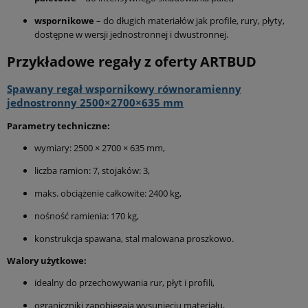
wspornikowe
– do długich materiałów jak profile, rury, płyty,
dostępne w wersji jednostronnej i dwustronnej.
Przykładowe regały z oferty ARTBUD
Spawany regał wspornikowy równoramienny
jednostronny 2500×2700×635 mm
Parametry techniczne:
wymiary: 2500 × 2700 × 635 mm,
liczba ramion: 7, stojaków: 3,
maks. obciążenie całkowite: 2400 kg,
nośność ramienia: 170 kg,
konstrukcja spawana, stal malowana proszkowo.
Walory użytkowe:
idealny do przechowywania rur, płyt i profili,
ograniczniki zapobiegają wysunięciu materiału,