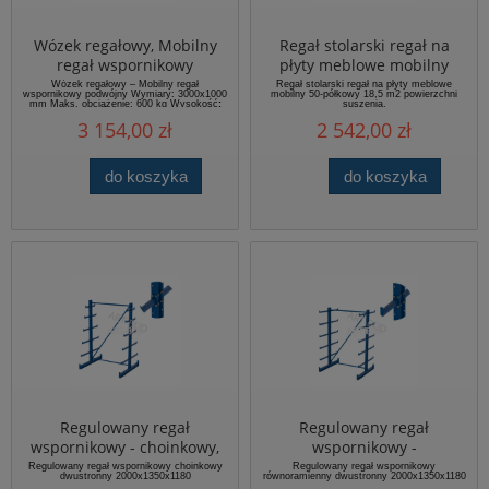
Wózek regałowy, Mobilny
Regał stolarski regał na
regał wspornikowy
płyty meblowe mobilny
3000x1000 podwójny
Wózek regałowy – Mobilny regał
Regał stolarski regał na płyty meblowe
wspornikowy podwójny Wymiary: 3000x1000
mobilny 50-półkowy 18,5 m2 powierzchni
mm Maks. obciążenie: 600 kg Wysokość
:
suszenia.
2000 mm
3 154,00 zł
2 542,00 zł
do koszyka
do koszyka
Regulowany regał
Regulowany regał
wspornikowy - choinkowy,
wspornikowy -
dwustronny,
równoramienny ,
Regulowany regał wspornikowy choinkowy
Regulowany regał wspornikowy
dwustronny 2000x1350x1180
równoramienny dwustronny 2000x1350x1180
2000x1350x1180mm
dwustronny,