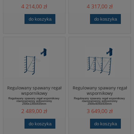
2000x1350x1180mm
4 214,00 zł
4 317,00 zł
do koszyka
do koszyka
Regulowany spawany regał
Regulowany spawany regał
wspornikowy
wspornikowy
równoramienny
równoramienny
Regulowany spawany regał wspornikowy
Regulowany spawany regał wspornikowy
równoramienny jednostronny
równoramienny jednostronny
jednostronny
jednostronny
2500x1350x635mm
2500x4050x635mm
2500x1350x635mm
2500x4050x635mm
2 489,00 zł
3 649,00 zł
do koszyka
do koszyka