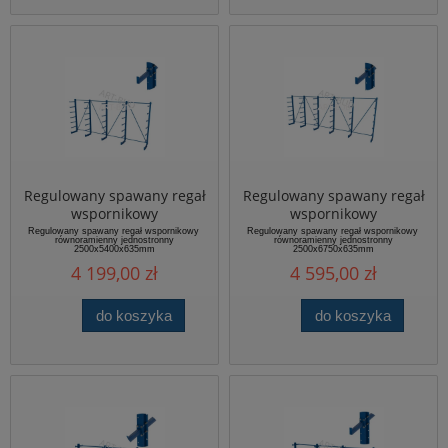
Regulowany spawany regał
Regulowany spawany regał
wspornikowy
wspornikowy
równoramienny
równoramienny
Regulowany spawany regał wspornikowy
Regulowany spawany regał wspornikowy
równoramienny jednostronny
równoramienny jednostronny
jednostronny
jednostronny
2500x5400x635mm
2500x6750x635mm
2500x5400x635mm
2500x6750x635mm
4 199,00 zł
4 595,00 zł
do koszyka
do koszyka