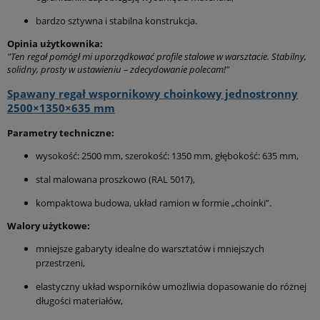
bardzo sztywna i stabilna konstrukcja.
Opinia użytkownika:
"Ten regał pomógł mi uporządkować profile stalowe w warsztacie. Stabilny,
solidny, prosty w ustawieniu – zdecydowanie polecam!"
Spawany regał wspornikowy choinkowy jednostronny
2500×1350×635 mm
Parametry techniczne:
wysokość: 2500 mm, szerokość: 1350 mm, głębokość: 635 mm,
stal malowana proszkowo (RAL 5017),
kompaktowa budowa, układ ramion w formie „choinki”.
Walory użytkowe:
mniejsze gabaryty idealne do warsztatów i mniejszych
przestrzeni,
elastyczny układ wsporników umożliwia dopasowanie do różnej
długości materiałów,