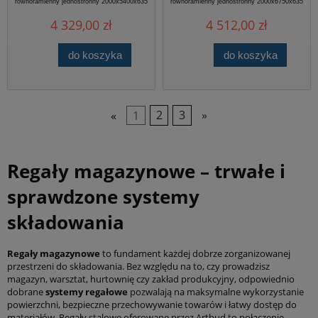
równoramienny jednostronny 2000x5400x635
równoramienny jednostronny 2000x6750x635
jednostronny,
jednostronny,
2000x5400x635mm
2000x6750x635mm
4 329,00 zł
4 512,00 zł
do koszyka
do koszyka
«
1
2
3
»
Regały magazynowe – trwałe i
sprawdzone systemy
składowania
Regały magazynowe
to fundament każdej dobrze zorganizowanej
przestrzeni do składowania. Bez względu na to, czy prowadzisz
magazyn, warsztat, hurtownię czy zakład produkcyjny, odpowiednio
dobrane
systemy regałowe
pozwalają na maksymalne wykorzystanie
powierzchni, bezpieczne przechowywanie towarów i łatwy dostęp do
materiałów. Regały stalowe oferowane przez Artbud to połączenie