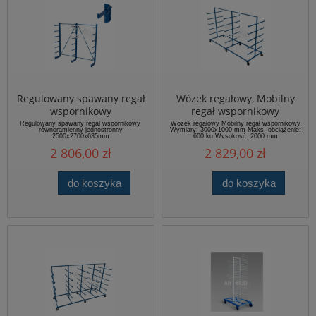
Regulowany spawany regał
Wózek regałowy, Mobilny
wspornikowy
regał wspornikowy
równoramienny
3000x1000
Regulowany spawany regał wspornikowy
Wózek regałowy Mobilny regał wspornikowy
równoramienny jednostronny
Wymiary: 3000x1000 mm Maks. obciążenie
:
jednostronny
2500x2700x635mm
600 kg Wysokość: 2000 mm
2500x2700x635mm
2 806,00 zł
2 829,00 zł
do koszyka
do koszyka