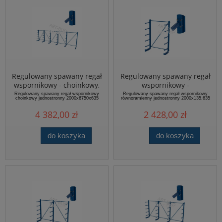
Regulowany spawany regał
Regulowany spawany regał
wspornikowy - choinkowy,
wspornikowy -
jednostronny,
równoramienny
Regulowany spawany regał wspornikowy
Regulowany spawany regał wspornikowy
choinkowy jednostronny 2000x6750x635
równoramienny jednostronny 2000x135,635
2000x6750x635mm
jednostronny,
2000x1350x635mm
4 382,00 zł
2 428,00 zł
do koszyka
do koszyka