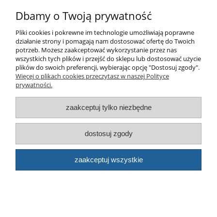
Sklep
Dbamy o Twoją prywatność
Pliki cookies i pokrewne im technologie umożliwiają poprawne
© artbud.pl - Wszelkie prawa zastrzeżone
działanie strony i pomagają nam dostosować ofertę do Twoich
Sklep internetowy Shoper.pl
potrzeb. Możesz zaakceptować wykorzystanie przez nas
wszystkich tych plików i przejść do sklepu lub dostosować użycie
plików do swoich preferencji, wybierając opcję "Dostosuj zgody".
Więcej o plikach cookies przeczytasz w naszej Polityce
prywatności.
zaakceptuj tylko niezbędne
pokaż pełną wersję strony
dostosuj zgody
zaakceptuj wszystkie