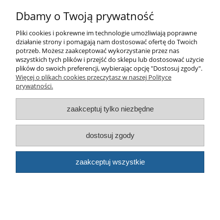
Sklep
Dbamy o Twoją prywatność
Pliki cookies i pokrewne im technologie umożliwiają poprawne
© artbud.pl - Wszelkie prawa zastrzeżone
działanie strony i pomagają nam dostosować ofertę do Twoich
Sklep internetowy Shoper.pl
potrzeb. Możesz zaakceptować wykorzystanie przez nas
wszystkich tych plików i przejść do sklepu lub dostosować użycie
plików do swoich preferencji, wybierając opcję "Dostosuj zgody".
Więcej o plikach cookies przeczytasz w naszej Polityce
prywatności.
zaakceptuj tylko niezbędne
pokaż pełną wersję strony
dostosuj zgody
zaakceptuj wszystkie