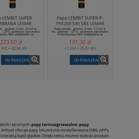
a LEMBIT SUPER
Papa LEMBIT SUPER P-
BRANA LEMAR
PYE250 S40 SBS LEMAR
dowa na włókninie
podkładowa na włókninie
it, grubość 3 mm, 10 m2 w
Papa Lembit, grubość 4 mm, 7,5 m2 w
ść - 22º C asfaltowa zgrzewalna
rol., giętkość -22º C asfaltowa zgrzewalna
poliestrowe
poliestrowej
owana SBS podkładowa na
modyfikowana SBS podkładowa na
łókninie poliestrowe
włókninie poliestrowej, modyfikowana SBS
223,60 zł
191,30 zł
1 m2 = 22,36 zł )
( 1 m2 = 25,51 zł )
do koszyka
do koszyka
skich i stromych:
papy termozgrzewalne
,
papy
p Artbud oferuje papy bitumiczne modyfikowane (SBS, APP),
mineralną bądź gładkie. Dzięki temu możesz dobrać produkt