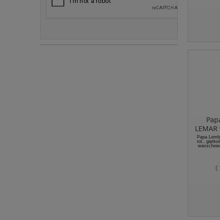
Wydłużenie 
Odpor
te
Giętkość
Wo
Długość rol
Rea
Norma
Pap
LEMAR w
Papa Lemb
rol., gięt
wierzchnie
(