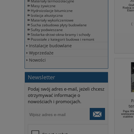
Materiały termoizolacyjne
Masy żywiczne
Grub
Rodzaj o
Hydroizolacje bitumiczne
Elas
Izolacja akustyczna
Materiały wykończeniowe
(
Sucha zabudowa płyty budowlane
Sufity podwieszane
Stolarka-drzwi-okna-bramy i schody
Pozostałe z kategorii budowa i remont
Instalacje budowlane
Wyprzedaże
Nowości
Newsletter
Podaj swój adres e-mail, jeżeli chcesz
otrzymywać informacje o
P
nowościach i promocjach.
te
oksydo
Papa Wie
wielowars
krycia 
stabilni
szklan
Rodz
Rodzaj 
Rodzaj osn
(
Max siła ro