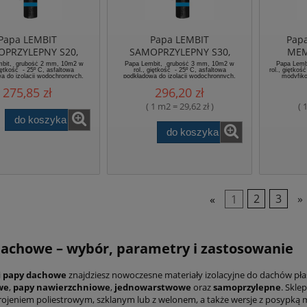
Papa LEMBIT
Papa LEMBIT
Pap
PRZYLEPNY S20,
SAMOPRZYLEPNY S30,
MEM
dowa modyfikowana
podkładowa modyfikowana
podkła
bit, grubość 2 mm, 10m2 w
Papa Lembit, grubość 3 mm, 10m2 w
Papa Lemb
giętkość - 25º C, asfaltowa
rol., giętkość - 25º C, asfaltowa
rol., giętko
moprzylepna LEMAR
SBS samoprzylepna LEMAR
a do izolacji wodochronnych,
podkładowa do izolacji wodochronnych,
modyfik
kowana SBS samoprzylepna
modyfikowana SBS samoprzylepna.
w
275,85 zł
296,20 zł
( 1 m2 = 29,62 zł )
( 
do koszyka
do koszyka
«
1
2
3
»
achowe – wybór, parametry i zastosowanie
i
papy dachowe
znajdziesz nowoczesne materiały izolacyjne do dachów pła
we
,
papy nawierzchniowe
,
jednowarstwowe
oraz
samoprzylepne
. Skle
rojeniem poliestrowym, szklanym lub z welonem, a także wersje z posypką 