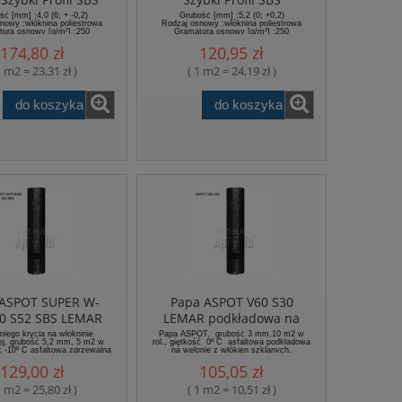
ć [mm] :4,0 (6; + -0,2)
Grubość [mm] :5,2 (0; +0,2)
nowy :włóknina poliestrowa
Rodzaj osnowy :włóknina poliestrowa
ura osnowy [g/m²] :250
Gramatura osnowy [g/m²] :250
174,80 zł
120,95 zł
1 m2 = 23,31 zł )
( 1 m2 = 24,19 zł )
do koszyka
do koszyka
 ASPOT SUPER W-
Papa ASPOT V60 S30
0 S52 SBS LEMAR
LEMAR podkładowa na
welonie z włókien
niego krycia na włókninie
Papa ASPOT, grubość 3 mm,10 m2 w
wej, grubość 5,2 mm, 5 m2 w
rol., giętkość 0º C asfaltowa podkładowa
szklanych.
ść -10º C asfaltowa zgrzewalna
na welonie z włókien szklanych.
niego krycia na włókninie
129,00 zł
105,05 zł
poliestrowej.
1 m2 = 25,80 zł )
( 1 m2 = 10,51 zł )