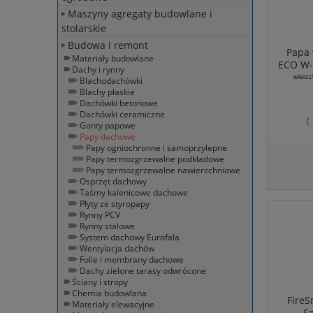
Maszyny agregaty budowlane i
stolarskie
Budowa i remont
Papa 
Materiały budowlane
ECO W-
Dachy i rynny
wierzc
Blachodachówki
Blachy płaskie
Dachówki betonowe
Dachówki ceramiczne
(
Gonty papowe
Papy dachowe
Papy ogniochronne i samoprzylepne
Papy termozgrzewalne podkładowe
Papy termozgrzewalne nawierzchniowe
Osprzęt dachowy
Taśmy kalenicowe dachowe
Płyty ze styropapy
Rynny PCV
Rynny stalowe
System dachowy Eurofala
Wentylacja dachów
Folie i membrany dachowe
Dachy zielone tarasy odwrócone
Ściany i stropy
Chemia budowlana
FireS
Materiały elewacyjne
Sz