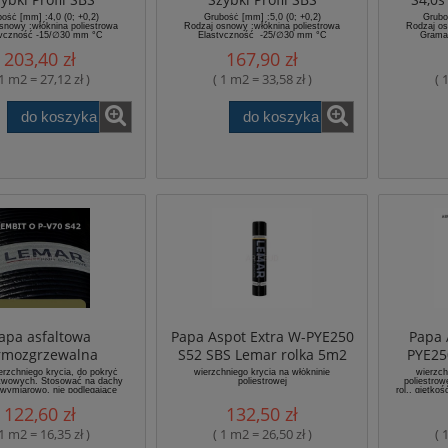
ość [mm] :4,0 (0; +0,2)
Grubość [mm] :5,0 (0; +0,2)
Gruboś
snowy :włóknina poliestrowa
Rodzaj osnowy :włóknina poliestrowa
Rodzaj os
tyczność -15/∅30 mm °C
Elastyczność -25/∅30 mm °C
Gramat
203,40 zł
167,90 zł
 1 m2 = 27,12 zł )
( 1 m2 = 33,58 zł )
( 
do koszyka
do koszyka
apa asfaltowa
Papa Aspot Extra W-PYE250
Papa
rmozgrzewalna
S52 SBS Lemar rolka 5m2
PYE25
wana wierzchniego
rzchniego krycia, do pokryć
wierzchniego krycia na włókninie
wierzch
twowych. Stosować na dachy
poliestrowej
poliestro
na welonie z włókien
e wymiarowo, nie podlegające
rol., giętko
drganiom i osiadaniu.
wierzch
ych. LEMBIT O P-V70
122,60 zł
132,50 zł
aj montażu Zgrzewanie
masy Asfaltowa oksydowana
S42 LEMAR
owy Welon z włókien szklanych
 1 m2 = 16,35 zł )
( 1 m2 = 26,50 zł )
( 
Grubość (mm) 4,2
zciągająca (wzdłuż i w poprzek)