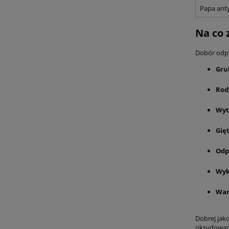
Papa ant
Na co 
Dobór odpo
Gru
Rod
Wyt
Gię
Odp
Wyk
War
Dobrej jak
oksydowan