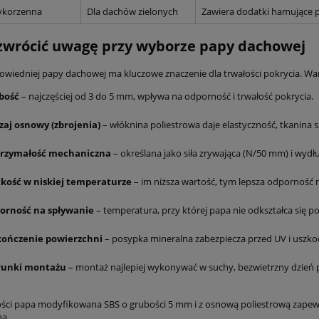
ykorzenna
Dla dachów zielonych
Zawiera dodatki hamujące p
zwrócić uwagę przy wyborze papy dachowej
wiedniej papy dachowej ma kluczowe znaczenie dla trwałości pokrycia. Wa
bość
– najczęściej od 3 do 5 mm, wpływa na odporność i trwałość pokrycia.
zaj osnowy (zbrojenia)
– włóknina poliestrowa daje elastyczność, tkanina s
rzymałość mechaniczna
– określana jako siła zrywająca (N/50 mm) i wydł
tkość w niskiej temperaturze
– im niższa wartość, tym lepsza odporność 
orność na spływanie
– temperatura, przy której papa nie odkształca się p
ończenie powierzchni
– posypka mineralna zabezpiecza przed UV i uszko
unki montażu
– montaż najlepiej wykonywać w suchy, bezwietrzny dzień 
ości papa modyfikowana SBS o grubości 5 mm i z osnową poliestrową zapew
a.