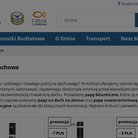
facebook
dnostki Budżetowe
O firmie
Transport
Nasz b
we
achowe
z solidnego i trwałego pokrycia dachowego? W Artbud oferujemy szeroki 
 różnych zastosowań, zapewniając doskonałą ochronę przed warunkami at
ę niezawodnością i trwałością dachu. Posiadamy
papy bitumiczne
, które są
ch napraw polecamy
papy na dach na zimno
oraz
papę nawierzchniową
ycyjne
są doskonałe dla klasycznych konstrukcji. Wybierz Artbud i zainwes
promocja
promocja
- 7 PLN
- 5 PLN