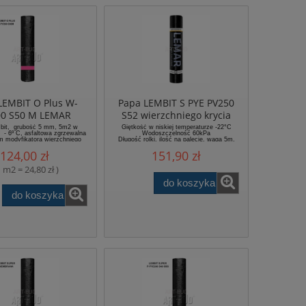
LEMBIT O Plus W-
Papa LEMBIT S PYE PV250
00 S50 M LEMAR
S52 wierzchniego krycia
chniego krycia na
modyfikowana
bit, grubość 5 mm, 5m2 w
Giętkość w niskiej temperaturze -22°C
ść - 6º C, asfaltowa zgrzewalna
Wodoszczelność 60kPa
inie poliestrowej
m modyfikatora wierzchniego
Długość rolki, ilość na palecie, waga 5m,
na włókninie poliestrowej.
120m2, 815kg
124,00 zł
151,90 zł
1 m2 = 24,80 zł )
do koszyka
do koszyka