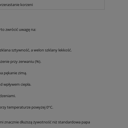
rzerastanie korzeni
rto zwrócić uwagę na:
zklana sztywność, a welon szklany lekkość.
użenie przy zerwaniu (%).
na pękanie zimą.
od wpływem ciepła.
dzeniami.
przy temperaturze powyżej 0°C.
ni znacznie dłuższą żywotność niż standardowa papa