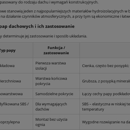
opasowany do rodzaju dachu i wymagań konstrukcyjnych.
we stanowią jeden z najpopularniejszych materiałów hydroizolacyjnych w b
na działanie czynników atmosferycznych, a przy tym są ekonomiczne i łat
pap dachowych i ich zastosowanie
y determinuje jej zastosowanie i sposób układania.
Funkcja /
Typ papy
zastosowanie
Pierwsza warstwa
dkładowa
Cienka, często bez posypki;
izolacji
Warstwa końcowa
ierzchniowa
Grubsza, z posypką minera
pokrycia
nowarstwowa
Samodzielne pokrycie
Łączy cechy papy podkładow
yfikowana SBS /
Dla wymagających
SBS – elastyczna w niskiej
dachów
temperatury
Montaż bez użycia
oprzylepna
Wygodne rozwiązanie na dac
ognia