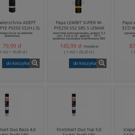
wierzchnia ADEPT
Papa LEMBIT SUPER W-
Papa 
PYE PV250 S52H (-5)
PYE250 S52 SBS S LEMAR
ECO W
TES
hniego krycia na włókninie
wierzchnia termozgrzewalna, grubość 5,2
zgrzewal
poliestrowej
mm, 5 m2 w rol., giętkość - 25º C
wł
asfaltowa zgrzewalna modyfikowana SBS
wierzchniego krycia na włókninie
79,99 zł
145,99 zł
87
poliestrowej.
152,80 zł
 1 m2 = 16,00 zł )
( 1 m2 = 29,20 zł )
( 
do koszyka
do koszyka
mart Duo Baza 4,0
FireSmart Duo Top 5,0
Icopa
ybki Profil SBS
Szybki Profil SBS
S4,0s