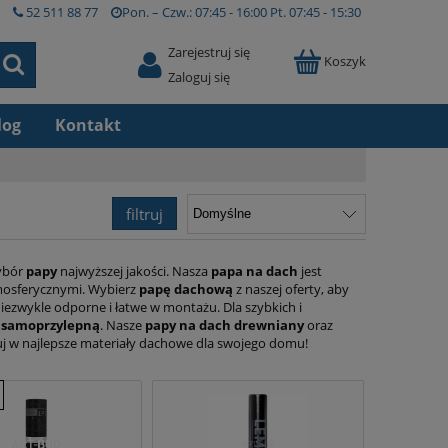
52 511 88 77
Pon. – Czw.:
07:45 - 16:00
Pt.
07:45 - 15:30
Zarejestruj się
Koszyk
Zaloguj się
log
Kontakt
filtruj
wybór
papy
najwyższej jakości. Nasza
papa na dach
jest
mosferycznymi. Wybierz
papę dachową
z naszej oferty, aby
 niezwykle odporne i łatwe w montażu. Dla szybkich i
 samoprzylepną
. Nasze
papy na dach drewniany
oraz
tuj w najlepsze materiały dachowe dla swojego domu!