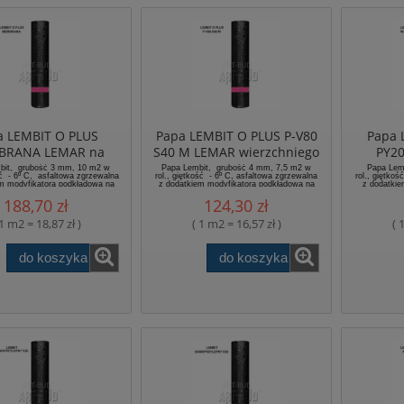
a LEMBIT O PLUS
Papa LEMBIT O PLUS P-V80
Papa 
RANA LEMAR na
S40 M LEMAR wierzchniego
PY2
inie poliestrowej
krycia na włókninie
wierz
bit, grubość 3 mm, 10 m2 w
Papa Lembit, grubość 4 mm, 7,5 m2 w
Papa Lem
ść - 6º C, asfaltowa zgrzewalna
rol., giętkość - 6º C, asfaltowa zgrzewalna
rol., giętko
poliestrowej
włókn
m modyfikatora podkładowa na
z dodatkiem modyfikatora podkładowa na
z dodatkie
łókninie poliestrowej.
welonie z włókien szklanych.
krycia 
188,70 zł
124,30 zł
 1 m2 = 18,87 zł )
( 1 m2 = 16,57 zł )
( 
do koszyka
do koszyka