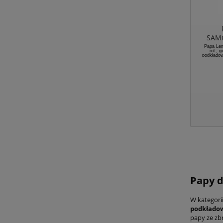
SAMO
podkła
Papa Lem
rol., 
SBS sa
podkładow
modyfi
Papy d
W kategori
podkłado
papy ze zb