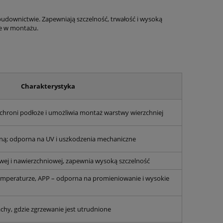
udownictwie. Zapewniają szczelność, trwałość i wysoką
we w montażu.
Charakterystyka
 chroni podłoże i umożliwia montaż warstwy wierzchniej
lną; odporna na UV i uszkodzenia mechaniczne
ej i nawierzchniowej, zapewnia wysoką szczelność
 temperaturze, APP – odporna na promieniowanie i wysokie
hy, gdzie zgrzewanie jest utrudnione