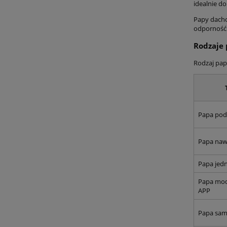
idealnie d
Papy dacho
odporność 
Rodzaje 
Rodzaj pap
Papa po
Papa naw
Papa jed
Papa mod
APP
Papa sam