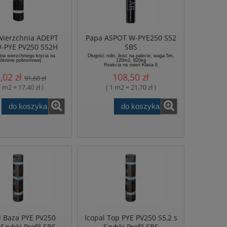
wierzchnia ADEPT
Papa ASPOT W-PYE250 S52
-PYE PV250 S52H
SBS
(-20)
na wierzchniego krycia na
Długość rolki, ilość na palecie, waga 5m,
ókninie poliestrowej
120m2, 820kg
Reakcja na ogień Klasa E
Norma EN 13707:2004+A2:2009
,02 zł
108,50 zł
Gwarancja 3 lata
91,60 zł
1 m2 = 17,40 zł )
( 1 m2 = 21,70 zł )
do koszyka
do koszyka
l Baza PYE PV250
Icopal Top PYE PV250 S5,2 s
 Szybki Profil SBS
Szybki Profil SBS