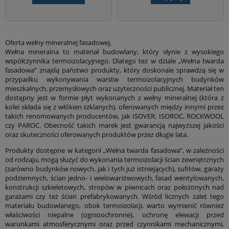
elastyczność sprawia że jest doskonałym
materiałem izolacyjnym zarówno w
konstrukcjach fasadowych jak i przegrodach
wewnetrznych.
Oferta wełny mineralnej fasadowej.
Wełna mineralna to materiał budowlany, który słynie z wysokiego
współczynnika termoizolacyjnego. Dlatego też w dziale „Wełna twarda
fasadowa” znajdą państwo produkty, który doskonale sprawdzą się w
przypadku wykonywania warstw termoizolacyjnych budynków
mieszkalnych, przemysłowych oraz użyteczności publicznej. Materiał ten
dostępny jest w formie płyt wykonanych z wełny mineralnej (która z
kolei składa się z włókien szklanych), oferowanych między innymi przez
takich renomowanych producentów, jak ISOVER, ISOROC, ROCKWOOL
czy PAROC. Obecność takich marek jest gwarancją najwyższej jakości
oraz skuteczności oferowanych produktów przez długie lata.
Produkty dostępne w kategorii „Wełna twarda fasadowa”, w zależności
od rodzaju, mogą służyć do wykonania termoizolacji ścian zewnętrznych
(zarówno budynków nowych, jak i tych już istniejących), sufitów, garaży
podziemnych, ścian jedno- i wielowarstwowych, fasad wentylowanych,
konstrukcji szkieletowych, stropów w piwnicach oraz położonych nad
garażami czy też ścian prefabrykowanych. Wśród licznych zalet tego
materiału budowlanego, obok termoizolacji, warto wymienić również
właściwości niepalne (ognioochronne), ochronę elewacji przed
warunkami atmosferycznymi oraz przed czynnikami mechanicznymi,