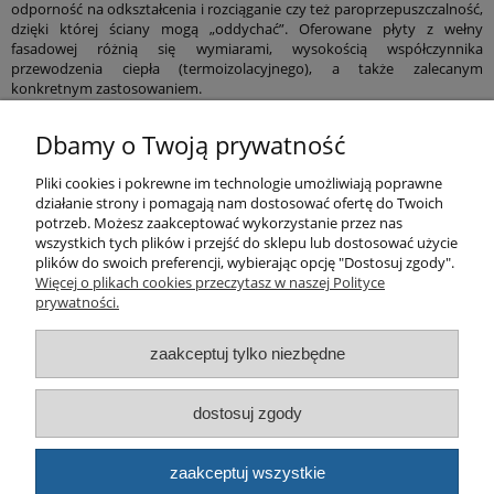
odporność na odkształcenia i rozciąganie czy też paroprzepuszczalność,
dzięki której ściany mogą „oddychać”. Oferowane płyty z wełny
fasadowej różnią się wymiarami, wysokością współczynnika
przewodzenia ciepła (termoizolacyjnego), a także zalecanym
konkretnym zastosowaniem.
Pomoc
Dbamy o Twoją prywatność
Pliki cookies i pokrewne im technologie umożliwiają poprawne
Produkty
działanie strony i pomagają nam dostosować ofertę do Twoich
potrzeb. Możesz zaakceptować wykorzystanie przez nas
Kategorie bloga
wszystkich tych plików i przejść do sklepu lub dostosować użycie
plików do swoich preferencji, wybierając opcję "Dostosuj zgody".
Więcej o plikach cookies przeczytasz w naszej Polityce
Kontakt
prywatności.
Sklep
zaakceptuj tylko niezbędne
dostosuj zgody
© artbud.pl - Wszelkie prawa zastrzeżone
Sklep internetowy Shoper.pl
zaakceptuj wszystkie