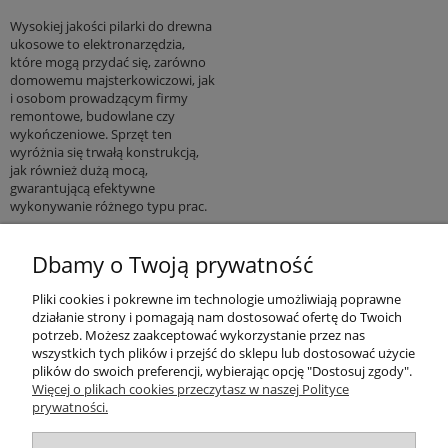
Wysokiej jakości pilarki do drewna
ukosowe to elektronarzędzia,
które mogą przydać się, zarówno
domowemu majsterkowiczowi, jak
i osobom prowadzącym firmy
remontowe, budowlane czy
wykończeniowe. Sprzęt ten
wyróżnia się trwałą konstrukcją,
jak również dużą mocą,
gwarantującą efektywne
wykonywanie różnego typu prac.
Pomoc
Dbamy o Twoją prywatność
Pliki cookies i pokrewne im technologie umożliwiają poprawne
Produkty
działanie strony i pomagają nam dostosować ofertę do Twoich
potrzeb. Możesz zaakceptować wykorzystanie przez nas
Kategorie bloga
wszystkich tych plików i przejść do sklepu lub dostosować użycie
plików do swoich preferencji, wybierając opcję "Dostosuj zgody".
Więcej o plikach cookies przeczytasz w naszej Polityce
Kontakt
prywatności.