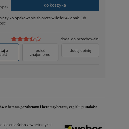
do koszyka
opak.
ić tylko opakowanie zbiorcze w ilości:
42
opak. lub
ość.
dodaj do przechowalni
taj o
poleć
dodaj opinię
dukt
znajomemu
 z betonu, gazobetonu i keramzybetonu, cegieł i pustaków
klejenia ścian zewnętrznych i