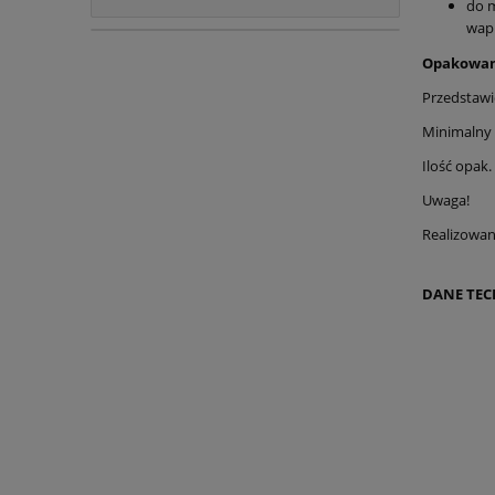
do m
wapi
Opakowani
Przedstawi
Minimalny 
Ilość opak.
Uwaga!
Realizowan
DANE TEC