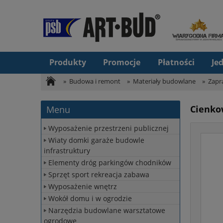
Produkty
Promocje
Płatności
Je
»
Budowa i remont
»
Materiały budowlane
»
Zapr
Cienko
Menu
Wyposażenie przestrzeni publicznej
Wiaty domki garaże budowle
infrastruktury
Elementy dróg parkingów chodników
Sprzęt sport rekreacja zabawa
Wyposażenie wnętrz
Wokół domu i w ogrodzie
Narzędzia budowlane warsztatowe
ogrodowe