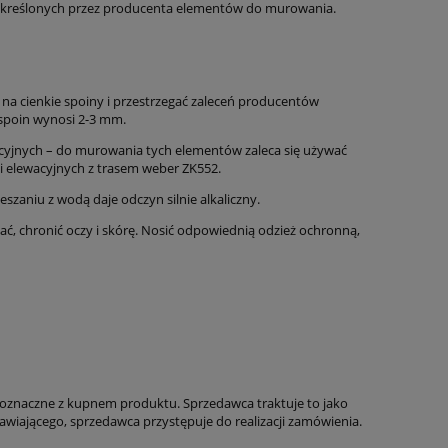
d określonych przez producenta elementów do murowania.
na cienkie spoiny i przestrzegać zaleceń producentów
spoin wynosi 2-3 mm.
wacyjnych – do murowania tych elementów zaleca się używać
i elewacyjnych z trasem weber ZK552.
zaniu z wodą daje odczyn silnie alkaliczny.
, chronić oczy i skórę. Nosić odpowiednią odzież ochronną,
noznaczne z kupnem produktu. Sprzedawca traktuje to jako
awiającego, sprzedawca przystępuje do realizacji zamówienia.