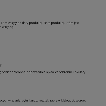
rzebną ilość
miesięcy od daty produkcji. Data produkcji, która jest
 wilgocią.
alizacji
ym, że:
rzysługuje mi
arzanie moich
 siedzibą w
zpośredniego.
y.
ą odzież ochronną, odpowiednie rękawice ochronne i okulary
ch wiązanie: pyłu, kurzu, resztek zapraw, klejów, tłuszczów,