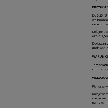
PRZYGOT
Do 5,25 - 
wolnoobrot
razie potrz
Kolejne po
około 3 go
Dodawanie 
dodawanie 
WARUNKI 
Temperatur
chronić po
WSKAZÓW
Pierwszą 
Koleje war
czerpakiem
gumowym 