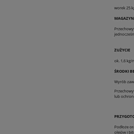
worek 25 k
MAGAZYN
W przypadku za
(potrzebne pr
Przechowyw
jednocześn
*
Wyrażam z
zakupów w skle
administratore
ZUŻYCIE
prawo wglądu d
danych osobo
ok. 1,6 kg
Wyrażam zgo
ŚRODKI B
Bydgoszczy prz
Wyrób zawi
wyślij zapy
Przechowyw
lub ochron
PRZYGOT
Podłoże or
olejów i b