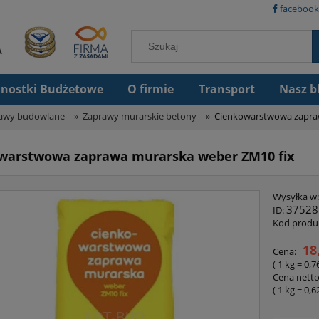
facebook
dnostki Budżetowe
O firmie
Transport
Nasz b
awy budowlane
»
Zaprawy murarskie betony
»
Cienkowarstwowa zapraw
warstwowa zaprawa murarska weber ZM10 fix
Wysyłka w:
37528
ID:
Kod produ
18
Cena:
( 1
kg
=
0,7
Cena netto
( 1
kg
=
0,6