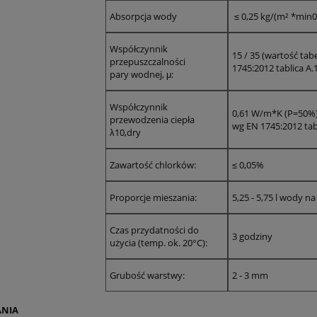
Absorpcja wody
≤ 0,25 kg/(m² *min0
Współczynnik
15 / 35 (wartość ta
przepuszczalności
1745:2012 tablica A.
pary wodnej, μ:
Współczynnik
0,61 W/m*K (P=50%)
przewodzenia ciepła
wg EN 1745:2012 tabl
ko:
*
Kod
*
Miejscowość:
λ10,dry
pocztowy:
Zawartość chlorków:
≤ 0,05%
*
Telefon:
Proporcje mieszania:
5,25 - 5,75 l wody na
Czas przydatności do
sobą fizyczną
Firmą
Instytucją budżetową
3 godziny
użycia (temp. ok. 20°C):
tu:
Grubość warstwy:
2 - 3 mm
nia:
NIA