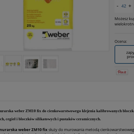
-
+
Możesz kup
wielokrotn
Ocena:
zapy
pro
rarska weber ZM10 fix do cienkowarstwowego klejenia kalibrowanych bloczków
h, cegieł i bloczków silikatowych i pustaków ceramicznych.
murarska weber ZM10 fix
służy do murowania metodą cienkowarstwowego 