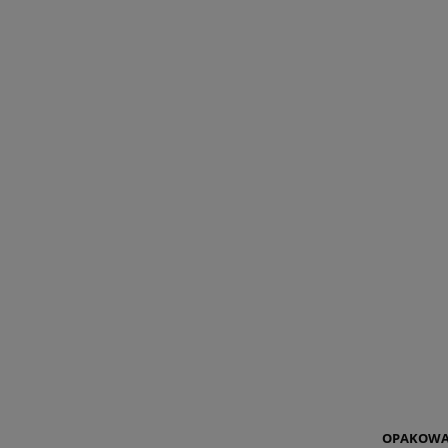
*
Imię i nazwis
*
Adres E-Mail:
*
Jestem:
O
Nazwa produk
*
Treść zapyta
OPAKOWA