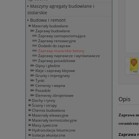
Maszyny agregaty budowlane i
stolarskie
Budowa i remont
Materiały budowlane
Zaprawy budowlane
Zaprawy samopoziomujące
Zaprawy renowacyjne
Dodatki do zapraw
Zaprawy murarskie betony
Zaprawy naprawcze i wyrównawcze
Zaprawy posadzkowe
Gipsy i gładzie
Kleje i zaprawy klejowe
Grunty i impregnaty
Tynki
Cementy i wapna
Posadzki
Elementy zbrojeniowe
Opis
Dachy i rynny
Ściany i stropy
Chemia budowlana
Materiały elewacyjne
Zaprawa mu
Materiały termoizolacyjne
ceramicznyc
Masy żywiczne
Hydroizolacje bitumiczne
Zaprawa 
Izolacja akustyczna