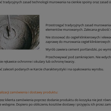
ać tradycyjnych zasad technologii murowania na cienkie spoiny oraz zasa
Przestrzegać tradycyjnych zasad murowania 
elementów murowanych. Zalecana grubość 
Nie stosować do cegieł klinkierowych i ele
zaprawę do murowania cegieł klinkierowych 
Wyrób zawiera cement portlandzki, po wymies
Przechowywać pod zamknięciem. Nie wdychać
e rękawice ochronne i okulary lub ochronę twarzy.
ać zaleceń podanych w Karcie charakterystyki i na opakowaniu wyrobu.
alizacji zamówienia i dostawy produktu:
rzez klienta zamówienia poprzez dodanie produktu do koszyka nie jest rów
 wstępne. Dopiero po obliczeniu kosztów dostawy i przyjęciu ich przez zam