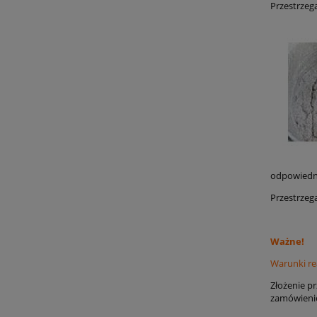
Przestrzeg
odpowiedni
Przestrzeg
Ważne!
Warunki re
Złożenie p
zamówienie