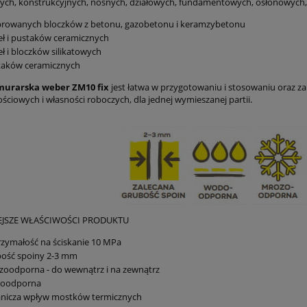
ch, konstrukcyjnych, nośnych, działowych, fundamentowych, osłonowych,
ibrowanych bloczków z betonu, gazobetonu i keramzybetonu
eł i pustaków ceramicznych
eł i bloczków silikatowych
taków ceramicznych
murarska weber ZM10 fix
jest łatwa w przygotowaniu i stosowaniu oraz
ściowych i własności roboczych, dla jednej wymieszanej partii.
EJSZE WŁAŚCIWOŚCI PRODUKTU
zymałość na ściskanie 10 MPa
bość spoiny 2-3 mm
oodporna - do wewnątrz i na zewnątrz
oodporna
anicza wpływ mostków termicznych