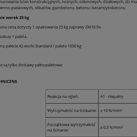
urowania ścian konstrukcyjnych, nośnych, osłonowych, działowych, do muro
enno‑piaskowych, silikatów, gazobetonu, betonu i keramzytobetonu
e worek 25 kg
ona cena dotyczy 1 opakowania 25 kg zaprawy ZM10 fix.
zakup 1 paleta..
 na palecie 42 worki Standard / paleta 1050 kg
e są tylko dostawy pełnopaletowe.
HNICZNE
Reakcja na ogień:
A1 - niepalny
Wytrzymałość na ściskanie:
≥ 10 N/mm²
Początkowa wytrzymałość
≥ 0,3 N/mm²
na ścinanie: