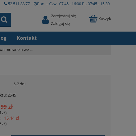
52 511 88 77
Pon. – Czw.:
07:45 - 16:00
Pt.
07:45 - 15:30
Zarejestruj się
Koszyk
Zaloguj się
log
Kontakt
a murarska we ...
5-7 dni
ktu:
2545
,99 zł
6 zł
)
15,44 zł
:
2 zł
)