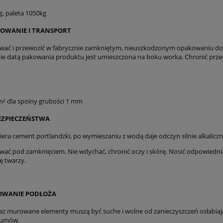
g, paleta 1050kg
OWANIE I TRANSPORT
interesowania produktem w ilościach większych niż 1 szt. należy podać pot
zy wycenie)
ać i przewozić w fabrycznie zamkniętym, nieuszkodzonym opakowaniu do 12 
ie datą pakowania produktu jest umieszczona na boku worka. Chronić przed
godę na przetwarzanie moich danych osobowych dla potrzeb niezbędnych do re
pie internetowym artbud.pl. Oświadczam, że zostałam/em poinformowana/y o t
m danych jest PW Art-Bud Jan Lachowski, ul. Towarowa 28, 85-746 Bydgoszcz i p
o swoich danych oraz ich poprawianie, jak również cofnięcie zgody na przetw
wych.
/m² dla spoiny grubości 1 mm
dę na przesłanie informacji handlowych/newslettara od firmy P.W. “ART-BUD” z
EZPIECZEŃSTWA
y ul. Towarowej 28, na podany przeze mnie adres e-mail, w celu marketingu be
era cement portlandzki, po wymieszaniu z wodą daje odczyn silnie alkaliczn
tanie.
ać pod zamknięciem. Nie wdychać, chronić oczy i skórę. Nosić odpowiedni
ę twarzy.
OWANIE PODŁOŻA
az murowane elementy muszą być suche i wolne od zanieczyszczeń osłabiający
itumów.