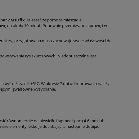
ber ZM10 fix
. Mieszać za pomocą mieszadła
awę na około 10 minut. Ponownie przemieszać zaprawę i w
mperatury, przygotowana masa zachowuje swoje właściwości do
 powstawanie rys skurczowych. Niedopuszczalne jest
a być niższa niż +5°C. W okresie 7 dni od murowania należy
jącymi gwałtowne wysychanie.
osić równomiernie na niewielki fragment pacą 4-6 mm lub
ane elementy lekko je dociskając, a następnie dobijać