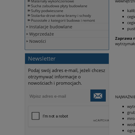
wewnętrzny
Materiały wykończeniowe
Sucha zabudowa płyty budowlane
kal
Sufity podwieszane
Stolarka-drzwi-okna-bramy i schody
cegi
Pozostałe z kategorii budowa i remont
cegi
Instalacje budowlane
pus
Wyprzedaże
Zaprawa 
Nowości
wytrzymało
Newsletter
Podaj swój adres e-mail, jeżeli chcesz
otrzymywać informacje o
nowościach i promocjach.
NAJWAŻNI
wytr
gru
mroz
wod
ogr