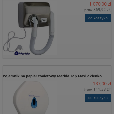
1 070,00 zł
stal matowa Merida EIM501
869,92 zł
(netto:
)
do koszyka
Pojemnik na papier toaletowy Merida Top Maxi okienko
137,00 zł
niebieskie PT1TN BTN101
111,38 zł
(netto:
)
do koszyka