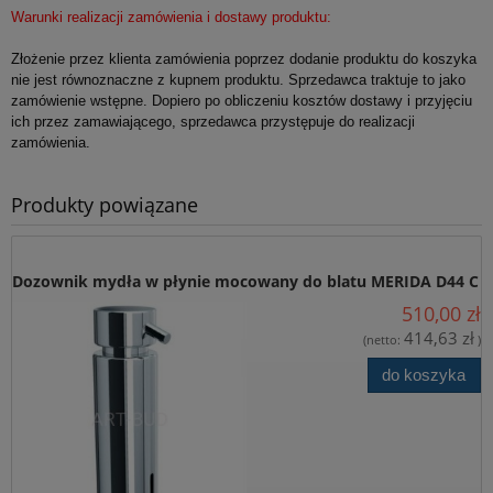
Warunki realizacji zamówienia i dostawy produktu:
*
Jestem:
Osobą fizyczną
Firmą
Instytucją budżetową
Złożenie przez klienta zamówienia poprzez dodanie produktu do koszyka
Nazwa produktu:
nie jest równoznaczne z kupnem produktu. Sprzedawca traktuje to jako
zamówienie wstępne. Dopiero po obliczeniu kosztów dostawy i przyjęciu
ich przez zamawiającego, sprzedawca przystępuje do realizacji
*
Treść zapytania:
zamówienia.
Produkty powiązane
W przypadku zainteresowania produktem w ilościach
większych niż 1 szt. należy podać potrzebną ilość (potrzebne
Dozownik mydła w płynie mocowany do blatu MERIDA D44 C
przy wycenie)
510,00 zł
*
Wyrażam zgodę na przetwarzanie moich danych osobowych
414,63 zł
(netto:
)
dla potrzeb niezbędnych do realizacji zakupów w sklepie
internetowym artbud.pl. Oświadczam, że zostałam/em
do koszyka
poinformowana/y o tym, że: administratorem danych jest PW Art-
Bud Jan Lachowski, ul. Towarowa 28, 85-746 Bydgoszcz i
przysługuje mi prawo wglądu do swoich danych oraz ich
poprawianie, jak również cofnięcie zgody na przetwarzanie moich
danych osobowych.