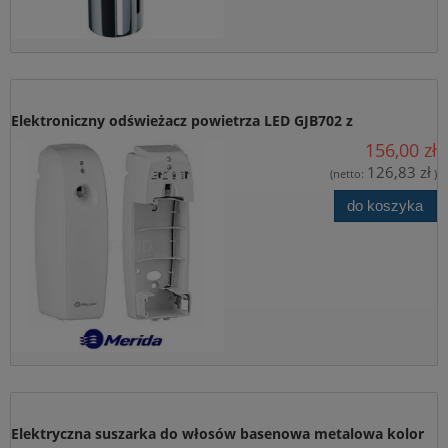
Wyrażam zgodę na przesłanie informacji
handlowych/newslettara od firmy P.W. “ART-BUD” z siedzibą w
Bydgoszczy przy ul. Towarowej 28, na podany przeze mnie adres
e-mail, w celu marketingu bezpośredniego.
wyślij zapytanie.
Elektroniczny odświeżacz powietrza LED GJB702 z
156,00 zł
programatorem Merida
126,83 zł
(netto:
)
do koszyka
Elektryczna suszarka do włosów basenowa metalowa kolor