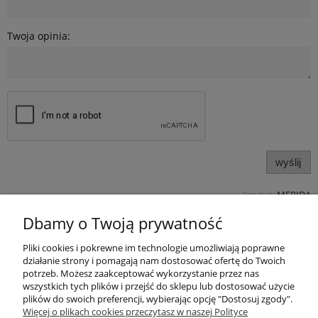
Twoja opinia:
wyślij
Produc.
MERIDA
Pomoc
Dbamy o Twoją prywatność
Pliki cookies i pokrewne im technologie umożliwiają poprawne
Produkty
działanie strony i pomagają nam dostosować ofertę do Twoich
potrzeb. Możesz zaakceptować wykorzystanie przez nas
Kategorie bloga
wszystkich tych plików i przejść do sklepu lub dostosować użycie
plików do swoich preferencji, wybierając opcję "Dostosuj zgody".
Więcej o plikach cookies przeczytasz w naszej Polityce