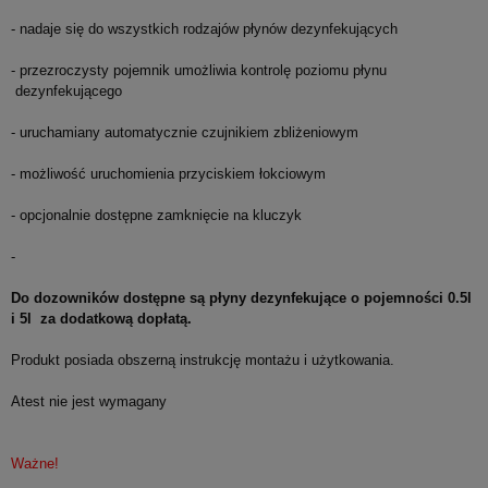
- nadaje się do wszystkich rodzajów płynów dezynfekujących
- przezroczysty pojemnik umożliwia kontrolę poziomu płynu
dezynfekującego
- uruchamiany automatycznie czujnikiem zbliżeniowym
- możliwość uruchomienia przyciskiem łokciowym
- opcjonalnie dostępne zamknięcie na kluczyk
*
Imię i nazwisko:
-
*
Kod
*
Miejscowość:
Do dozowników dostępne są płyny dezynfekujące o pojemności 0.5l
pocztowy:
i 5l za dodatkową dopłatą.
Produkt posiada obszerną instrukcję montażu i użytkowania.
*
Adres E-Mail:
Atest nie jest wymagany
*
Telefon:
Ważne!