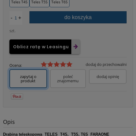
Teles T4S
Teles T5S
Teles T6S
-
+
do koszyka
szt.
Oblicz ratę w Leasingu
dodaj do przechowalni
Ocena:
zapytaj o
poleć
dodaj opinię
produkt
znajomemu
Opis
Drabina teleskopowa TELES T4S, T5S, T6S FARAONE