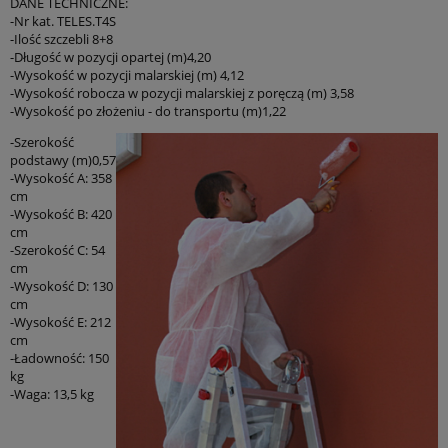
DANE TECHNICZNE:
-Nr kat. TELES.T4S
-Ilość szczebli 8+8
-Długość w pozycji opartej (m)4,20
-Wysokość w pozycji malarskiej (m) 4,12
-Wysokość robocza w pozycji malarskiej z poręczą (m) 3,58
-Wysokość po złożeniu - do transportu (m)1,22
-Szerokość
podstawy (m)0,57
-Wysokość A: 358
cm
-Wysokość B: 420
cm
-Szerokość C: 54
cm
-Wysokość D: 130
cm
-Wysokość E: 212
cm
-Ładowność: 150
kg
-Waga: 13,5 kg