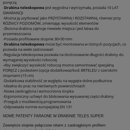
poręczą
-
Drabina teleskopowa
jest wygodna i wytrzymała, posiada 10 LAT
GWARANCJI
-Można ją użytkować jako PRZYSTAWNĄ I ROZSTAWNĄ, również przy
RÓŻNICY POZIOMÓW, zmieniając wysokość elementów
-Złożona drabina zajmuje niewiele miejsca i jest łatwa do
przemieszczania
-Posiada profilowane stopnie 30×30 mm
-
Drabina teleskopowa
może być montowana w różnych pozycjach, co
pozwala na wiele zastosowań
-Regulacja teleskopowa pozwala na dostosowanie długości drabiny do
wymaganej wysokości roboczej
-Aby zwiększyć wysokość roboczą można zamontować specjalną
PORĘCZ z podestem (opcja dodatkowa)/kod: BRTELES/ z szerokimi
stopniami (15 cm)
-Dodatkowa stabilność ze względu na wygięte dolne podłużnice
-Idealna do prac na nierównych powierzchniach
-Nowa zaokrąglona i wzmocniona stopka
-Ergonomiczny uchwyt do blokowania wysuwanej części drabiny
-Przegub z możliwością programowania
-Odpowiada normie europejskiej EN 131
NOWE PATENTY FARAONE W DRABINIE TELES SUPER:
Zewnętrze stopnie połączone nitami z zaokrąglonym profilem