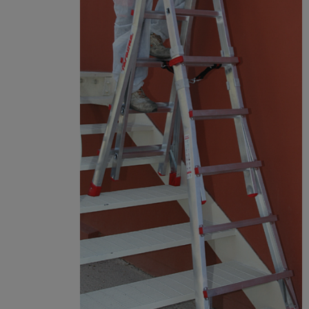
*
Imię i nazwisko:
*
Kod
*
Miejscowość:
pocztowy:
*
Adres E-Mail:
*
Telefon:
*
Jestem:
Osobą fizyczną
Firmą
Instytucją budżetową
Nazwa produktu: