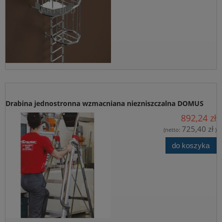
Drabina jednostronna wzmacniana niezniszczalna DOMUS
892,24 zł
FARAONE
725,40 zł
(netto:
)
do koszyka