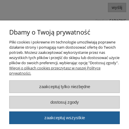
wyślij
Produc.
FARAONE
Pomoc
Dbamy o Twoją prywatność
Pliki cookies i pokrewne im technologie umożliwiają poprawne
Produkty
działanie strony i pomagają nam dostosować ofertę do Twoich
potrzeb. Możesz zaakceptować wykorzystanie przez nas
Kategorie bloga
wszystkich tych plików i przejść do sklepu lub dostosować użycie
plików do swoich preferencji, wybierając opcję "Dostosuj zgody".
Więcej o plikach cookies przeczytasz w naszej Polityce
Kontakt
prywatności.
Sklep
zaakceptuj tylko niezbędne
dostosuj zgody
© artbud.pl - Wszelkie prawa zastrzeżone
Sklep internetowy Shoper.pl
zaakceptuj wszystkie