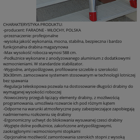
*
Treść zapytania:
CHARAKTERYSTYKA PRODUKTU:
-producent: FARAONE - WŁOCHY, POLSKA
-przeznaczenie: profesjonalne
W przypadku zainteresowania produktem w ilościach
-wysoka jakość wykonania, mocna, stabilna, bezpieczna i bardzo
większych niż 1 szt. należy podać potrzebną ilość (potrzebne
funkcjonalna drabina magazynowa
przy wycenie)
-Max wysokość robocza wynosi 588 cm.
-Podłużnice wykonane z anodyzowanego aluminium z dodatkowymi
*
Wyrażam zgodę na przetwarzanie moich danych osobowych
wzmocnieniami. W standardzie stabilizator.
dla potrzeb niezbędnych do realizacji zakupów w sklepie
-Wygodne, antypoślizgowe, profilowane szczeble o szerokości
internetowym artbud.pl. Oświadczam, że zostałam/em
30x30mm. zamocowane systemem stosowanym w technologii lotniczej
poinformowana/y o tym, że: administratorem danych jest PW Art-
bez spawania
Bud Jan Lachowski, ul. Towarowa 28, 85-746 Bydgoszcz i
-Regulacja teleskopowa pozwala na dostosowanie długości drabiny do
przysługuje mi prawo wglądu do swoich danych oraz ich
wymaganej wysokości roboczej
poprawianie, jak również cofnięcie zgody na przetwarzanie moich
-Nowoczesny przegub łączący elementy drabiny, z możliwością
danych osobowych.
programowania, umożliwia rozwarcie ich pod różnym kątem
-Odporne na warunki atmosferyczne pasy zabezpieczające zapobiegają
Wyrażam zgodę na przesłanie informacji
nadmiernemu rozłożeniu się drabiny
handlowych/newslettara od firmy P.W. “ART-BUD” z siedzibą w
-Ergonomiczny uchwyt do blokowania wysuwanej czesci drabiny
Bydgoszczy przy ul. Towarowej 28, na podany przeze mnie adres
-Wygięte dolne podłużnice, zakończone antypoślizgowymi,
e-mail, w celu marketingu bezpośredniego.
zaokrąglonymi i wzmocnionymi stopkami
-Opcjonalnie możliwość zamontowania szerokich stopni z wysoką
wyślij zapytanie.