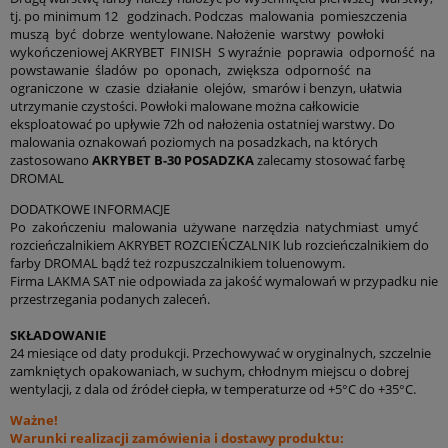
e-mail, w celu marketingu bezpośredniego.
tj. po minimum 12 godzinach. Podczas malowania pomieszczenia
muszą być dobrze wentylowane. Nałożenie warstwy powłoki
wyślij zapytanie.
wykończeniowej AKRYBET FINISH S wyraźnie poprawia odporność na
powstawanie śladów po oponach, zwiększa odporność na
ograniczone w czasie działanie olejów, smarów i benzyn, ułatwia
utrzymanie czystości. Powłoki malowane można całkowicie
eksploatować po upływie 72h od nałożenia ostatniej warstwy. Do
malowania oznakowań poziomych na posadzkach, na których
zastosowano
AKRYBET B-30 POSADZKA
zalecamy stosować farbę
DROMAL
DODATKOWE INFORMACJE
Po zakończeniu malowania używane narzędzia natychmiast umyć
rozcieńczalnikiem AKRYBET ROZCIEŃCZALNIK lub rozcieńczalnikiem do
farby DROMAL bądź też rozpuszczalnikiem toluenowym.
Firma LAKMA SAT nie odpowiada za jakość wymalowań w przypadku nie
przestrzegania podanych zaleceń.
SKŁADOWANIE
24 miesiące od daty produkcji. Przechowywać w oryginalnych, szczelnie
zamkniętych opakowaniach, w suchym, chłodnym miejscu o dobrej
wentylacji, z dala od źródeł ciepła, w temperaturze od +5°C do +35°C.
Ważne!
Warunki realizacji zamówienia i dostawy produktu: