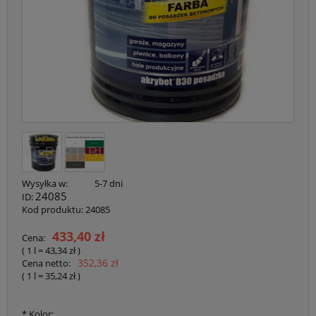
Wysyłka w:
5-7 dni
24085
ID:
Kod produktu:
24085
433,40 zł
Cena:
( 1
l
=
43,34 zł
)
352,36 zł
Cena netto:
( 1
l
=
35,24 zł
)
*
Kolor: