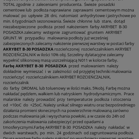
TOTAL zgodnie z zaleceniami producenta. Świeże posadzki
Nazwa produktu:
cementowe lub podłoża naprawiane zaprawami cementowym można
malować po upływie 28 dni, natomiast anhydrytowe i jastrychowe po
min. 6 tygodniach sezonowania. Świeże chłonne lub stare, dotąd
*
Treść zapytania:
niezabezpieczone podłoża przed nałożeniem farby AKRYBET B-30
POSADZKA zalecamy wstępnie zagruntować gruntem AKRYBET
GRUNT. W przypadku malowania podłoży już wcześniej
zabezpieczonych zalecamy nałożenie pierwszej warstwy w postaci farby
AKRYBET B-30 POSADZKA
rozcieńczonej rozcieńczalnikiem AKRYBET
ROZCIEŃCZALNIK w ilości 10% obj. Szczeliny dylatacyjne zalecamy
W przypadku zainteresowania produktem w ilościach
wypełnić silikonową masą uszczelniającą N011 w kolorze farby.
większych niż 1 szt. należy podać potrzebną ilość (potrzebne
Farbę AKRYBET B-30 POSADZKA
przed malowaniem należy
przy wycenie)
dokładnie wymieszać i w zależności od przyjętej techniki malowania
rozcieńczyć rozcieńczalnikiem AKRYBET ROZCIEŃCZALNIK,
*
Wyrażam zgodę na przetwarzanie moich danych osobowych
rozcieńczalnik
dla potrzeb niezbędnych do realizacji zakupów w sklepie
do farby DROMAL lub toluenowy w ilości maks. 5%obj. Farbę można
internetowym artbud.pl. Oświadczam, że zostałam/em
nakładać pędzlem, wałkiem lub natryskiem hydrodynamicznym. Prace
poinformowana/y o tym, że: administratorem danych jest PW Art-
malarskie należy prowadzić przy temperaturze podłoża i otoczenia
Bud Jan Lachowski, ul. Towarowa 28, 85-746 Bydgoszcz i
od +10oC do +25oC. Należy unikać silnego wiatru oraz bezpośredniego
przysługuje mi prawo wglądu do swoich danych oraz ich
działania promieni słonecznych na powierzchnie malowaną zarówno
poprawianie, jak również cofnięcie zgody na przetwarzanie moich
podczas malowania jak i wysychania powłoki, a w czasie do 24h od
danych osobowych.
zakończenia malowania zabezpieczyć przed opadami a
Wyrażam zgodę na przesłanie informacji
tmosferycznymi.Farbę AKRYBET B-30 POSADZKA należy nakładać w
handlowych/newslettara od firmy P.W. “ART-BUD” z siedzibą w
dwóch warstwach, po min. 24 godzinach od zagruntowania podłoża.
Bydgoszczy przy ul. Towarowej 28, na podany przeze mnie adres
Drugą warstwę farby należy nałożyć po wyschnięciu pierwszej warstwy,