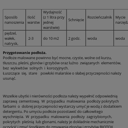
Wydajność
Sposób
Ilość
(z 1 litra przy
Rozcieńczalnik
Mycie
Schnięcie
nanoszenia
warstw
jednej
narzędz
warstwie)
pędzel,
wałek,
2-3
do 10 m2
2 godz.
woda
woda
natrysk,
*
Imię i nazwisko:
Przygotowanie podłoża.
Podłoże malowane powinno być mocne, czyste, wolne od kurzu,
tłuszczu, pleśni, glonów i grzybów oraz luźno związanych elementów,
*
Kod
*
Miejscowość:
bez wykwitów solnych i korozyjnych.
pocztowy:
Łuszczące się, stare powłoki malarskie o słabej przyczepności należy
usunąć.
*
Adres E-Mail:
Wszelkie ubytki i nierówności podłoża należy wypełnić odpowiednią
zaprawą cementową. W przypadku malowania podłoży pokrytych
*
Telefon:
farbami o dobrej przyczepności wystarczy umyć je wodą z dodatkiem
detergentu. Po umyciu podłoże pozostawić do całkowitego
wyschnięcia. W przypadku malowania podłoży zagrzybionych,
pokrytych pleśnią lub glonami, należy je dokładnie mechanicznie
*
Jestem:
Osobą fizyczną
Firmą
Instytucją budżetową
oczyścić i zmyć środkiem do zmywania glonów i grzybów BIOTOX