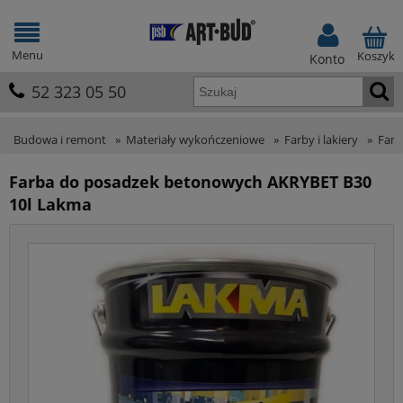
Menu
Koszyk
Konto
52 323 05 50
Budowa i remont
»
Materiały wykończeniowe
»
Farby i lakiery
»
Farb
Farba do posadzek betonowych AKRYBET B30
10l Lakma