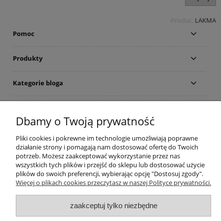
Produc.
LAKMA
Pomoc
Produkty
Kategorie bloga
Kontakt
Dbamy o Twoją prywatność
Sklep
Pliki cookies i pokrewne im technologie umożliwiają poprawne
działanie strony i pomagają nam dostosować ofertę do Twoich
potrzeb. Możesz zaakceptować wykorzystanie przez nas
© artbud.pl - Wszelkie prawa zastrzeżone
wszystkich tych plików i przejść do sklepu lub dostosować użycie
Sklep internetowy Shoper.pl
plików do swoich preferencji, wybierając opcję "Dostosuj zgody".
Więcej o plikach cookies przeczytasz w naszej Polityce prywatności.
zaakceptuj tylko niezbędne