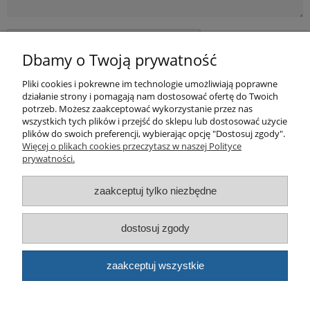
Dbamy o Twoją prywatność
Pliki cookies i pokrewne im technologie umożliwiają poprawne
działanie strony i pomagają nam dostosować ofertę do Twoich
wyślij
potrzeb. Możesz zaakceptować wykorzystanie przez nas
wszystkich tych plików i przejść do sklepu lub dostosować użycie
Produc.
BASTER
plików do swoich preferencji, wybierając opcję "Dostosuj zgody".
Więcej o plikach cookies przeczytasz w naszej Polityce
Pomoc
prywatności.
Produkty
zaakceptuj tylko niezbędne
Kategorie bloga
dostosuj zgody
Kontakt
zaakceptuj wszystkie
Sklep