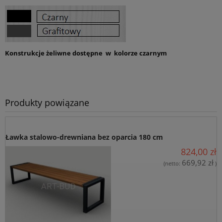
*
Adres E-Mail:
*
Telefon:
Konstrukcje żeliwne dostępne w kolorze czarnym
*
Jestem:
Osobą fizyczną
Firmą
Instytucją budżetową
Nazwa produktu:
Produkty powiązane
*
Treść zapytania:
Ławka stalowo-drewniana bez oparcia 180 cm
824,00 zł
669,92 zł
(netto:
)
W przypadku zainteresowania produktem w ilościach
większych niż 1 szt. należy podać potrzebną ilość (potrzebne
przy wycenie)
*
Wyrażam zgodę na przetwarzanie moich danych osobowych
dla potrzeb niezbędnych do realizacji zakupów w sklepie
internetowym artbud.pl. Oświadczam, że zostałam/em