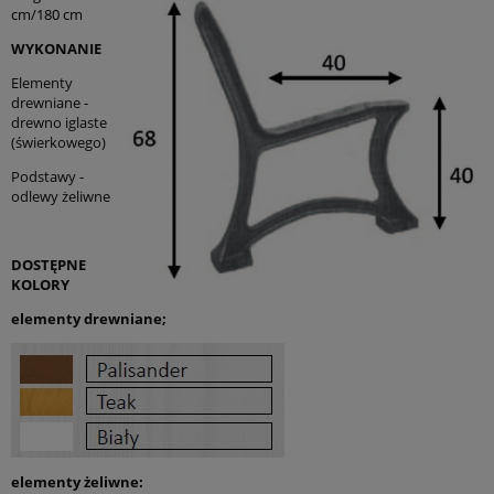
cm/180 cm
WYKONANIE
Elementy
drewniane -
drewno iglaste
(świerkowego)
Podstawy -
odlewy żeliwne
DOSTĘPNE
KOLORY
elementy drewniane;
*
Imię i nazwisko:
*
Kod
*
Miejscowość:
pocztowy:
elementy żeliwne: