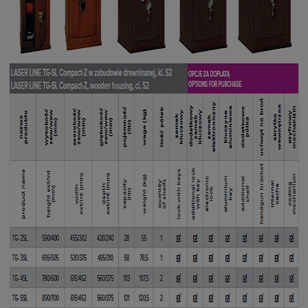
*
Jestem:
Osobą fizyczną
Firmą
Instytucją budżetową
Nazwa produktu:
*
Treść zapytania:
W przypadku zainteresowania produktem w ilościach
większych niż 1 szt. należy podać potrzebną ilość (potrzebne
przy wycenie)
*
Wyrażam zgodę na przetwarzanie moich danych osobowych
dla potrzeb niezbędnych do realizacji zakupów w sklepie
internetowym artbud.pl. Oświadczam, że zostałam/em
poinformowana/y o tym, że: administratorem danych jest PW Art-
Bud Jan Lachowski, ul. Towarowa 28, 85-746 Bydgoszcz i
przysługuje mi prawo wglądu do swoich danych oraz ich
poprawianie, jak również cofnięcie zgody na przetwarzanie moich
danych osobowych.