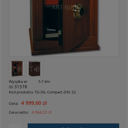
Wysyłka w:
5-7 dni
31578
ID:
Kod produktu:
TG-3SL Compact-Z/kl. S2
4 999,00 zł
Cena:
4 064,23 zł
Cena netto: