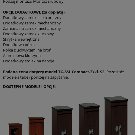
Rodzaj montażu Montaż śrubowy
OPCJE DODATKOWE (za dopłatą):
Dodatkowy zamek elektroniczny
Dodatkowy zamek mechaniczny
Zamiana na zamek mechaniczny
Dodatkowy zamek kluczowy
Skrytka wewnętrzna
Dodatkowa półka
Półka z uchwytami na broń
Aluminiowa kluczyna
Dodatkowy stojak na naboje
*
Imię i nazwisko:
Podana cena dotyczy model TG-3SL Compact-Z/kl. S2.
Pozostałe
modele z tabeli poniżej na zapytanie.
*
Kod
*
Miejscowość:
DOSTĘPNE MODELE I OPCJE:
pocztowy:
*
Adres E-Mail:
*
Telefon: