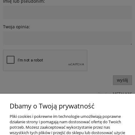
Imię lub pseudonim:
Twoja opinia:
wyślij
Produc.
METALKAS
Pomoc
Dbamy o Twoją prywatność
Pliki cookies i pokrewne im technologie umożliwiają poprawne
Produkty
działanie strony i pomagają nam dostosować ofertę do Twoich
potrzeb. Możesz zaakceptować wykorzystanie przez nas
Kategorie bloga
wszystkich tych plików i przejść do sklepu lub dostosować użycie