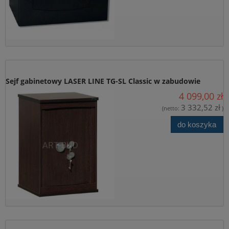
Sejf gabinetowy LASER LINE TG-SL Classic w zabudowie
4 099,00 zł
drewnianej model TG-2SL Classic-Z/kl. S1
3 332,52 zł
(netto:
)
do koszyka