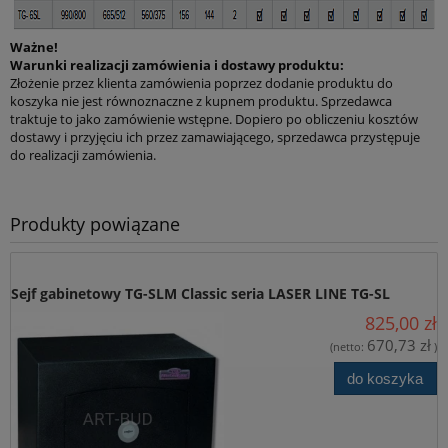
Wyrażam zgodę na przesłanie informacji
handlowych/newslettara od firmy P.W. “ART-BUD” z siedzibą w
Ważne!
Bydgoszczy przy ul. Towarowej 28, na podany przeze mnie adres
Warunki realizacji zamówienia i dostawy produktu:
e-mail, w celu marketingu bezpośredniego.
Złożenie przez klienta zamówienia poprzez dodanie produktu do
koszyka nie jest równoznaczne z kupnem produktu. Sprzedawca
wyślij zapytanie.
traktuje to jako zamówienie wstępne. Dopiero po obliczeniu kosztów
dostawy i przyjęciu ich przez zamawiającego, sprzedawca przystępuje
do realizacji zamówienia.
Produkty powiązane
Sejf gabinetowy TG-SLM Classic seria LASER LINE TG-SL
825,00 zł
670,73 zł
(netto:
)
do koszyka