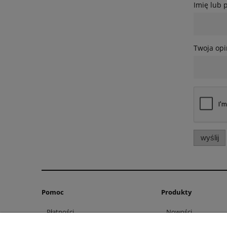
Imię lub 
Twoja opi
wyślij
Pomoc
Produkty
Płatności
Nowości
Raty/Leasing
Promocje