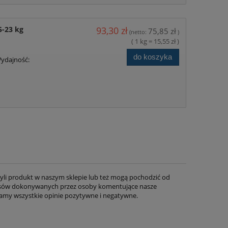
5-23 kg
93,30 zł
75,85 zł
(netto:
)
( 1 kg = 15,55 zł )
do koszyka
Wydajność:
li produkt w naszym sklepie lub też mogą pochodzić od
pisów dokonywanych przez osoby komentujące nasze
amy wszystkie opinie pozytywne i negatywne.