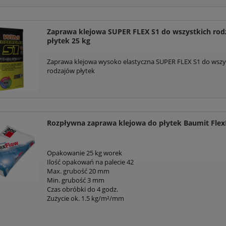
godę na przetwarzanie moich danych osobowych dla potrzeb niezbędnych do re
pie internetowym artbud.pl. Oświadczam, że zostałam/em poinformowana/y o t
m danych jest PW Art-Bud Jan Lachowski, ul. Towarowa 28, 85-746 Bydgoszcz i p
Zaprawa klejowa SUPER FLEX S1 do wszystkich ro
o swoich danych oraz ich poprawianie, jak również cofnięcie zgody na przetw
płytek 25 kg
wych.
Zaprawa klejowa wysoko elastyczna SUPER FLEX S1 do wszy
dę na przesłanie informacji handlowych/newslettara od firmy P.W. “ART-BUD” z
rodzajów płytek
y ul. Towarowej 28, na podany przeze mnie adres e-mail, w celu marketingu be
tanie.
Rozpływna zaprawa klejowa do płytek Baumit Fle
Opakowanie 25 kg worek
Ilość opakowań na palecie 42
Max. grubość 20 mm
Min. grubość 3 mm
Czas obróbki do 4 godz.
Zużycie ok. 1.5 kg/m²/mm