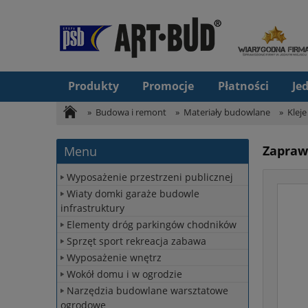
Produkty
Promocje
Płatności
Je
»
Budowa i remont
»
Materiały budowlane
»
Kleje
Zaprawa
Menu
Wyposażenie przestrzeni publicznej
Wiaty domki garaże budowle
infrastruktury
Elementy dróg parkingów chodników
Sprzęt sport rekreacja zabawa
Wyposażenie wnętrz
Wokół domu i w ogrodzie
Narzędzia budowlane warsztatowe
ogrodowe