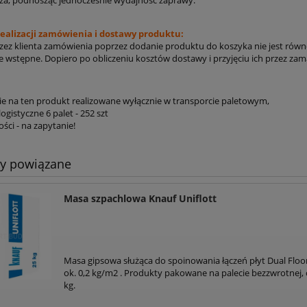
ealizacji zamówienia i dostawy produktu:
rzez klienta zamówienia poprzez dodanie produktu do koszyka nie jest rów
ko:
*
Kod
*
Miejscowość:
 wstępne. Dopiero po obliczeniu kosztów dostawy i przyjęciu ich przez zam
pocztowy:
 na ten produkt realizowane wyłącznie w transporcie paletowym,
*
Telefon:
gistyczne 6 palet - 252 szt
ości - na zapytanie!
sobą fizyczną
Firmą
Instytucją budżetową
ty powiązane
tu:
Masa szpachlowa Knauf Uniflott
nia:
Masa gipsowa służąca do spoinowania łączeń płyt Dual Floor
ok. 0,2 kg/m2 . Produkty pakowane na palecie bezzwrotnej, 
kg.
interesowania produktem w ilościach większych niż 1 szt. należy podać pot
zy wycenie)