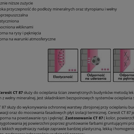
znie niższe zużycie
ka przyczepność do podłoży mineralnych oraz styropianu i wełny
oprzepuszczalna
astyczniona
ocniona włóknami
rna na rysy i pęknięcia
orna na warunki atmosferyczne
eresit CT 87
służy do ocieplania ścian zewnętrznych budynków metodą lek
 z wełny mineralnej. Jest składnikiem bezspoinowych systemów ocieplania
 87 służy do wykonywania ochronnej warstwy zbrojonej przy ocieplaniu 
acji oraz do mocowania fasadowych płyt izolacji termicznej. Ceresit CT 87
dporna na powstawanie rys i pęknięć.
Zastosowanie CT 87
( kolor, powierz
zygotowania jej powierzchni poprzez gruntowanie farbami gruntującymi prz
 lekkich wypełniaczy nadaje zaprawie bardziej plastyczną, lekką i homogenicz
a, podnosząc jednocześnie wydajność zaprawy.