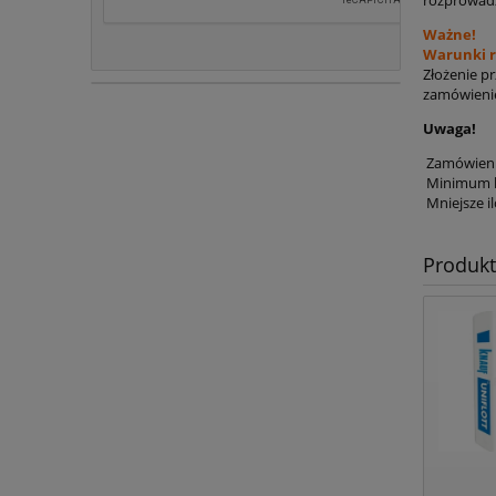
Ważne!
Warunki r
Złożenie p
*
Imię i nazwis
zamówienie
Uwaga!
Zamówienie
*
Adres E-Mail:
Minimum lo
Mniejsze il
*
Jestem:
O
Produk
Nazwa produk
*
Treść zapyta
W przypadku za
(potrzebne pr