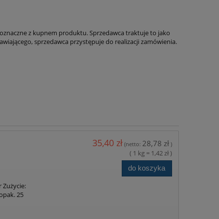
noznaczne z kupnem produktu. Sprzedawca traktuje to jako
awiającego, sprzedawca przystępuje do realizacji zamówienia.
35,40 zł
28,78 zł
(netto:
)
( 1 kg = 1,42 zł )
do koszyka
 Zużycie:
opak. 25
rzebną ilość