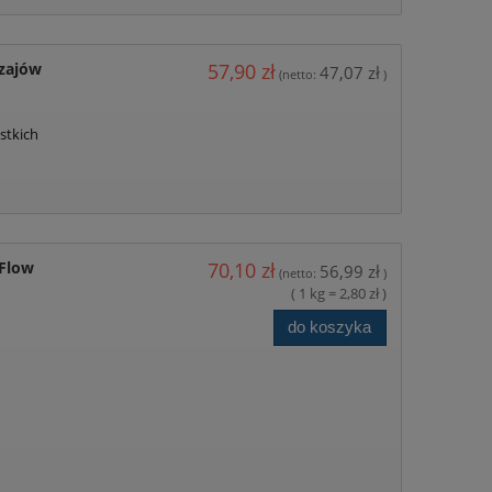
alizacji
ym, że:
rzysługuje mi
dzajów
57,90 zł
47,07 zł
(netto:
)
arzanie moich
stkich
 siedzibą w
zpośredniego.
xFlow
70,10 zł
56,99 zł
(netto:
)
( 1 kg = 2,80 zł )
do koszyka