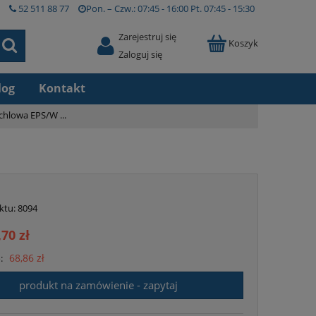
52 511 88 77
Pon. – Czw.:
07:45 - 16:00
Pt.
07:45 - 15:30
Zarejestruj się
Koszyk
Zaloguj się
log
Kontakt
chlowa EPS/W ...
ktu:
8094
,70 zł
68,86 zł
:
produkt na zamówienie - zapytaj