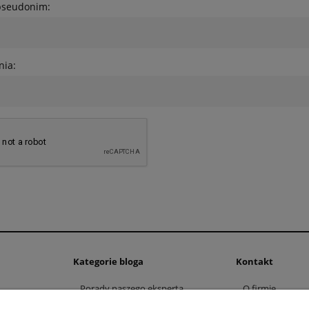
pseudonim:
nia:
Kategorie bloga
Kontakt
Porady naszego eksperta
O firmie
Nasza atrakcyjna propozycja
Lokalizacja