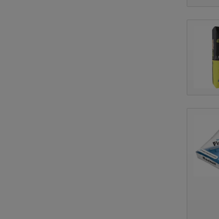
*
Wyrażam z
zakupów w skle
administratore
prawo wglądu d
danych osobo
Wyrażam zgo
Bydgoszczy prz
wyślij zapy