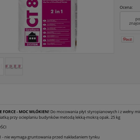
Ocena:
po
znaj
RE FORCE - MOC WŁÓKIEN!
Do mocowania płyt styropianowych i z wełny min
siatką przy ocieplaniu budynków metodą lekką-mokrą opak. 25 kg
ŚCI
1 - nie wymaga gruntowania przed nakładaniem tynku