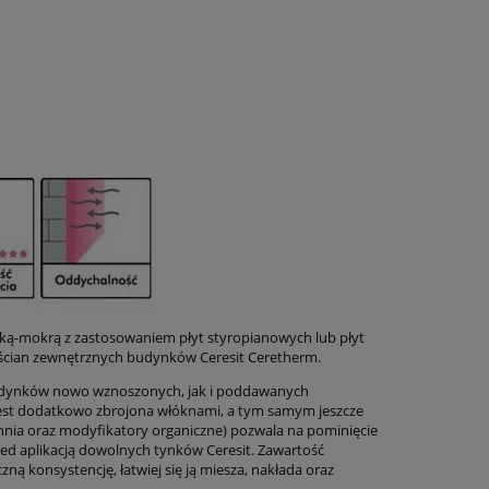
ką-mokrą z zastosowaniem płyt styropianowych lub płyt
 ścian zewnętrznych budynków Ceresit Ceretherm.
budynków nowo wznoszonych, jak i poddawanych
 jest dodatkowo zbrojona włóknami, a tym samym jeszcze
chnia oraz modyfikatory organiczne) pozwala na pominięcie
ed aplikacją dowolnych tynków Ceresit. Zawartość
ną konsystencję, łatwiej się ją miesza, nakłada oraz