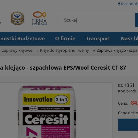
facebook
dnostki Budżetowe
O firmie
Transport
Nasz b
 i zaprawy klejowe
»
Kleje do styropianu i wełny
»
Zaprawa klejąco - szpa
 klejąco - szpachlowa EPS/Wool Ceresit CT 87
1361
ID:
Kod produ
84
Cena:
Cena netto