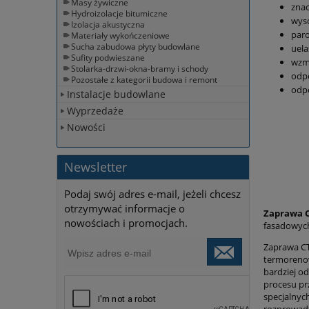
Masy żywiczne
znac
Hydroizolacje bitumiczne
wyso
Izolacja akustyczna
par
Materiały wykończeniowe
Sucha zabudowa płyty budowlane
uel
Sufity podwieszane
wzm
Stolarka-drzwi-okna-bramy i schody
odpo
Pozostałe z kategorii budowa i remont
odp
Instalacje budowlane
Wyprzedaże
Nowości
Newsletter
Podaj swój adres e-mail, jeżeli chcesz
otrzymywać informacje o
Zaprawa C
nowościach i promocjach.
fasadowych
Zaprawa CT
termorenow
bardziej o
procesu pr
specjalnych
rozprowadz