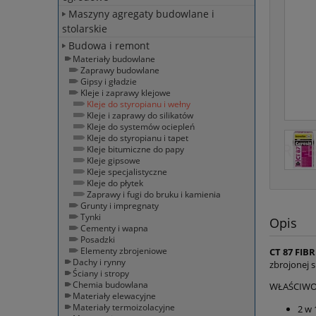
Maszyny agregaty budowlane i
stolarskie
Budowa i remont
Materiały budowlane
Zaprawy budowlane
Gipsy i gładzie
Kleje i zaprawy klejowe
Kleje do styropianu i wełny
Kleje i zaprawy do silikatów
Kleje do systemów ociepleń
Kleje do styropianu i tapet
Kleje bitumiczne do papy
Kleje gipsowe
Kleje specjalistyczne
Kleje do płytek
Zaprawy i fugi do bruku i kamienia
Grunty i impregnaty
Tynki
Opis
Cementy i wapna
Posadzki
Elementy zbrojeniowe
CT 87 FIB
Dachy i rynny
zbrojonej 
Ściany i stropy
Chemia budowlana
WŁAŚCIWO
Materiały elewacyjne
Materiały termoizolacyjne
2 w 