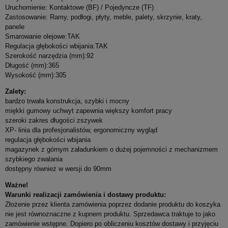
Nazwa produktu:
Uruchomienie: Kontaktowe (BF) / Pojedyncze (TF)
Zastosowanie: Ramy, podłogi, płyty, meble, palety, skrzynie, kraty,
panele
Smarowanie olejowe:TAK
*
Treść zapytania:
Regulacja głębokości wbijania:TAK
Szerokość narzędzia (mm):92
Długość (mm):365
Wysokość (mm):305
W przypadku zainteresowania produktem w ilościach
Zalety:
większych niż 1 szt. należy podać potrzebną ilość (potrzebne
bardzo trwała konstrukcja, szybki i mocny
przy wycenie)
miękki gumowy uchwyt zapewnia większy komfort pracy
szeroki zakres długości zszywek
*
Wyrażam zgodę na przetwarzanie moich danych osobowych
XP- linia dla profesjonalistów, ergonomiczny wygląd
dla potrzeb niezbędnych do realizacji zakupów w sklepie
regulacja głębokości wbijania
internetowym artbud.pl. Oświadczam, że zostałam/em
magazynek z górnym załadunkiem o dużej pojemności z mechanizmem
poinformowana/y o tym, że: administratorem danych jest PW Art-
szybkiego zwalania
Bud Jan Lachowski, ul. Towarowa 28, 85-746 Bydgoszcz i
dostępny również w wersji do 90mm
przysługuje mi prawo wglądu do swoich danych oraz ich
poprawianie, jak również cofnięcie zgody na przetwarzanie moich
Ważne!
danych osobowych.
Warunki realizacji zamówienia i dostawy produktu:
Złożenie przez klienta zamówienia poprzez dodanie produktu do koszyka
Wyrażam zgodę na przesłanie informacji
nie jest równoznaczne z kupnem produktu. Sprzedawca traktuje to jako
handlowych/newslettara od firmy P.W. “ART-BUD” z siedzibą w
zamówienie wstępne. Dopiero po obliczeniu kosztów dostawy i przyjęciu
Bydgoszczy przy ul. Towarowej 28, na podany przeze mnie adres