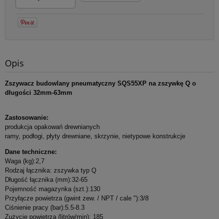
Opis
*
Imię i nazwisko:
Zszywacz budowlany pneumatyczny SQS55XP na zszywkę Q o
długości 32mm-63mm
*
Kod
*
Miejscowość:
Zastosowanie:
pocztowy:
produkcja opakowań drewnianych
ramy, podłogi, płyty drewniane, skrzynie, nietypowe konstrukcje
*
Adres E-Mail:
Dane techniczne:
Waga (kg):2,7
Rodzaj łącznika: zszywka typ Q
*
Telefon:
Długość łącznika (mm):32-65
Pojemność magazynka (szt.):130
Przyłącze powietrza (gwint zew. / NPT / cale "):3/8
Ciśnienie pracy (bar):5.5-8.3
*
Jestem:
Osobą fizyczną
Firmą
Instytucją budżetową
Zużycie powietrza (litrów/min): 185