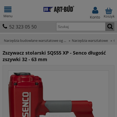
Menu
Koszyk
Konto
52 323 05 50
Narzędzia budowlane warsztatowe og ...
»
Narzędzia warsztatowe
»
Gw
Zszywacz stolarski SQS55 XP - Senco długość
zszywki 32 - 63 mm