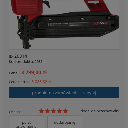
26314
ID:
Kod produktu:
26314
3 799,00 zł
Cena:
3 088,62 zł
Cena netto:
produkt na zamówienie - zapytaj
dodaj do przechowalni
Ocena:
poleć
dodaj opinię
znajomemu