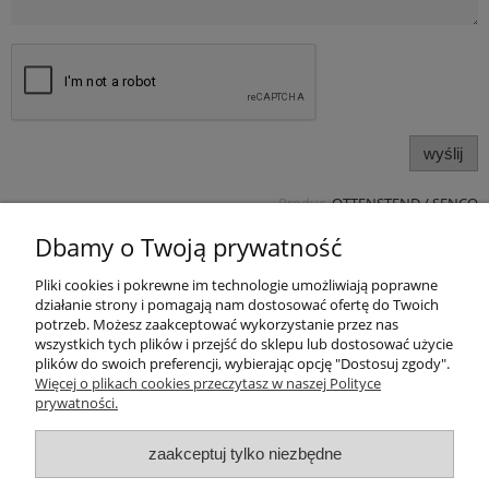
wyślij
Produc.
OTTENSTEND / SENCO
Pomoc
Dbamy o Twoją prywatność
Pliki cookies i pokrewne im technologie umożliwiają poprawne
Produkty
działanie strony i pomagają nam dostosować ofertę do Twoich
potrzeb. Możesz zaakceptować wykorzystanie przez nas
Kategorie bloga
wszystkich tych plików i przejść do sklepu lub dostosować użycie
plików do swoich preferencji, wybierając opcję "Dostosuj zgody".
Więcej o plikach cookies przeczytasz w naszej Polityce
Kontakt
prywatności.
Sklep
zaakceptuj tylko niezbędne