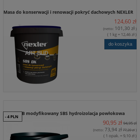
Masa do konserwacji i renowacji pokryć dachowych NEXLER
124,60 zł
SBS DK
101,30 zł
(netto:
)
( 1 kg = 12,46 zł )
do koszyka
Izoplast B modyfikowany SBS hydroizolacja powłokowa
- 4 PLN
90,95 zł
94,95 zł
masa asfaltowa
73,94 zł
(netto:
77,20 zł
)
( 1 opak. = 9,10 zł )