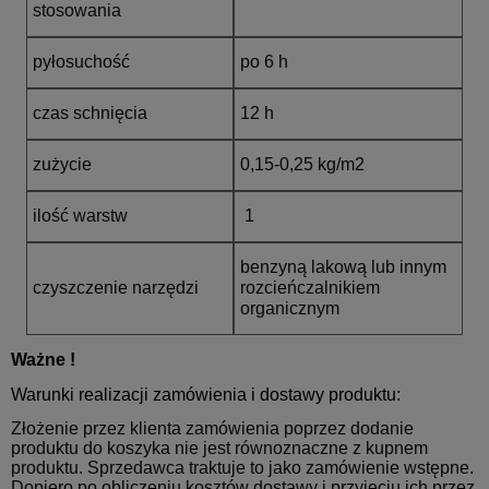
*
Kod
*
Miejscowość:
stosowania
pocztowy:
pyłosuchość
po 6 h
*
Adres E-Mail:
czas schnięcia
12 h
*
Telefon:
zużycie
0,15-0,25 kg/m2
ilość warstw
1
*
Jestem:
Osobą fizyczną
Firmą
Instytucją budżetową
benzyną lakową lub innym
Nazwa produktu:
czyszczenie narzędzi
rozcieńczalnikiem
organicznym
*
Treść zapytania:
Ważne !
Warunki realizacji zamówienia i dostawy produktu:
Złożenie przez klienta zamówienia poprzez dodanie
produktu do koszyka nie jest równoznaczne z kupnem
W przypadku zainteresowania produktem w ilościach
produktu. Sprzedawca traktuje to jako zamówienie wstępne.
większych niż 1 szt. należy podać potrzebną ilość (potrzebne
Dopiero po obliczeniu kosztów dostawy i przyjęciu ich przez
przy wycenie)