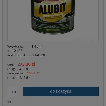
Wysyłka w:
3-4 dni
12123
ID:
Kod produktu:
i.xBITAL500
273,30 zł
Cena:
( 1
kg
=
54,66 zł
)
222,20 zł
Cena netto:
( 1
kg
=
44,44 zł
)
-
+
do koszyka
szt.