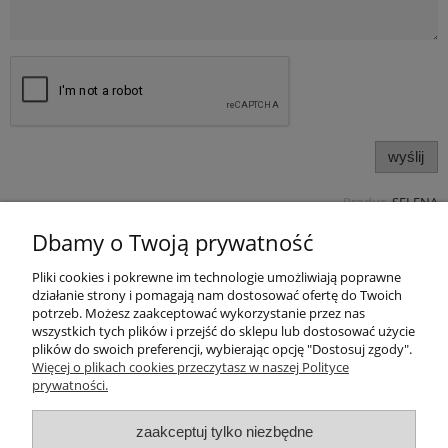
wyślij
Produc.
SELENA
Pomoc
Dbamy o Twoją prywatność
Pliki cookies i pokrewne im technologie umożliwiają poprawne
Produkty
działanie strony i pomagają nam dostosować ofertę do Twoich
potrzeb. Możesz zaakceptować wykorzystanie przez nas
Kategorie bloga
wszystkich tych plików i przejść do sklepu lub dostosować użycie
plików do swoich preferencji, wybierając opcję "Dostosuj zgody".
Więcej o plikach cookies przeczytasz w naszej Polityce
Kontakt
prywatności.
Sklep
zaakceptuj tylko niezbędne