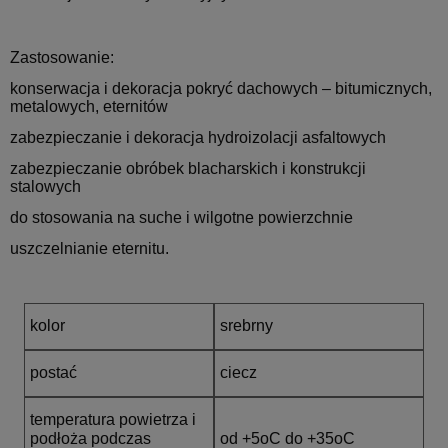
Zastosowanie:
konserwacja i dekoracja pokryć dachowych – bitumicznych,
metalowych, eternitów
zabezpieczanie i dekoracja hydroizolacji asfaltowych
zabezpieczanie obróbek blacharskich i konstrukcji
stalowych
do stosowania na suche i wilgotne powierzchnie
uszczelnianie eternitu.
kolor
srebrny
postać
ciecz
*
Imię i nazwisko:
temperatura powietrza i
podłoża podczas
od +5oC do +35oC