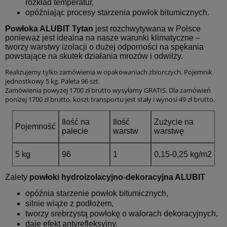
rozkład temperatur,
opóźniając procesy starzenia powłok bitumicznych.
Powłoka ALUBIT Tytan
jest rozchwytywana w Polsce
ponieważ jest idealna na nasze warunki klimatyczne –
tworzy warstwy izolacji o dużej odporności na spękania
powstające na skutek działania mrozów i odwilży.
Realizujemy tylko zamówienia w opakowaniach zbiorczych. Pojemnik
jednostkowy 5 kg. Paleta 96 szt.
Zamówienia powyżej 1700 zł brutto wysyłamy GRATIS. Dla zamówień
poniżej 1700 zł brutto, koszt transportu jest stały i wynosi 49 zł brutto.
Ilość na
Ilość
Zużycie na
Pojemność
palecie
warstw
warstwę
5 kg
96
1
0,15-0,25 kg/m2
Zalety
powłoki hydroizolacyjno-dekoracyjna ALUBIT
opóźnia starzenie powłok bitumicznych,
silnie wiąże z podłożem,
tworzy srebrzystą powłokę o walorach dekoracyjnych,
daje efekt antyrefleksyjny.