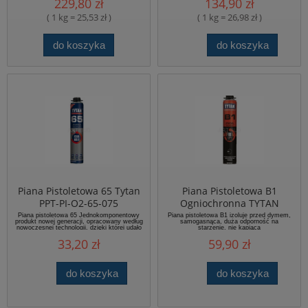
229,80 zł
134,90 zł
zużycie 0,2-0,3 kg/m2 na jedną warstwę
( 1 kg = 25,53 zł )
( 1 kg = 26,98 zł )
do koszyka
do koszyka
Piana Pistoletowa 65 Tytan
Piana Pistoletowa B1
PPT-PI-O2-65-075
Ogniochronna TYTAN
Piana pistoletowa 65 Jednokomponentowy
Piana pistoletowa B1 izoluje przed dymem,
produkt nowej generacji, opracowany według
samogasnąca, duża odporność na
nowoczesnej technologii, dzięki której udało
starzenie, nie kapiąca
się zablokować emisję szkodliwej substancji
33,20 zł
59,90 zł
MDI podczas aplikacji piany.
do koszyka
do koszyka