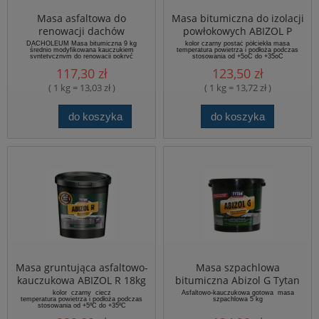
Masa asfaltowa do
Masa bitumiczna do izolacji
renowacji dachów
powłokowych ABIZOL P
DACHOLEUM
DACHOLEUM Masa bitumiczna 9 kg
kolor czarny postać półciekła masa
średnio modyfikowana kauczukiem
temperatura powietrza i podłoża podczas
syntetycznym do renowacji pokryć
stosowania od +5oC do +35oC
papowych i wykonywania hydroizolacji typu
pyło suchość po 6 h
117,30 zł
123,50 zł
lekkiego i średniego.
czas schnięcia 12 h
zużycie 0,5-0,7 kg/m2 na jedną warstwę
( 1 kg = 13,03 zł )
( 1 kg = 13,72 zł )
do koszyka
do koszyka
Masa gruntująca asfaltowo-
Masa szpachlowa
kauczukowa ABIZOL R 18kg
bitumiczna Abizol G Tytan
kolor czarny ciecz
Asfaltowo-kauczukowa gotowa masa
temperatura powietrza i podłoża podczas
szpachlowa 5 kg
stosowania od +5ºC do +35ºC
pyłosuchość po 6 h
czas schnięcia 12 h