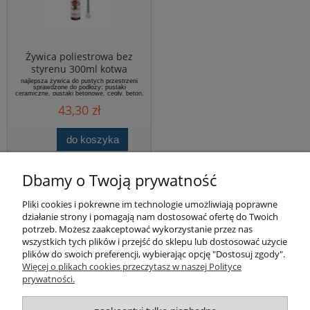
Żywica poliestrowa bez
styrenu 300ml kotwa
chemiczna SELENA
najlepsza żywica do pustych przestrzeni
sprawdzone do podłoży: pustaki
ceramiczne, pustaki betonowe, cegły, beton,
cegły silikatowe, kamień
43,30 zł
do koszyka
Dbamy o Twoją prywatność
Pomoc
Pliki cookies i pokrewne im technologie umożliwiają poprawne
działanie strony i pomagają nam dostosować ofertę do Twoich
potrzeb. Możesz zaakceptować wykorzystanie przez nas
Produkty
wszystkich tych plików i przejść do sklepu lub dostosować użycie
plików do swoich preferencji, wybierając opcję "Dostosuj zgody".
Więcej o plikach cookies przeczytasz w naszej Polityce
Kategorie bloga
prywatności.
Kontakt