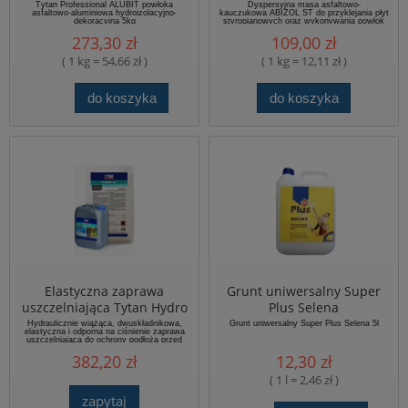
5 kg
hydroizolacji
Tytan Professional ALUBIT powłoka
Dyspersyjna masa asfaltowo-
asfaltowo-aluminiowa hydroizolacyjno-
kauczukowa ABIZOL ST do przyklejania płyt
dekoracyjna 5kg
styropianowych oraz wykonywania powłok
przeciwwilgociowych i przeciwwodnych.
273,30 zł
109,00 zł
( 1 kg = 54,66 zł )
( 1 kg = 12,11 zł )
do koszyka
do koszyka
Elastyczna zaprawa
Grunt uniwersalny Super
uszczelniająca Tytan Hydro
Plus Selena
2K
Hydraulicznie wiążąca, dwuskładnikowa,
Grunt uniwersalny Super Plus Selena 5l
elastyczna i odporna na ciśnienie zaprawa
uszczelniająca do ochrony podłoża przed
działaniem wody i wilgoci Składnik A+B 32
382,20 zł
12,30 zł
kg.
( 1 l = 2,46 zł )
zapytaj