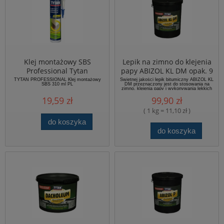
Klej montażowy SBS
Lepik na zimno do klejenia
Professional Tytan
papy ABIZOL KL DM opak. 9
kg, Tytan (szt.)
TYTAN PROFESSIONAL Klej montażowy
Świetnej jakości lepik bitumiczny ABIZOL KL
SBS 310 ml PL
DM przeznaczony jest do stosowania na
zimno, klejenia papy i wykonywania lekkich
izolacji wodochronnych...
19,59 zł
99,90 zł
( 1 kg = 11,10 zł )
do koszyka
do koszyka