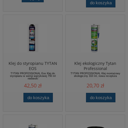
do koszyka
Klej do styropianu TYTAN
Klej ekologiczny Tytan
EOS
Professional
TYTAN PROFESSIONAL Eos Klej do
TYTAN PROFESSIONAL Klej montażowy
styropianu w wersji wężykowej 750 ml
ekologiczny 310 ml, nowa receptura
niebieski
42,50 zł
20,70 zł
do koszyka
do koszyka