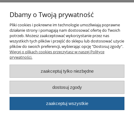
Pomoc
Dbamy o Twoją prywatność
Pliki cookies i pokrewne im technologie umożliwiają poprawne
Produkty
działanie strony i pomagają nam dostosować ofertę do Twoich
potrzeb. Możesz zaakceptować wykorzystanie przez nas
Kategorie bloga
wszystkich tych plików i przejść do sklepu lub dostosować użycie
plików do swoich preferencji, wybierając opcję "Dostosuj zgody".
Więcej o plikach cookies przeczytasz w naszej Polityce
Kontakt
prywatności.
Sklep
zaakceptuj tylko niezbędne
dostosuj zgody
© artbud.pl - Wszelkie prawa zastrzeżone
Sklep internetowy Shoper.pl
zaakceptuj wszystkie
pokaż pełną wersję strony