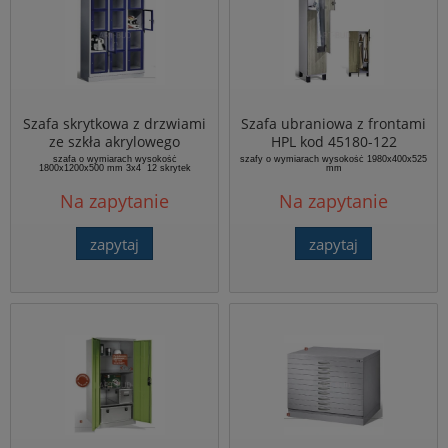
Szafa skrytkowa z drzwiami
Szafa ubraniowa z frontami
ze szkła akrylowego
HPL kod 45180-122
8020A324 12
szafa o wymiarach wysokość
szafy o wymiarach wysokość 1980x400x525
1800x1200x500 mm 3x4 12 skrytek
mm
skrytekwymiarach
740x800x430 mm (1)
Na zapytanie
Na zapytanie
zapytaj
zapytaj