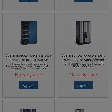
Szafa magazynowa stalowa
Szafa schowkowa wariant
z drzwiami przesuwanymi
mieszany ze specjalnymi
CP 2049-00
drzwiami z Serii S 5000
Długotrwała konstrukcja metalowa
szafy 8070-3743 o wymiarach wysokość
Idealne na małych powierzchniach, szafy o
1950x1150x740 mm
Resisto kod 8070-3743
głębokości od 400, 500 i 600 mm
Ocynkowane półki o nośności 70 kg
Na zapytanie
Na zapytanie
zapytaj
zapytaj