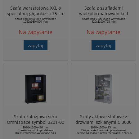
Szafa warsztatowa XXL o
Szafa z szufladami
specjalnej głębokości 75 cm
wielkoformatowymi kod
na duże elementy kod
7100-000
szafa kod 8924-00 o wymiarach
szafa kod 7100-000 o wymiarach
1950x930x800 mm
420x1100x765 mm
8924-00
Na zapytanie
Na zapytanie
zapytaj
zapytaj
Szafa żaluzjowa serii
Szafy aktowe stalowe z
Omnispace symbol 3201-00
drzwiami szklanymi C 3000
o wymiarach
Asisto 141001-750 CP
1980x1200x420 mm
1980x1200x435 mm
Trwała konstrukcja stalowa
Długotrwała konstrukcja metalowa
1980x1200x420 mm
1980x1200x435 mm
Drzwi żaluzjowe wykonane są z
Idealne na małych powierzchniach, szafy o
elastycznych mat z tworzywa sztucznego,
głębokości od 400, 500 i 600 mm
podlegających recyclingowi z
Ocynkowane półki o nośności 70 kg