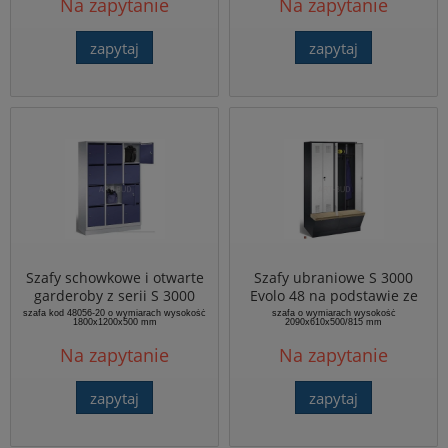
Na zapytanie
Na zapytanie
praktycznymi uchwytami
zapytaj
zapytaj
Szafy schowkowe i otwarte
Szafy ubraniowe S 3000
garderoby z serii S 3000
Evolo 48 na podstawie ze
Evolo 48 kod 48020-324
schowkiem na buty kod
szafa kod 48056-20 o wymiarach wysokość
szafa o wymiarach wysokość
1800x1200x500 mm
2090x610x500/815 mm
48056-20
Na zapytanie
Na zapytanie
zapytaj
zapytaj