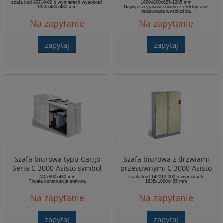
80710-00
elektrycznie regulowaną
szafa kod 80710-00 o wymiarach wysokość
1600x800x625-1285 mm
1950x430x480 mm
Najwyższej jakości biurko z elektrycznie
wysokością kod 540490-1.1
regulowaną wysokością
o wymiarach
Na zapytanie
Na zapytanie
1600x800x625-1285 mm
zapytaj
zapytaj
Szafa biurowa typu Cargo
Szafa biurowa z drzwiami
Seria C 3000 Asisto symbol
przesuwnymi C 3000 Asisto
148466-00L o wymiarach
kod 142012-000
740x800x430 mm
szafa kod 142012-000 o wymiarach
Trwała konstrukcja stalowa
1635x1000x435 mm
740x800x430 mm
Na zapytanie
Na zapytanie
zapytaj
zapytaj