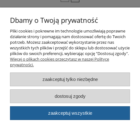
Pomoc
Dbamy o Twoją prywatność
Pliki cookies i pokrewne im technologie umożliwiają poprawne
Produkty
działanie strony i pomagają nam dostosować ofertę do Twoich
potrzeb. Możesz zaakceptować wykorzystanie przez nas
Kategorie bloga
wszystkich tych plików i przejść do sklepu lub dostosować użycie
plików do swoich preferencji, wybierając opcję "Dostosuj zgody".
Więcej o plikach cookies przeczytasz w naszej Polityce
Kontakt
prywatności.
Sklep
zaakceptuj tylko niezbędne
dostosuj zgody
© artbud.pl - Wszelkie prawa zastrzeżone
Sklep internetowy Shoper.pl
zaakceptuj wszystkie