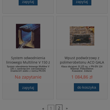
zapytaj
zapytaj
System odwodnienia
Wpust podwórzowy z
liniowego Multiline V 150 z
polimerobetonu ACO GALA
zamknięciem zatrzaskowym
System odwodnienia liniowego Multiline V
Klasa obciążeń: B 125 zg. z PN-EN 124
150 z zamknięciem zatrzaskowym
Materiał: Polimerbeton
Drainlock
Drainlock® godny z normą PN-EN
Krawędzie: Żeliwne
1433:2005, z ochroną krawędzi ze stali
Na zapytanie
1 084,86 zł
ocynkowanej, nierdzewnej i żeliwa Przekrój
V Szerokość w świetle 15,0 cm
Maksymalna klasa obciążenia koryta ...
zapytaj
do koszyka
«
1
2
»