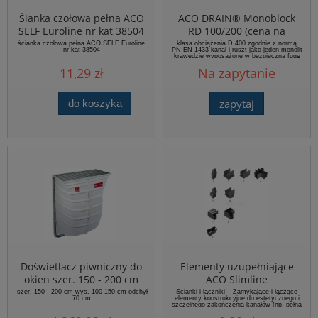
Śianka czołowa pełna ACO
ACO DRAIN® Monoblock
SELF Euroline nr kat 38504
RD 100/200 (cena na
odwodniena linowe
zapytanie)
ścianka czołowa pełna ACO SELF Euroline
klasa obciążenia D 400 zgodnie z normą
nr kat 38504
PN-EN 1433 kanał i ruszt jako jeden monolit
krawędzie wyposażone w bezpieczną fugę
SF w kolorze czarnym lub naturalnym
11,29 zł
Na zapytanie
wysoka średnia przepustowość wody (524
cm²/m) w porównaniu z tradycyjnymi
systemami odwodnie...
zapytaj
do koszyka
Doświetlacz piwniczny do
Elementy uzupełniające
okien szer. 150 - 200 cm
ACO Slimline
wys. 100-150 cm odchył 70
szer. 150 - 200 cm wys. 100-150 cm odchył
Ścianki i łączniki – Zamykające i łączące
70 cm
elementy konstrukcyjne do estetycznego i
cm ACO Markant
szczelnego zakończenia kanałów (np. pełna
ścianka, z odpływem DN 50, złącza
standardowe i asymetryczne). Elementy