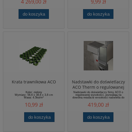
4 269,00 zł
9,99 zł
odpływowe – Adaptery pionowe DN 110 mm
zapewniające szybki i skuteczny odpływ.
Elementy narożne – Ruszty aluminiowe
anodowane na srebrno lub czarno, idealne
do koszyka
do koszyka
do krawędzi i naroży instalacji. Akcesoria –
Praktyczny koszyk osadczy do
zatrzymywania zanieczyszczeń i ochrony
odpływu.
Krata trawnikowa ACO
Nadstawki do doświetlaczy
ACO Therm o regulowanej
wysokości
Kolor: zielony
Nadstawki do doświetlaczy firmy ACO o
Wymiary: 58,6 x 38,6 x 3,8 cm
regulowanej wysokości, pozwalają na
Waga: 4,5kg/m²
dowolną regulację wysokości naświetla do
pożądanego poziomu gruntu wokół budynku.
10,99 zł
419,00 zł
Nadstawki są w pełni kompatybilne z
doświetlaczami firmy ACO, są łatwe i
precyzyjne w montażu, zachowując w pełni
funkcjonalność, estetykę i trwałość całego
systemu.
do koszyka
do koszyka