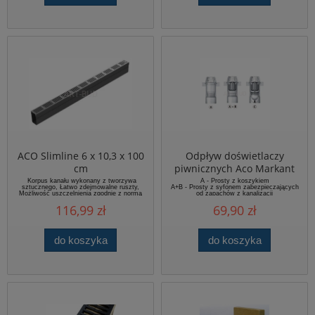
ACO Slimline 6 x 10,3 x 100
Odpływ doświetlaczy
cm
piwnicznych Aco Markant
Korpus kanału wykonany z tworzywa
A - Prosty z koszykiem
sztucznego, Łatwo zdejmowalne ruszty,
A+B - Prosty z syfonem zabezpieczających
Możliwość uszczelnienia zgodnie z normą
od zapachów z kanalizacji
EN 1433 ,Wszechstronne akcesoria, Klasa
C - Prosty z syfonem i zabezpieczeniem
116,99 zł
69,90 zł
A 15, wymiar 100x10,3x6 cm
przed cofaniem się wody z odpływu do
pomieszczeń piwnicznych
do koszyka
do koszyka